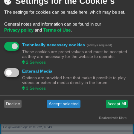
Settings for the Cookie´s
The settings for cookies can be made here, which may be set.
Berichten
5
Lid geworden op
28/09/22, 17:11
General notes and information can be found in our
Privacy policy
and
Terms of Use
.
Rang, Gebruikersnaam
KeesL
Technically necessary cookies
(always required)
Berichten
9
These cookies are preset values and must be accepted
Lid geworden op
29/09/22, 17:18
as they are necessary for the website to operate.
2
Services
Rang, Gebruikersnaam
wvh1990
External Media
Options are provided here that make it possible to play
videos or external media directly in the forum.
Berichten
3
3
Services
Lid geworden op
30/09/22, 13:40
Decline
Accept selected
Accept All
Rang, Gebruikersnaam
Robbel2005
Realized with Klaro!
Berichten
79
Lid geworden op
01/10/22, 10:43