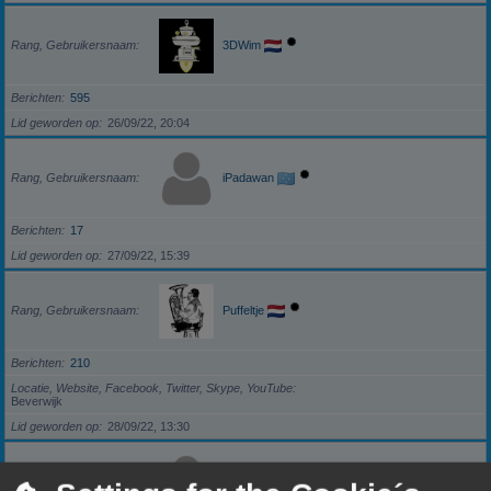
Rang, Gebruikersnaam
3DWim
Berichten
595
Lid geworden op
26/09/22, 20:04
Rang, Gebruikersnaam
iPadawan
Berichten
17
Lid geworden op
27/09/22, 15:39
Rang, Gebruikersnaam
Puffeltje
Berichten
210
Locatie, Website, Facebook, Twitter, Skype, YouTube
Beverwijk
Lid geworden op
28/09/22, 13:30
Rang, Gebruikersnaam
darkzero