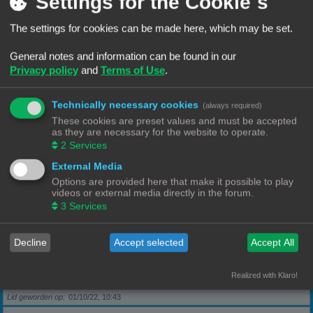
Settings for the Cookie´s
The settings for cookies can be made here, which may be set.
Berichten
5
Lid geworden op
28/09/22, 17:11
General notes and information can be found in our
Privacy policy
and
Terms of Use
.
Rang, Gebruikersnaam
KeesL
Technically necessary cookies
(always required)
Berichten
9
These cookies are preset values and must be accepted
Lid geworden op
29/09/22, 17:18
as they are necessary for the website to operate.
2
Services
Rang, Gebruikersnaam
wvh1990
External Media
Options are provided here that make it possible to play
videos or external media directly in the forum.
Berichten
3
3
Services
Lid geworden op
30/09/22, 13:40
Decline
Accept selected
Accept All
Rang, Gebruikersnaam
Robbel2005
Realized with Klaro!
Berichten
79
Lid geworden op
01/10/22, 10:43