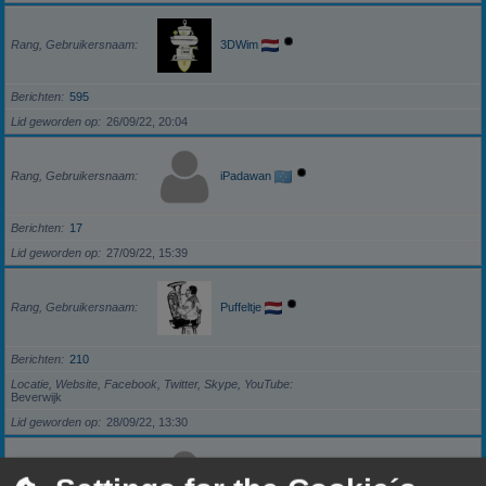
Rang, Gebruikersnaam
3DWim
Berichten
595
Lid geworden op
26/09/22, 20:04
Rang, Gebruikersnaam
iPadawan
Berichten
17
Lid geworden op
27/09/22, 15:39
Rang, Gebruikersnaam
Puffeltje
Berichten
210
Locatie, Website, Facebook, Twitter, Skype, YouTube
Beverwijk
Lid geworden op
28/09/22, 13:30
Rang, Gebruikersnaam
darkzero