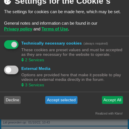
Settings for the Cookie´s
The settings for cookies can be made here, which may be set.
Berichten
5
Lid geworden op
28/09/22, 17:11
General notes and information can be found in our
Privacy policy
and
Terms of Use
.
Rang, Gebruikersnaam
KeesL
Technically necessary cookies
(always required)
Berichten
9
These cookies are preset values and must be accepted
Lid geworden op
29/09/22, 17:18
as they are necessary for the website to operate.
2
Services
Rang, Gebruikersnaam
wvh1990
External Media
Options are provided here that make it possible to play
videos or external media directly in the forum.
Berichten
3
3
Services
Lid geworden op
30/09/22, 13:40
Decline
Accept selected
Accept All
Rang, Gebruikersnaam
Robbel2005
Realized with Klaro!
Berichten
79
Lid geworden op
01/10/22, 10:43