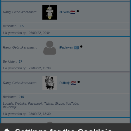
Rang, Gebruikersnaam
3DWim
Berichten
595
Lid geworden op
26/09/22, 20:04
Rang, Gebruikersnaam
iPadawan
Berichten
17
Lid geworden op
27/09/22, 15:39
Rang, Gebruikersnaam
Puffeltje
Berichten
210
Locatie, Website, Facebook, Twitter, Skype, YouTube
Beverwijk
Lid geworden op
28/09/22, 13:30
Rang, Gebruikersnaam
darkzero