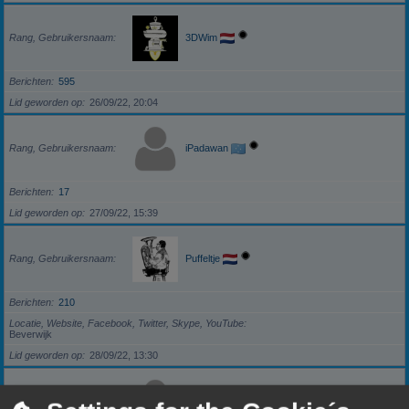
Rang, Gebruikersnaam
3DWim
Berichten
595
Lid geworden op
26/09/22, 20:04
Rang, Gebruikersnaam
iPadawan
Berichten
17
Lid geworden op
27/09/22, 15:39
Rang, Gebruikersnaam
Puffeltje
Berichten
210
Locatie, Website, Facebook, Twitter, Skype, YouTube
Beverwijk
Lid geworden op
28/09/22, 13:30
Rang, Gebruikersnaam
darkzero