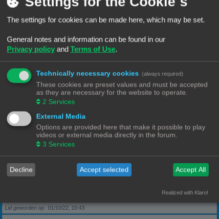
Settings for the Cookie´s
The settings for cookies can be made here, which may be set.
Berichten
5
Lid geworden op
28/09/22, 17:11
General notes and information can be found in our
Privacy policy
and
Terms of Use
.
Rang, Gebruikersnaam
KeesL
Technically necessary cookies
(always required)
Berichten
9
These cookies are preset values and must be accepted
Lid geworden op
29/09/22, 17:18
as they are necessary for the website to operate.
2
Services
Rang, Gebruikersnaam
wvh1990
External Media
Options are provided here that make it possible to play
videos or external media directly in the forum.
Berichten
3
3
Services
Lid geworden op
30/09/22, 13:40
Decline
Accept selected
Accept All
Rang, Gebruikersnaam
Robbel2005
Realized with Klaro!
Berichten
79
Lid geworden op
01/10/22, 10:43