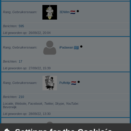
Rang, Gebruikersnaam
3DWim
Berichten
595
Lid geworden op
26/09/22, 20:04
Rang, Gebruikersnaam
iPadawan
Berichten
17
Lid geworden op
27/09/22, 15:39
Rang, Gebruikersnaam
Puffeltje
Berichten
210
Locatie, Website, Facebook, Twitter, Skype, YouTube
Beverwijk
Lid geworden op
28/09/22, 13:30
Rang, Gebruikersnaam
darkzero