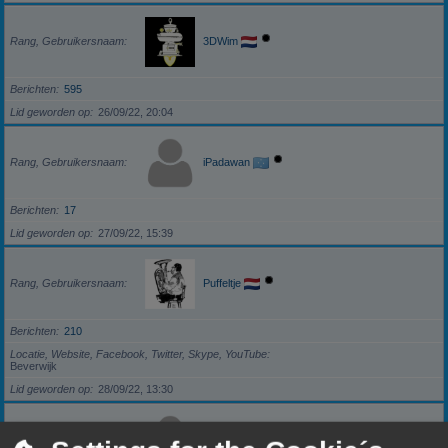
Rang, Gebruikersnaam
3DWim
Berichten
595
Lid geworden op
26/09/22, 20:04
Rang, Gebruikersnaam
iPadawan
Berichten
17
Lid geworden op
27/09/22, 15:39
Rang, Gebruikersnaam
Puffeltje
Berichten
210
Locatie, Website, Facebook, Twitter, Skype, YouTube
Beverwijk
Lid geworden op
28/09/22, 13:30
Rang, Gebruikersnaam
darkzero