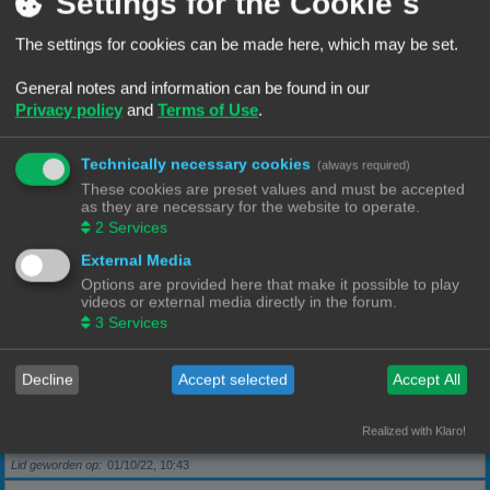
Settings for the Cookie´s
The settings for cookies can be made here, which may be set.
Berichten
5
Lid geworden op
28/09/22, 17:11
General notes and information can be found in our
Privacy policy
and
Terms of Use
.
Rang, Gebruikersnaam
KeesL
Technically necessary cookies
(always required)
Berichten
9
These cookies are preset values and must be accepted
Lid geworden op
29/09/22, 17:18
as they are necessary for the website to operate.
2
Services
Rang, Gebruikersnaam
wvh1990
External Media
Options are provided here that make it possible to play
videos or external media directly in the forum.
Berichten
3
3
Services
Lid geworden op
30/09/22, 13:40
Decline
Accept selected
Accept All
Rang, Gebruikersnaam
Robbel2005
Realized with Klaro!
Berichten
79
Lid geworden op
01/10/22, 10:43