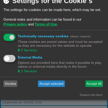
Settings for the Cookie´s
The settings for cookies can be made here, which may be set.
Berichten
5
Lid geworden op
28/09/22, 17:11
General notes and information can be found in our
Privacy policy
and
Terms of Use
.
Rang, Gebruikersnaam
KeesL
Technically necessary cookies
(always required)
Berichten
9
These cookies are preset values and must be accepted
Lid geworden op
29/09/22, 17:18
as they are necessary for the website to operate.
2
Services
Rang, Gebruikersnaam
wvh1990
External Media
Options are provided here that make it possible to play
videos or external media directly in the forum.
Berichten
3
3
Services
Lid geworden op
30/09/22, 13:40
Decline
Accept selected
Accept All
Rang, Gebruikersnaam
Robbel2005
Realized with Klaro!
Berichten
79
Lid geworden op
01/10/22, 10:43