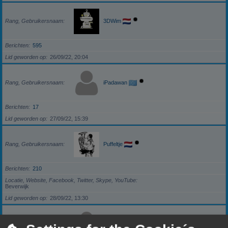
Rang, Gebruikersnaam
3DWim
Berichten
595
Lid geworden op
26/09/22, 20:04
Rang, Gebruikersnaam
iPadawan
Berichten
17
Lid geworden op
27/09/22, 15:39
Rang, Gebruikersnaam
Puffeltje
Berichten
210
Locatie, Website, Facebook, Twitter, Skype, YouTube
Beverwijk
Lid geworden op
28/09/22, 13:30
Rang, Gebruikersnaam
darkzero