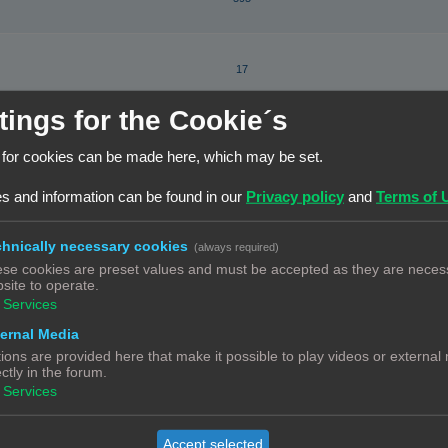
17
tings for the Cookie´s
210
Beverwijk
 for cookies can be made here, which may be set.
s and information can be found in our
Privacy policy
and
Terms of 
5
hnically necessary cookies
(always required)
se cookies are preset values and must be accepted as they are necess
9
site to operate.
Services
ernal Media
3
ions are provided here that make it possible to play videos or external
ectly in the forum.
Services
79
Accept selected