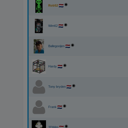
Rob52
Wim62
Ballegooijen
Hardy
Tony bryden
Frank
3DWim