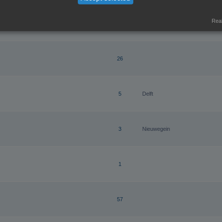
Real
9
26
5
Delft
3
Nieuwegein
1
57