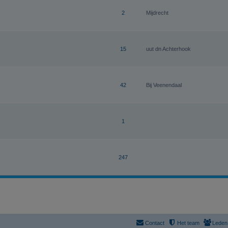
2
Mijdrecht
15
uut dn Achterhook
42
Bij Veenendaal
1
247
Contact
Het team
Leden