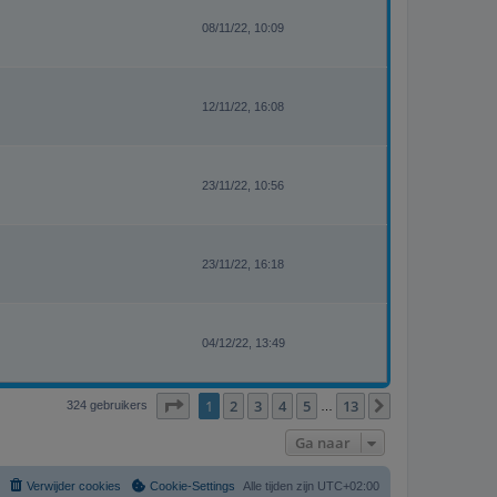
08/11/22, 10:09
12/11/22, 16:08
23/11/22, 10:56
23/11/22, 16:18
04/12/22, 13:49
Pagina
1
van
13
1
2
3
4
5
13
Volgende
324 gebruikers
…
Ga naar
Verwijder cookies
Cookie-Settings
Alle tijden zijn
UTC+02:00