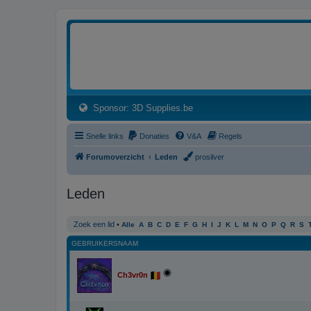
3dprintforum
Het 3D print forum van de Benelux na de sluiting van 3dprintforum.nl
(Opens a new tab)
Sponsor: 3D Supplies.be
Snelle links
Donaties
V&A
Regels
Forumoverzicht
Leden
prosilver
Leden
Zoek een lid
•
Alle
A
B
C
D
E
F
G
H
I
J
K
L
M
N
O
P
Q
R
S
GEBRUIKERSNAAM
Ch3vr0n