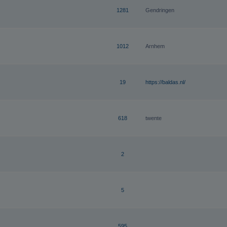
1281
Gendringen
1012
Arnhem
19
https://baldas.nl/
618
twente
2
5
595