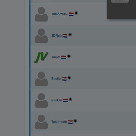
Jampot007
3DRob
JanVe
Boullie
franklin
Tecumseh