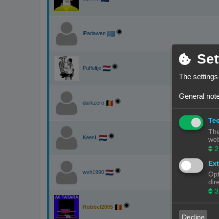
iPadawan
Set
Puffeltje
The settings
General note
darkzero
Tec
The
KeesL
web
2
Ext
wvh1990
Opt
dir
3
Robbel2005
Decline