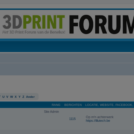
T
U
V
W
X
Y
Z
Ander
RANG
BERICHTEN
LOCATIE, WEBSITE, FACEBOOK,
Site Admin
Op m'n achterwerk
1115
https://illutech.be