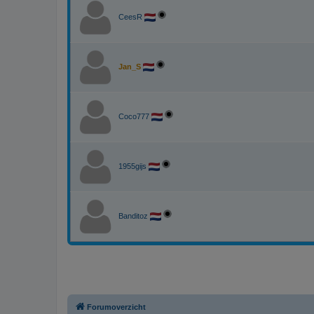
CeesR
Jan_S
Coco777
1955gijs
Banditoz
Forumoverzicht