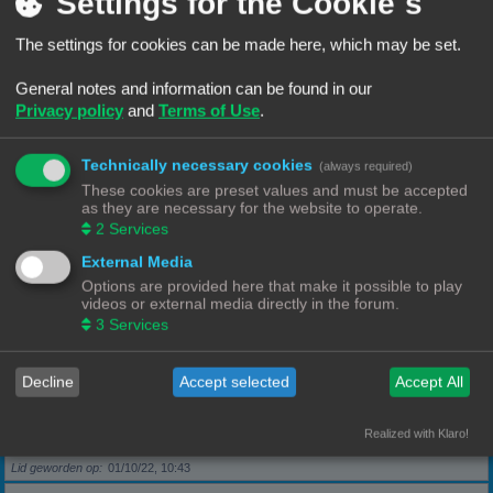
Settings for the Cookie´s
The settings for cookies can be made here, which may be set.
Berichten
5
Lid geworden op
28/09/22, 17:11
General notes and information can be found in our
Privacy policy
and
Terms of Use
.
Rang, Gebruikersnaam
KeesL
Technically necessary cookies
(always required)
Berichten
9
These cookies are preset values and must be accepted
Lid geworden op
29/09/22, 17:18
as they are necessary for the website to operate.
2
Services
Rang, Gebruikersnaam
wvh1990
External Media
Options are provided here that make it possible to play
videos or external media directly in the forum.
Berichten
3
3
Services
Lid geworden op
30/09/22, 13:40
Decline
Accept selected
Accept All
Rang, Gebruikersnaam
Robbel2005
Realized with Klaro!
Berichten
79
Lid geworden op
01/10/22, 10:43