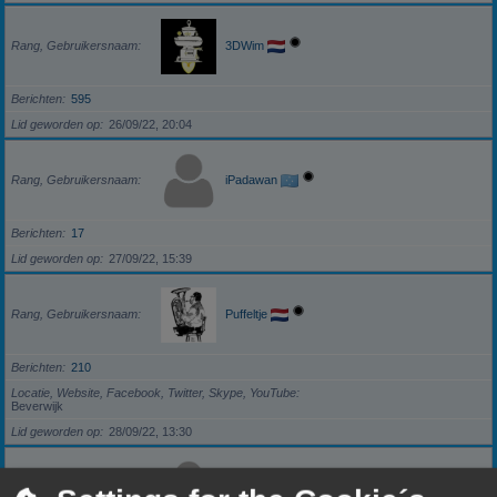
Rang, Gebruikersnaam
3DWim
Berichten
595
Lid geworden op
26/09/22, 20:04
Rang, Gebruikersnaam
iPadawan
Berichten
17
Lid geworden op
27/09/22, 15:39
Rang, Gebruikersnaam
Puffeltje
Berichten
210
Locatie, Website, Facebook, Twitter, Skype, YouTube
Beverwijk
Lid geworden op
28/09/22, 13:30
Rang, Gebruikersnaam
darkzero