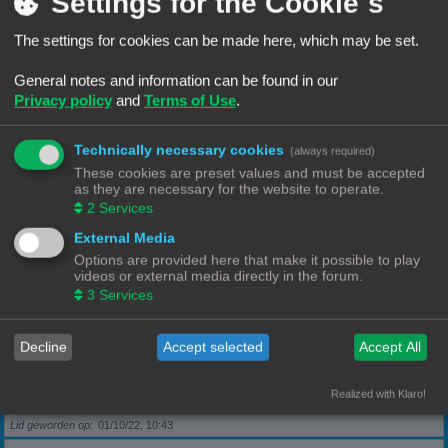
Settings for the Cookie´s
The settings for cookies can be made here, which may be set.
Berichten
5
Lid geworden op
28/09/22, 17:11
General notes and information can be found in our
Privacy policy
and
Terms of Use
.
Rang, Gebruikersnaam
KeesL
Technically necessary cookies
(always required)
Berichten
9
These cookies are preset values and must be accepted
Lid geworden op
29/09/22, 17:18
as they are necessary for the website to operate.
2
Services
Rang, Gebruikersnaam
wvh1990
External Media
Options are provided here that make it possible to play
videos or external media directly in the forum.
Berichten
3
3
Services
Lid geworden op
30/09/22, 13:40
Decline
Accept selected
Accept All
Rang, Gebruikersnaam
Robbel2005
Realized with Klaro!
Berichten
79
Lid geworden op
01/10/22, 10:43