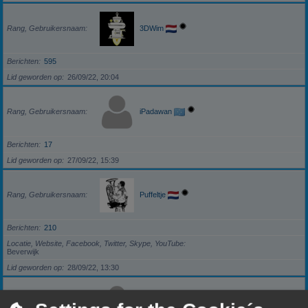
Rang, Gebruikersnaam
3DWim
Berichten
595
Lid geworden op
26/09/22, 20:04
Rang, Gebruikersnaam
iPadawan
Berichten
17
Lid geworden op
27/09/22, 15:39
Rang, Gebruikersnaam
Puffeltje
Berichten
210
Locatie, Website, Facebook, Twitter, Skype, YouTube
Beverwijk
Lid geworden op
28/09/22, 13:30
Rang, Gebruikersnaam
darkzero