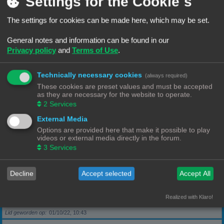
Settings for the Cookie´s
The settings for cookies can be made here, which may be set.
Berichten
5
Lid geworden op
28/09/22, 17:11
General notes and information can be found in our
Privacy policy
and
Terms of Use
.
Rang, Gebruikersnaam
KeesL
Technically necessary cookies
(always required)
Berichten
9
These cookies are preset values and must be accepted
Lid geworden op
29/09/22, 17:18
as they are necessary for the website to operate.
2
Services
Rang, Gebruikersnaam
wvh1990
External Media
Options are provided here that make it possible to play
videos or external media directly in the forum.
Berichten
3
3
Services
Lid geworden op
30/09/22, 13:40
Decline
Accept selected
Accept All
Rang, Gebruikersnaam
Robbel2005
Realized with Klaro!
Berichten
79
Lid geworden op
01/10/22, 10:43