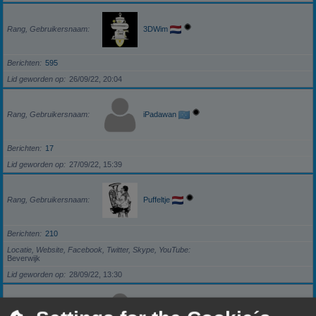
Rang, Gebruikersnaam
3DWim
Berichten
595
Lid geworden op
26/09/22, 20:04
Rang, Gebruikersnaam
iPadawan
Berichten
17
Lid geworden op
27/09/22, 15:39
Rang, Gebruikersnaam
Puffeltje
Berichten
210
Locatie, Website, Facebook, Twitter, Skype, YouTube
Beverwijk
Lid geworden op
28/09/22, 13:30
Rang, Gebruikersnaam
darkzero