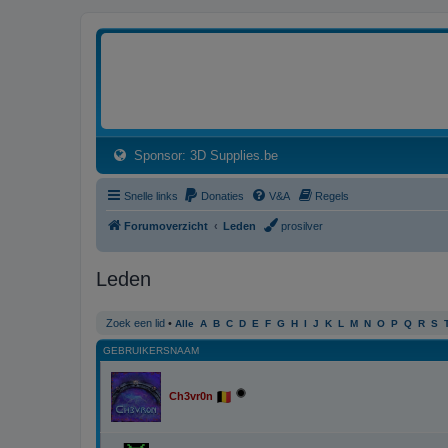
3dprintforum
Het 3D print forum van de Benelux na de sluiting van 3dprintforum.nl
(Opens a new tab)
Sponsor: 3D Supplies.be
Snelle links
Donaties
V&A
Regels
Forumoverzicht
Leden
prosilver
Leden
Zoek een lid
•
Alle
A
B
C
D
E
F
G
H
I
J
K
L
M
N
O
P
Q
R
S
GEBRUIKERSNAAM
Ch3vr0n