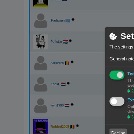
iPadawan
Set
Puffeltje
The settings
General note
darkzero
Tec
The
KeesL
web
2
Ext
wvh1990
Opt
dir
3
Robbel2005
Decline