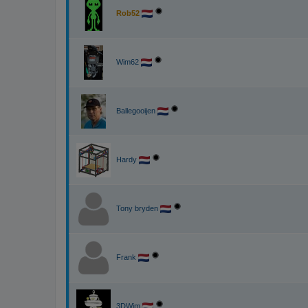
Rob52
Wim62
Ballegooijen
Hardy
Tony bryden
Frank
3DWim