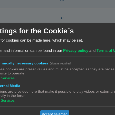
17
tings for the Cookie´s
210
Beverwijk
 for cookies can be made here, which may be set.
s and information can be found in our
Privacy policy
and
Terms of 
5
hnically necessary cookies
(always required)
se cookies are preset values and must be accepted as they are necess
9
site to operate.
Services
ernal Media
3
ions are provided here that make it possible to play videos or external
ectly in the forum.
Services
79
Accept selected