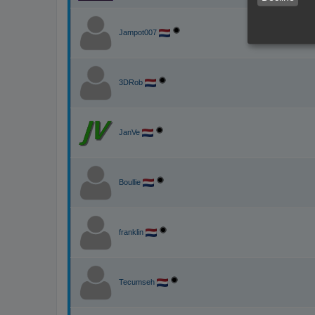
Jampot007
3DRob
JanVe
Boullie
franklin
Tecumseh