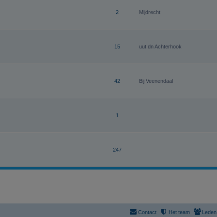
2
Mijdrecht
15
uut dn Achterhook
42
Bij Veenendaal
1
247
Contact
Het team
Leden