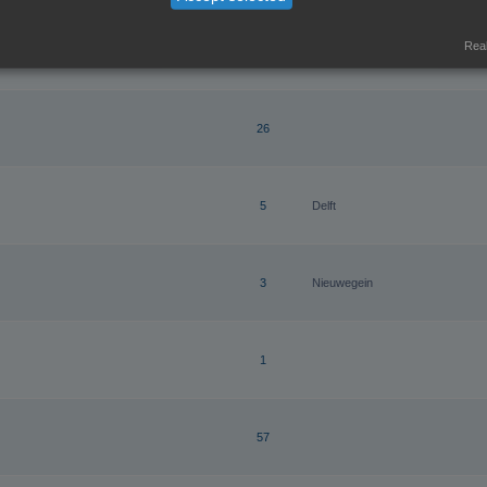
Real
9
26
5
Delft
3
Nieuwegein
1
57