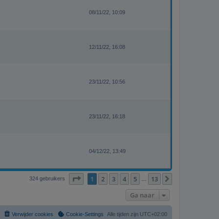
08/11/22, 10:09
12/11/22, 16:08
23/11/22, 10:56
23/11/22, 16:18
04/12/22, 13:49
Pagina
1
van
13
1
2
3
4
5
13
Volgende
324 gebruikers
…
Ga naar
Verwijder cookies
Cookie-Settings
Alle tijden zijn
UTC+02:00