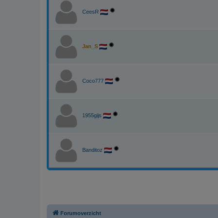
CeesR
Jan_S
Coco777
1955gijs
Banditoz
Forumoverzicht