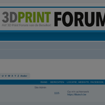
T
U
V
W
X
Y
Z
Ander
RANG
BERICHTEN
LOCATIE, WEBSITE, FACEBOOK,
Site Admin
Op m'n achterwerk
1115
https://illutech.be