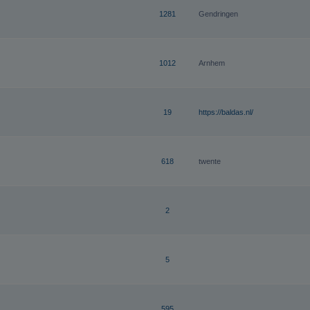
1281
Gendringen
1012
Arnhem
19
https://baldas.nl/
618
twente
2
5
595