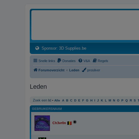
3dprintforum
Het 3D print forum van de Benelux na de sluiting van 3dprintforum.nl
(Opens a new tab)
Sponsor: 3D Supplies.be
Snelle links
Donaties
V&A
Regels
Forumoverzicht
Leden
prosilver
Leden
Zoek een lid
•
Alle
A
B
C
D
E
F
G
H
I
J
K
L
M
N
O
P
Q
R
S
GEBRUIKERSNAAM
Ch3vr0n