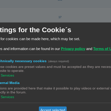
17
tings for the Cookie´s
210
Beverwijk
 for cookies can be made here, which may be set.
s and information can be found in our
Privacy policy
and
Terms of 
5
hnically necessary cookies
(always required)
se cookies are preset values and must be accepted as they are necess
9
site to operate.
Services
ernal Media
3
ions are provided here that make it possible to play videos or external
ectly in the forum.
Services
79
Accept selected