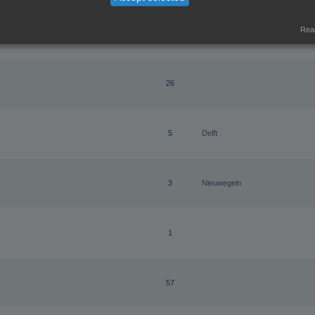
Real
9
26
5
Delft
3
Nieuwegein
1
57