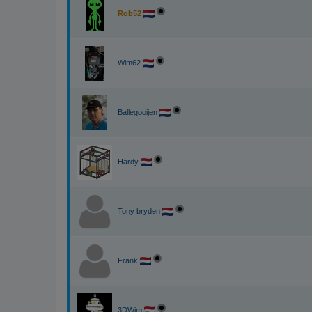
Rob52
Wim62
Ballegooijen
Hardy
Tony bryden
Frank
3DWim