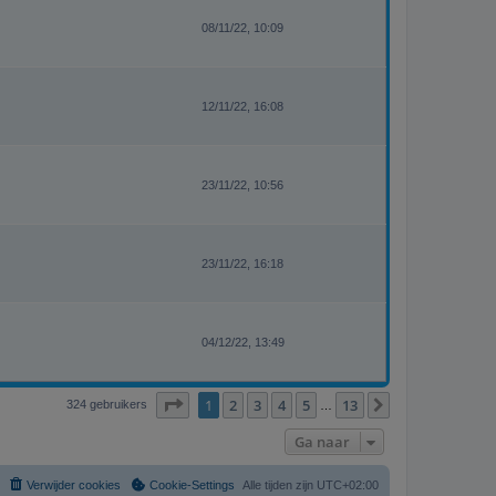
08/11/22, 10:09
12/11/22, 16:08
23/11/22, 10:56
23/11/22, 16:18
04/12/22, 13:49
Pagina
1
van
13
1
2
3
4
5
13
Volgende
324 gebruikers
…
Ga naar
Verwijder cookies
Cookie-Settings
Alle tijden zijn
UTC+02:00