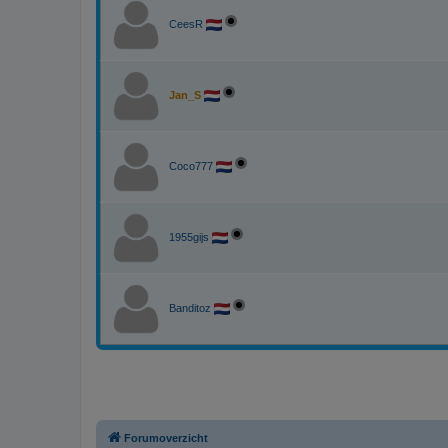
CeesR
Jan_S
Coco777
1955gijs
Banditoz
Forumoverzicht