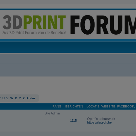
T
U
V
W
X
Y
Z
Ander
RANG
BERICHTEN
LOCATIE, WEBSITE, FACEBOOK,
Site Admin
Op m'n achterwerk
1115
https://illutech.be