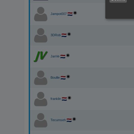
Jampot007
3DRob
JanVe
Boullie
franklin
Tecumseh