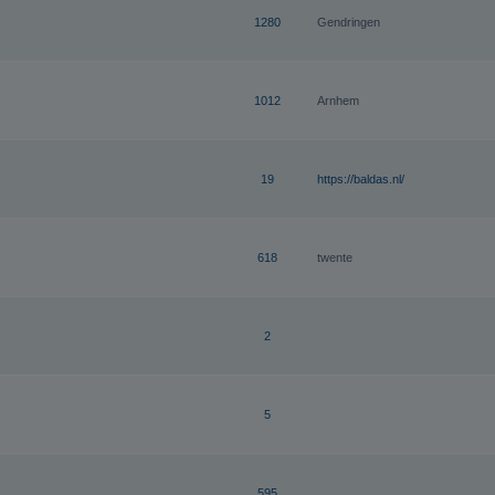
1280
Gendringen
1012
Arnhem
19
https://baldas.nl/
618
twente
2
5
595