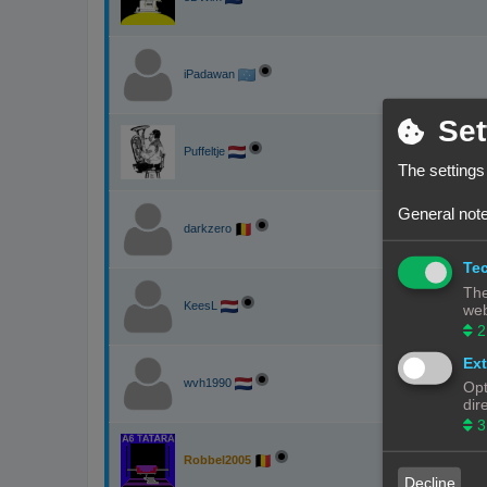
iPadawan
Set
Puffeltje
The settings
General note
darkzero
Tec
The
KeesL
web
2
Ext
wvh1990
Opt
dir
3
Robbel2005
Decline