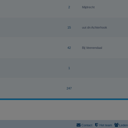
2
Mijdrecht
15
uut dn Achterhook
42
Bij Veenendaal
1
247
Contact
Het team
Leden