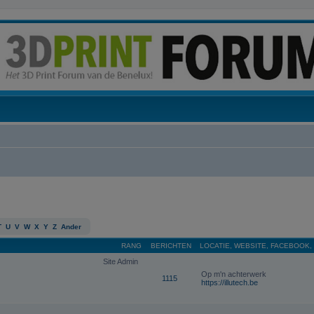
T
U
V
W
X
Y
Z
Ander
RANG
BERICHTEN
LOCATIE, WEBSITE, FACEBOOK,
Site Admin
Op m'n achterwerk
1115
https://illutech.be