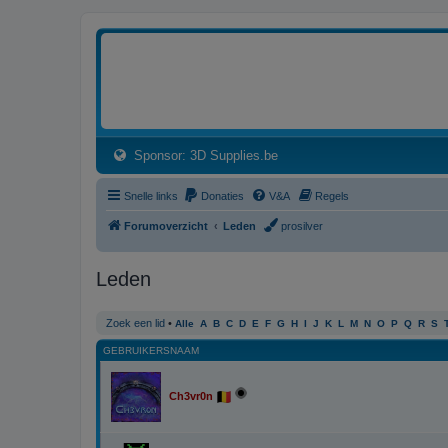
3dprintforum
Het 3D print forum van de Benelux na de sluiting van 3dprintforum.nl
(Opens a new tab)
Sponsor: 3D Supplies.be
Snelle links
Donaties
V&A
Regels
Forumoverzicht
Leden
prosilver
Leden
Zoek een lid
•
Alle
A
B
C
D
E
F
G
H
I
J
K
L
M
N
O
P
Q
R
S
GEBRUIKERSNAAM
Ch3vr0n