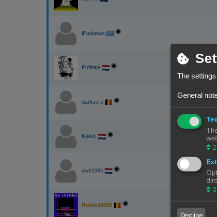
iPadawan
Set
Puffeltje
The settings
General note
darkzero
Tec
The
KeesL
web
2
Ext
wvh1990
Opt
dir
3
Robbel2005
Decline