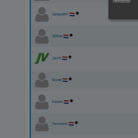
Jampot007
3DRob
JanVe
Boullie
franklin
Tecumseh