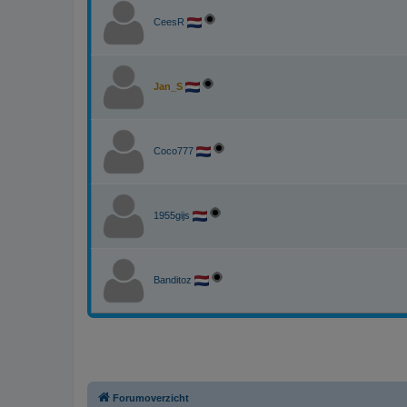
CeesR
Jan_S
Coco777
1955gijs
Banditoz
Forumoverzicht