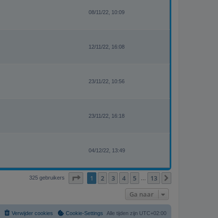
08/11/22, 10:09
12/11/22, 16:08
23/11/22, 10:56
23/11/22, 16:18
04/12/22, 13:49
Pagina
1
van
13
1
2
3
4
5
13
Volgende
325 gebruikers
…
Ga naar
Verwijder cookies
Cookie-Settings
Alle tijden zijn
UTC+02:00