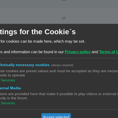
17
tings for the Cookie´s
210
Beverwijk
 for cookies can be made here, which may be set.
s and information can be found in our
Privacy policy
and
Terms of 
5
hnically necessary cookies
(always required)
se cookies are preset values and must be accepted as they are necess
9
site to operate.
Services
ernal Media
3
ions are provided here that make it possible to play videos or external
ectly in the forum.
Services
79
Accept selected