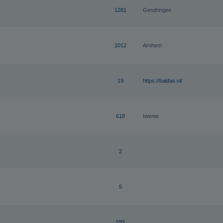
1281
Gendringen
1012
Arnhem
19
https://baldas.nl/
618
twente
2
5
595