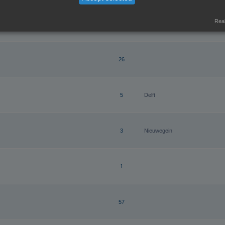
Real
9
26
5
Delft
3
Nieuwegein
1
57