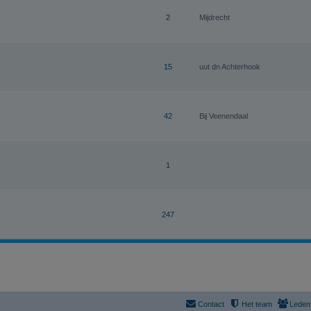
2
Mijdrecht
15
uut dn Achterhook
42
Bij Veenendaal
1
247
Contact
Het team
Leden