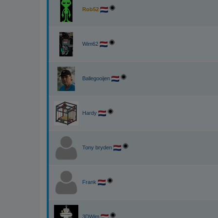
Rob52
Wim62
Ballegooijen
Hardy
Tony bryden
Frank
3DWim