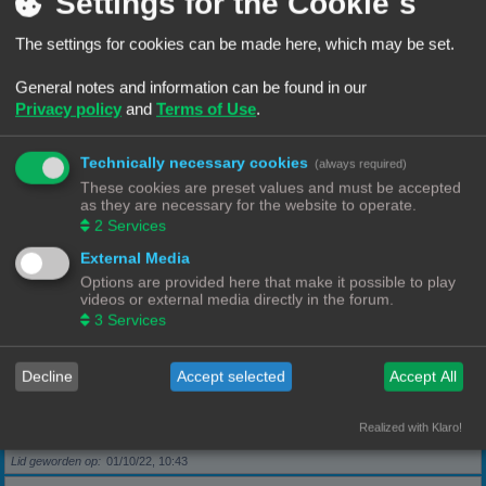
Settings for the Cookie´s
The settings for cookies can be made here, which may be set.
Berichten
5
Lid geworden op
28/09/22, 17:11
General notes and information can be found in our
Privacy policy
and
Terms of Use
.
Rang, Gebruikersnaam
KeesL
Technically necessary cookies
(always required)
Berichten
9
These cookies are preset values and must be accepted
Lid geworden op
29/09/22, 17:18
as they are necessary for the website to operate.
2
Services
Rang, Gebruikersnaam
wvh1990
External Media
Options are provided here that make it possible to play
videos or external media directly in the forum.
Berichten
3
3
Services
Lid geworden op
30/09/22, 13:40
Decline
Accept selected
Accept All
Rang, Gebruikersnaam
Robbel2005
Realized with Klaro!
Berichten
79
Lid geworden op
01/10/22, 10:43