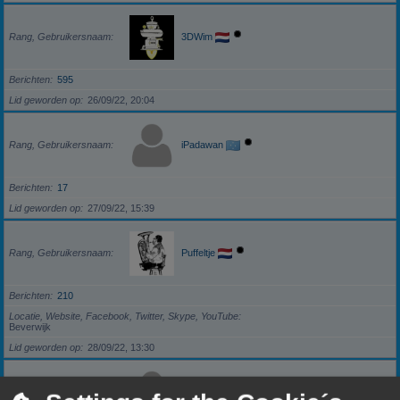
Rang, Gebruikersnaam
3DWim
Berichten
595
Lid geworden op
26/09/22, 20:04
Rang, Gebruikersnaam
iPadawan
Berichten
17
Lid geworden op
27/09/22, 15:39
Rang, Gebruikersnaam
Puffeltje
Berichten
210
Locatie, Website, Facebook, Twitter, Skype, YouTube
Beverwijk
Lid geworden op
28/09/22, 13:30
Rang, Gebruikersnaam
darkzero