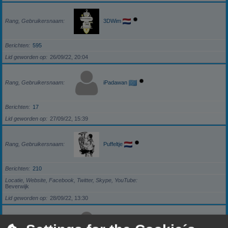
Rang, Gebruikersnaam
3DWim
Berichten
595
Lid geworden op
26/09/22, 20:04
Rang, Gebruikersnaam
iPadawan
Berichten
17
Lid geworden op
27/09/22, 15:39
Rang, Gebruikersnaam
Puffeltje
Berichten
210
Locatie, Website, Facebook, Twitter, Skype, YouTube
Beverwijk
Lid geworden op
28/09/22, 13:30
Rang, Gebruikersnaam
darkzero