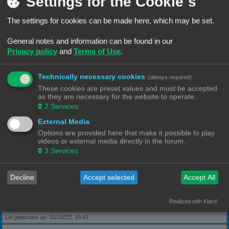
Settings for the Cookie´s
The settings for cookies can be made here, which may be set.
Berichten
5
Lid geworden op
28/09/22, 17:11
General notes and information can be found in our
Privacy policy
and
Terms of Use
.
Rang, Gebruikersnaam
KeesL
Technically necessary cookies
(always required)
Berichten
9
These cookies are preset values and must be accepted
Lid geworden op
29/09/22, 17:18
as they are necessary for the website to operate.
2
Services
Rang, Gebruikersnaam
wvh1990
External Media
Options are provided here that make it possible to play
videos or external media directly in the forum.
Berichten
3
3
Services
Lid geworden op
30/09/22, 13:40
Decline
Accept selected
Accept All
Rang, Gebruikersnaam
Robbel2005
Realized with Klaro!
Berichten
79
Lid geworden op
01/10/22, 10:43