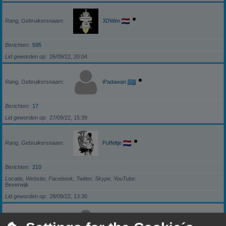
Rang, Gebruikersnaam
3DWim
Berichten
595
Lid geworden op
26/09/22, 20:04
Rang, Gebruikersnaam
iPadawan
Berichten
17
Lid geworden op
27/09/22, 15:39
Rang, Gebruikersnaam
Puffeltje
Berichten
210
Locatie, Website, Facebook, Twitter, Skype, YouTube
Beverwijk
Lid geworden op
28/09/22, 13:30
Rang, Gebruikersnaam
darkzero