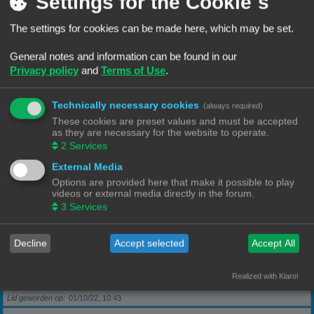
Settings for the Cookie´s
The settings for cookies can be made here, which may be set.
Berichten
5
Lid geworden op
28/09/22, 17:11
General notes and information can be found in our
Privacy policy
and
Terms of Use
.
Rang, Gebruikersnaam
KeesL
Technically necessary cookies
(always required)
Berichten
9
These cookies are preset values and must be accepted
Lid geworden op
29/09/22, 17:18
as they are necessary for the website to operate.
2
Services
Rang, Gebruikersnaam
wvh1990
External Media
Options are provided here that make it possible to play
videos or external media directly in the forum.
Berichten
3
3
Services
Lid geworden op
30/09/22, 13:40
Decline
Accept selected
Accept All
Rang, Gebruikersnaam
Robbel2005
Realized with Klaro!
Berichten
79
Lid geworden op
01/10/22, 10:43