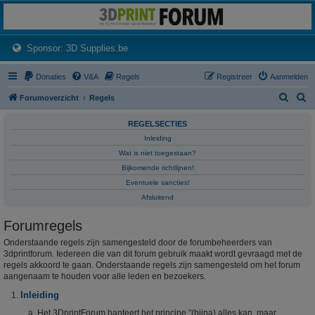
3dprintforum
Het 3D print forum van de Benelux na de sluiting van 3dprintforum.nl
(Opens a new tab)
Sponsor: 3D Supplies.be
Donaties
V&A
Regels
Registreer
Aanmelden
Z
Z
Forumoverzicht
Regels
o
o
REGELSECTIES
e
e
Inleiding
k
k
Wat is niet toegestaan?
Bijkomende richtlijnen!
Eventuele sancties!
Afsluitend
Forumregels
Onderstaande regels zijn samengesteld door de forumbeheerders van
3dprintforum. Iedereen die van dit forum gebruik maakt wordt gevraagd met de
regels akkoord te gaan. Onderstaande regels zijn samengesteld om het forum
aangenaam te houden voor alle leden en bezoekers.
Inleiding
Het 3DprintForum hanteert het principe "(bijna) alles kan, maar