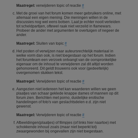
Maatregel:
verwijderen topic of reactie
#
Met de groei van het forum komen meer gebruikers online, met
allemaal een eigen mening. Die meningen willen in de
discussies nog wel eens botsen. Laat je echter nooit verleiden
tot scheldpartijen, oftewel raak niet verzeild in flamewars.
Probeer de ander met argumenten te overtuigen of negeer de
ander.
Maatregel:
Sluiten van topic
#
Het posten of verwijzen naar auteursrechtelijk materiaal in
welke vorm dan ook, is niet toegestaan op het forum. Indien
het forumteam een verzoek ontvangt van de oorspronkelijke
eigenaar om de inhoud te verwijderen zal dit altijd worden
gehonoreerd. Dit geldt trouwens ook voor (gedeeltelijk)
overgenomen stukken tekst.
Maatregel:
Verwijderen topic of reactie
#
Aangezien niet iedereen het kan waarderen willen we geen
plaatjes van schaar geklede knappe dames of mannen op dit
forum zien. Berichten met porno, duidelijke erotische
handelingen of foto's van geslachtsdelen e.d. zijn niet
gewenst.
Maatregel:
Verwijderen topic of reactie
#
Afbeeldingen(plaatjes) of filmpjes (of links hier naartoe) met
schokkende inhoud zoals (maar niet beperkt tot)
zwaargewonden bij ongevallen zijn niet toegestaan.