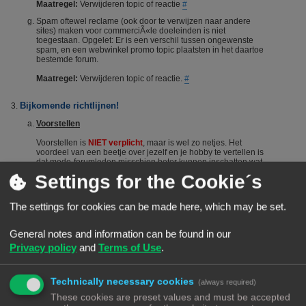
Maatregel:
Verwijderen topic of reactie
#
Spam oftewel reclame (ook door te verwijzen naar andere
sites) maken voor commerciÃ«le doeleinden is niet
toegestaan. Opgelet: Er is een verschil tussen ongewenste
spam, en een webwinkel promo topic plaatsten in het daartoe
bestemde forum.
Maatregel:
Verwijderen topic of reactie.
#
Bijkomende richtlijnen!
Voorstellen
Voorstellen is
NIET verplicht
, maar is wel zo netjes. Het
voordeel van een beetje over jezelf en je hobby te vertellen is
dat mede-forumleden misschien beter kunnen inschatten wat
je kennisniveau is en je dus sneller en beter kunnen helpen.
Settings for the Cookie´s
Het voorstellen wordt dus vanuit het Forumteam wel
gestimuleerd maar niet verplicht. Echter, het is niet toegestaan
om nieuwe leden door opmerkingen of hints aan te manen
The settings for cookies can be made here, which may be set.
zich voor te stellen. Berichten die suggereren dat iemand zich
"moet" voorstellen worden steevast verwijderd. Bij herhaald
overtreden van deze regel kan een (tijdelijke) ban het gevolg
General notes and information can be found in our
zijn.
#
Privacy policy
and
Terms of Use
.
De zoekfunctie
Voordat je een vraag stelt: Het wordt aangeraden om het forum
Technically necessary cookies
(always required)
te raadplegen via de zoekfunctie. Veel vragen zijn al vaker
gesteld op dit forum. De kans is groot dat je via de zoekfunctie
These cookies are preset values and must be accepted
een antwoord vindt. Het laat ook zien dat je zelf ook actie