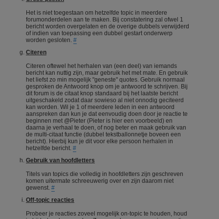
Het is niet toegestaan om hetzelfde topic in meerdere
forumonderdelen aan te maken. Bij constatering zal ofwel 1
bericht worden overgelaten en de overige dubbels verwijderd
of indien van toepassing een dubbel gestart onderwerp
worden gesloten.
#
Citeren
Citeren oftewel het herhalen van (een deel) van iemands
bericht kan nuttig zijn, maar gebruik het met mate. En gebruik
het liefst zo min mogelijk "geneste" quotes. Gebruik normaal
gesproken de Antwoord knop om je antwoord te schrijven. Bij
dit forum is de citaat knop standaard bij het laatste bericht
uitgeschakeld zodat daar sowieso al niet onnodig geciteerd
kan worden. Wil je 1 of meerdere leden in een antwoord
aanspreken dan kun je dat eenvoudig doen door je reactie te
beginnen met @Pieter (Pieter is hier een voorbeeld) en
daarna je verhaal te doen, of nog beter en maak gebruik van
de multi-citaat functie (dubbel tekstballonnetje boveen een
bericht). Hierbij kun je dit voor elke persoon herhalen in
hetzelfde bericht.
#
Gebruik van hoofdletters
Titels van topics die volledig in hoofdletters zijn geschreven
komen uitermate schreeuwerig over en zijn daarom niet
gewenst.
#
Off-topic reacties
Probeer je reacties zoveel mogelijk on-topic te houden, houd