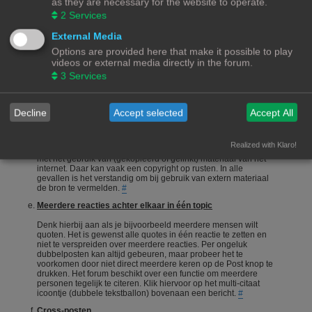
as they are necessary for the website to operate.
onderneemt en niet alleen maar een vraag stelt en gaat zitten
2
Services
afwachten wie je het correcte antwoord geeft.
#
Een vraag stellen
External Media
Options are provided here that make it possible to play
Vragen stellen is 1 van de meeste gebruikte acties op een
videos or external media directly in the forum.
forum. Echter is het bij een hobby als 3Dprinten ook van
belang dat de vragensteller naast het duidelijk formuleren van
3
Services
zijn/haar vraag, ook aangeeft wat hij/zij zelf al heeft gedaan,
heeft opgezocht of heeft geconstateerd. Het wordt erg
gewaardeerd als je zelf meedenkt.
#
Decline
Accept selected
Accept All
Foto's en plaatjes
Foto's en plaatjes verduidelijken vaak het onderwerp. Eigen
Realized with Klaro!
materiaal zal nooit een probleem zijn. Wees echter voorzichtig
met het gebruik van (gekopieerd of gelinkt) materiaal van het
internet. Daar kan vaak een copyright op rusten. In alle
gevallen is het verstandig om bij gebruik van extern materiaal
de bron te vermelden.
#
Meerdere reacties achter elkaar in één topic
Denk hierbij aan als je bijvoorbeeld meerdere mensen wilt
quoten. Het is gewenst alle quotes in één reactie te zetten en
niet te verspreiden over meerdere reacties. Per ongeluk
dubbelposten kan altijd gebeuren, maar probeer het te
voorkomen door niet direct meerdere keren op de Post knop te
drukken. Het forum beschikt over een functie om meerdere
personen tegelijk te citeren. Klik hiervoor op het multi-citaat
icoontje (dubbele tekstballon) bovenaan een bericht.
#
Cross-posten