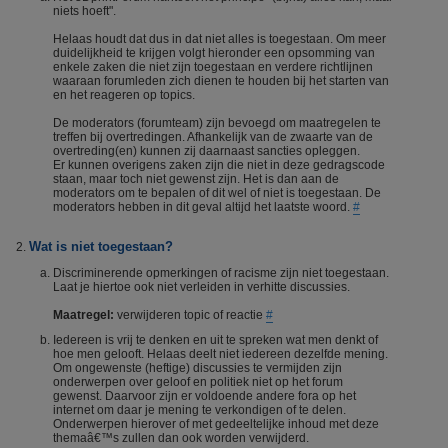
niets hoeft".
Helaas houdt dat dus in dat niet alles is toegestaan. Om meer
duidelijkheid te krijgen volgt hieronder een opsomming van
enkele zaken die niet zijn toegestaan en verdere richtlijnen
waaraan forumleden zich dienen te houden bij het starten van
en het reageren op topics.
De moderators (forumteam) zijn bevoegd om maatregelen te
treffen bij overtredingen. Afhankelijk van de zwaarte van de
overtreding(en) kunnen zij daarnaast sancties opleggen.
Er kunnen overigens zaken zijn die niet in deze gedragscode
staan, maar toch niet gewenst zijn. Het is dan aan de
moderators om te bepalen of dit wel of niet is toegestaan. De
moderators hebben in dit geval altijd het laatste woord.
#
Wat is niet toegestaan?
Discriminerende opmerkingen of racisme zijn niet toegestaan.
Laat je hiertoe ook niet verleiden in verhitte discussies.
Maatregel:
verwijderen topic of reactie
#
Iedereen is vrij te denken en uit te spreken wat men denkt of
hoe men gelooft. Helaas deelt niet iedereen dezelfde mening.
Om ongewenste (heftige) discussies te vermijden zijn
onderwerpen over geloof en politiek niet op het forum
gewenst. Daarvoor zijn er voldoende andere fora op het
internet om daar je mening te verkondigen of te delen.
Onderwerpen hierover of met gedeeltelijke inhoud met deze
themaâ€™s zullen dan ook worden verwijderd.