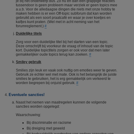
je bij het onderwerp dus. Zo nu en dan een grappige reacties
tussendoor is geen probleem maar verziek er geen topics mee
a.u.b. Voor de alledaagse dingen die niets met onze hobby te
maken hebben is er een Off-topic subforum dat kan worden
gebruikt als een soort praatcafé en waar je over koetjes en
kalfjes kunt praten. (Wel met in acht neming van het
forumreglement.)
#
Duidelijke titels
Zorg voor een duidelijke titel bij het starten van een topic.
Deze omschrijft bij voorkeur de vraag of inhoud van de topic
kort. Duidelijke topictitels zorgen er ook voor dat men later
gemakkelijker oude topics terug kan zoeken.
#
Smiley gebruik
Smilies zijn leuk en vaak ook nuttig om emoties weer te geven.
Gebruik ze echter wel met mate. Ook is het belangrijk de juiste
smilies te gebruiken, het is erg gemakkelijk om verkeerd te
worden begrepen bij onjuist gebruik.
#
Eventuele sancties!
Naast het nemen van maatregelen kunnen de volgende
sancties worden opgelegd:
Waarschuwing:
Bij discriminatie en racisme
Bij dreiging met geweld