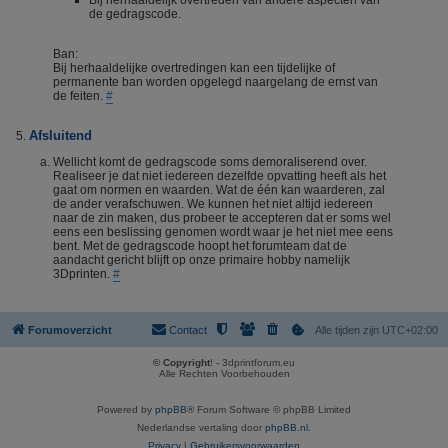
Bij herhaaldelijk overtreden van andere aspecten van
de gedragscode.
Ban:
Bij herhaaldelijke overtredingen kan een tijdelijke of
permanente ban worden opgelegd naargelang de ernst van
de feiten.
#
Afsluitend
Wellicht komt de gedragscode soms demoraliserend over.
Realiseer je dat niet iedereen dezelfde opvatting heeft als het
gaat om normen en waarden. Wat de één kan waarderen, zal
de ander verafschuwen. We kunnen het niet altijd iedereen
naar de zin maken, dus probeer te accepteren dat er soms wel
eens een beslissing genomen wordt waar je het niet mee eens
bent. Met de gedragscode hoopt het forumteam dat de
aandacht gericht blijft op onze primaire hobby namelijk
3Dprinten.
#
Forumoverzicht
Contact
Alle tijden zijn
UTC+02:00
© Copyright
! - 3dprintforum.eu
Alle Rechten Voorbehouden
Powered by
phpBB
® Forum Software © phpBB Limited
Nederlandse vertaling door
phpBB.nl
.
Privacy
|
Gebruikersvoorwaarden