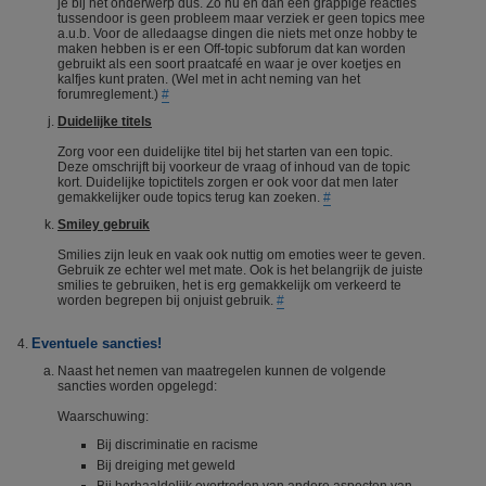
je bij het onderwerp dus. Zo nu en dan een grappige reacties
tussendoor is geen probleem maar verziek er geen topics mee
a.u.b. Voor de alledaagse dingen die niets met onze hobby te
maken hebben is er een Off-topic subforum dat kan worden
gebruikt als een soort praatcafé en waar je over koetjes en
kalfjes kunt praten. (Wel met in acht neming van het
forumreglement.)
#
Duidelijke titels
Zorg voor een duidelijke titel bij het starten van een topic.
Deze omschrijft bij voorkeur de vraag of inhoud van de topic
kort. Duidelijke topictitels zorgen er ook voor dat men later
gemakkelijker oude topics terug kan zoeken.
#
Smiley gebruik
Smilies zijn leuk en vaak ook nuttig om emoties weer te geven.
Gebruik ze echter wel met mate. Ook is het belangrijk de juiste
smilies te gebruiken, het is erg gemakkelijk om verkeerd te
worden begrepen bij onjuist gebruik.
#
Eventuele sancties!
Naast het nemen van maatregelen kunnen de volgende
sancties worden opgelegd:
Waarschuwing:
Bij discriminatie en racisme
Bij dreiging met geweld