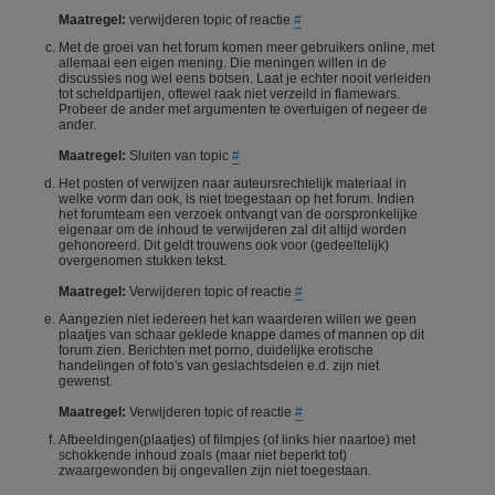
Maatregel:
verwijderen topic of reactie
#
Met de groei van het forum komen meer gebruikers online, met
allemaal een eigen mening. Die meningen willen in de
discussies nog wel eens botsen. Laat je echter nooit verleiden
tot scheldpartijen, oftewel raak niet verzeild in flamewars.
Probeer de ander met argumenten te overtuigen of negeer de
ander.
Maatregel:
Sluiten van topic
#
Het posten of verwijzen naar auteursrechtelijk materiaal in
welke vorm dan ook, is niet toegestaan op het forum. Indien
het forumteam een verzoek ontvangt van de oorspronkelijke
eigenaar om de inhoud te verwijderen zal dit altijd worden
gehonoreerd. Dit geldt trouwens ook voor (gedeeltelijk)
overgenomen stukken tekst.
Maatregel:
Verwijderen topic of reactie
#
Aangezien niet iedereen het kan waarderen willen we geen
plaatjes van schaar geklede knappe dames of mannen op dit
forum zien. Berichten met porno, duidelijke erotische
handelingen of foto's van geslachtsdelen e.d. zijn niet
gewenst.
Maatregel:
Verwijderen topic of reactie
#
Afbeeldingen(plaatjes) of filmpjes (of links hier naartoe) met
schokkende inhoud zoals (maar niet beperkt tot)
zwaargewonden bij ongevallen zijn niet toegestaan.