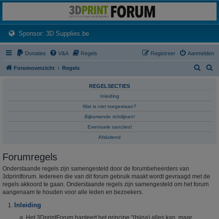
3dprintforum
Het 3D print forum van de Benelux na de sluiting van 3dprintforum.nl
(Opens a new tab)
Sponsor: 3D Supplies.be
Donaties
V&A
Regels
Registreer
Aanmelden
Z
Z
Forumoverzicht
Regels
o
o
REGELSECTIES
e
e
Inleiding
k
k
Wat is niet toegestaan?
Bijkomende richtlijnen!
Eventuele sancties!
Afsluitend
Forumregels
Onderstaande regels zijn samengesteld door de forumbeheerders van
3dprintforum. Iedereen die van dit forum gebruik maakt wordt gevraagd met de
regels akkoord te gaan. Onderstaande regels zijn samengesteld om het forum
aangenaam te houden voor alle leden en bezoekers.
Inleiding
Het 3DprintForum hanteert het principe "(bijna) alles kan, maar