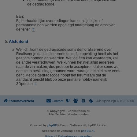
Bij herhaaldelijk overtreden van andere aspecten van
de gedragscode.
Ban:
Bij herhaaldelijke overtredingen kan een tijdelijke of
permanente ban worden opgelegd naargelang de ernst van
de feiten.
#
Afsluitend
Wellicht komt de gedragscode soms demoraliserend over.
Realiseer je dat niet iedereen dezelfde opvatting heeft als het
gaat om normen en waarden. Wat de één kan waarderen, zal
de ander verafschuwen. We kunnen het niet altijd iedereen
naar de zin maken, dus probeer te accepteren dat er soms wel
eens een beslissing genomen wordt waar je het niet mee eens
bent. Met de gedragscode hoopt het forumteam dat de
aandacht gericht blijft op onze primaire hobby namelijk
3Dprinten.
#
Forumoverzicht
Contact
Alle tijden zijn
UTC+02:00
© Copyright
! - 3dprintforum.eu
Alle Rechten Voorbehouden
Powered by
phpBB
® Forum Software © phpBB Limited
Nederlandse vertaling door
phpBB.nl
.
Privacy
|
Gebruikersvoorwaarden