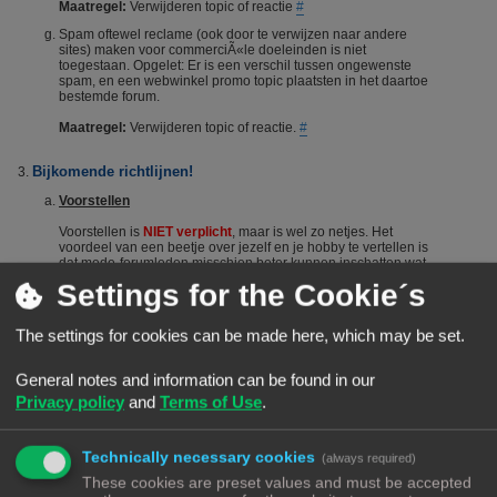
Maatregel:
Verwijderen topic of reactie
#
Spam oftewel reclame (ook door te verwijzen naar andere
sites) maken voor commerciÃ«le doeleinden is niet
toegestaan. Opgelet: Er is een verschil tussen ongewenste
spam, en een webwinkel promo topic plaatsten in het daartoe
bestemde forum.
Maatregel:
Verwijderen topic of reactie.
#
Bijkomende richtlijnen!
Voorstellen
Voorstellen is
NIET verplicht
, maar is wel zo netjes. Het
voordeel van een beetje over jezelf en je hobby te vertellen is
dat mede-forumleden misschien beter kunnen inschatten wat
je kennisniveau is en je dus sneller en beter kunnen helpen.
Settings for the Cookie´s
Het voorstellen wordt dus vanuit het Forumteam wel
gestimuleerd maar niet verplicht. Echter, het is niet toegestaan
om nieuwe leden door opmerkingen of hints aan te manen
The settings for cookies can be made here, which may be set.
zich voor te stellen. Berichten die suggereren dat iemand zich
"moet" voorstellen worden steevast verwijderd. Bij herhaald
overtreden van deze regel kan een (tijdelijke) ban het gevolg
General notes and information can be found in our
zijn.
#
Privacy policy
and
Terms of Use
.
De zoekfunctie
Voordat je een vraag stelt: Het wordt aangeraden om het forum
Technically necessary cookies
(always required)
te raadplegen via de zoekfunctie. Veel vragen zijn al vaker
gesteld op dit forum. De kans is groot dat je via de zoekfunctie
These cookies are preset values and must be accepted
een antwoord vindt. Het laat ook zien dat je zelf ook actie