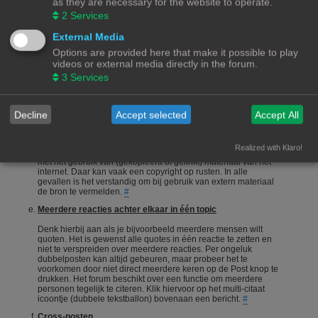
as they are necessary for the website to operate.
onderneemt en niet alleen maar een vraag stelt en gaat zitten
2
Services
afwachten wie je het correcte antwoord geeft.
#
Een vraag stellen
External Media
Options are provided here that make it possible to play
Vragen stellen is 1 van de meeste gebruikte acties op een
videos or external media directly in the forum.
forum. Echter is het bij een hobby als 3Dprinten ook van
belang dat de vragensteller naast het duidelijk formuleren van
3
Services
zijn/haar vraag, ook aangeeft wat hij/zij zelf al heeft gedaan,
heeft opgezocht of heeft geconstateerd. Het wordt erg
gewaardeerd als je zelf meedenkt.
#
Decline
Accept selected
Accept All
Foto's en plaatjes
Foto's en plaatjes verduidelijken vaak het onderwerp. Eigen
Realized with Klaro!
materiaal zal nooit een probleem zijn. Wees echter voorzichtig
met het gebruik van (gekopieerd of gelinkt) materiaal van het
internet. Daar kan vaak een copyright op rusten. In alle
gevallen is het verstandig om bij gebruik van extern materiaal
de bron te vermelden.
#
Meerdere reacties achter elkaar in één topic
Denk hierbij aan als je bijvoorbeeld meerdere mensen wilt
quoten. Het is gewenst alle quotes in één reactie te zetten en
niet te verspreiden over meerdere reacties. Per ongeluk
dubbelposten kan altijd gebeuren, maar probeer het te
voorkomen door niet direct meerdere keren op de Post knop te
drukken. Het forum beschikt over een functie om meerdere
personen tegelijk te citeren. Klik hiervoor op het multi-citaat
icoontje (dubbele tekstballon) bovenaan een bericht.
#
Cross-posten