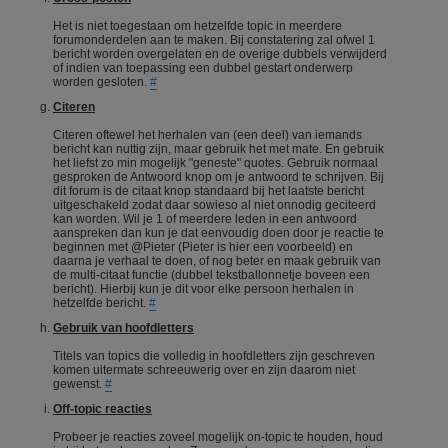
Het is niet toegestaan om hetzelfde topic in meerdere
forumonderdelen aan te maken. Bij constatering zal ofwel 1
bericht worden overgelaten en de overige dubbels verwijderd
of indien van toepassing een dubbel gestart onderwerp
worden gesloten.
#
Citeren
Citeren oftewel het herhalen van (een deel) van iemands
bericht kan nuttig zijn, maar gebruik het met mate. En gebruik
het liefst zo min mogelijk "geneste" quotes. Gebruik normaal
gesproken de Antwoord knop om je antwoord te schrijven. Bij
dit forum is de citaat knop standaard bij het laatste bericht
uitgeschakeld zodat daar sowieso al niet onnodig geciteerd
kan worden. Wil je 1 of meerdere leden in een antwoord
aanspreken dan kun je dat eenvoudig doen door je reactie te
beginnen met @Pieter (Pieter is hier een voorbeeld) en
daarna je verhaal te doen, of nog beter en maak gebruik van
de multi-citaat functie (dubbel tekstballonnetje boveen een
bericht). Hierbij kun je dit voor elke persoon herhalen in
hetzelfde bericht.
#
Gebruik van hoofdletters
Titels van topics die volledig in hoofdletters zijn geschreven
komen uitermate schreeuwerig over en zijn daarom niet
gewenst.
#
Off-topic reacties
Probeer je reacties zoveel mogelijk on-topic te houden, houd