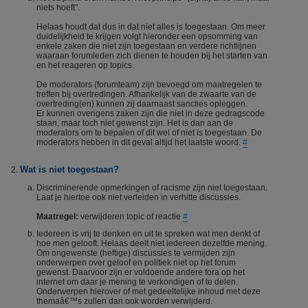
niets hoeft".
Helaas houdt dat dus in dat niet alles is toegestaan. Om meer
duidelijkheid te krijgen volgt hieronder een opsomming van
enkele zaken die niet zijn toegestaan en verdere richtlijnen
waaraan forumleden zich dienen te houden bij het starten van
en het reageren op topics.
De moderators (forumteam) zijn bevoegd om maatregelen te
treffen bij overtredingen. Afhankelijk van de zwaarte van de
overtreding(en) kunnen zij daarnaast sancties opleggen.
Er kunnen overigens zaken zijn die niet in deze gedragscode
staan, maar toch niet gewenst zijn. Het is dan aan de
moderators om te bepalen of dit wel of niet is toegestaan. De
moderators hebben in dit geval altijd het laatste woord.
#
Wat is niet toegestaan?
Discriminerende opmerkingen of racisme zijn niet toegestaan.
Laat je hiertoe ook niet verleiden in verhitte discussies.
Maatregel:
verwijderen topic of reactie
#
Iedereen is vrij te denken en uit te spreken wat men denkt of
hoe men gelooft. Helaas deelt niet iedereen dezelfde mening.
Om ongewenste (heftige) discussies te vermijden zijn
onderwerpen over geloof en politiek niet op het forum
gewenst. Daarvoor zijn er voldoende andere fora op het
internet om daar je mening te verkondigen of te delen.
Onderwerpen hierover of met gedeeltelijke inhoud met deze
themaâ€™s zullen dan ook worden verwijderd.