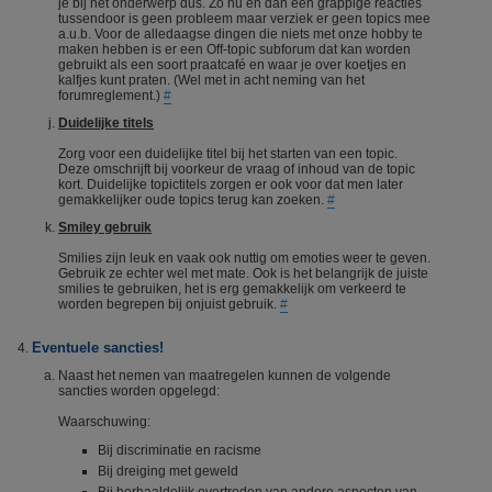
je bij het onderwerp dus. Zo nu en dan een grappige reacties
tussendoor is geen probleem maar verziek er geen topics mee
a.u.b. Voor de alledaagse dingen die niets met onze hobby te
maken hebben is er een Off-topic subforum dat kan worden
gebruikt als een soort praatcafé en waar je over koetjes en
kalfjes kunt praten. (Wel met in acht neming van het
forumreglement.)
#
Duidelijke titels
Zorg voor een duidelijke titel bij het starten van een topic.
Deze omschrijft bij voorkeur de vraag of inhoud van de topic
kort. Duidelijke topictitels zorgen er ook voor dat men later
gemakkelijker oude topics terug kan zoeken.
#
Smiley gebruik
Smilies zijn leuk en vaak ook nuttig om emoties weer te geven.
Gebruik ze echter wel met mate. Ook is het belangrijk de juiste
smilies te gebruiken, het is erg gemakkelijk om verkeerd te
worden begrepen bij onjuist gebruik.
#
Eventuele sancties!
Naast het nemen van maatregelen kunnen de volgende
sancties worden opgelegd:
Waarschuwing:
Bij discriminatie en racisme
Bij dreiging met geweld