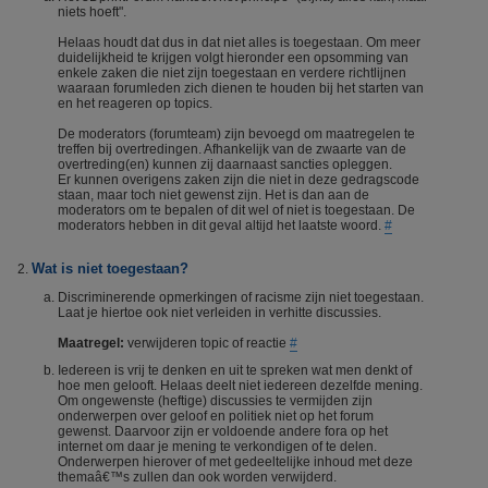
niets hoeft".
Helaas houdt dat dus in dat niet alles is toegestaan. Om meer
duidelijkheid te krijgen volgt hieronder een opsomming van
enkele zaken die niet zijn toegestaan en verdere richtlijnen
waaraan forumleden zich dienen te houden bij het starten van
en het reageren op topics.
De moderators (forumteam) zijn bevoegd om maatregelen te
treffen bij overtredingen. Afhankelijk van de zwaarte van de
overtreding(en) kunnen zij daarnaast sancties opleggen.
Er kunnen overigens zaken zijn die niet in deze gedragscode
staan, maar toch niet gewenst zijn. Het is dan aan de
moderators om te bepalen of dit wel of niet is toegestaan. De
moderators hebben in dit geval altijd het laatste woord.
#
Wat is niet toegestaan?
Discriminerende opmerkingen of racisme zijn niet toegestaan.
Laat je hiertoe ook niet verleiden in verhitte discussies.
Maatregel:
verwijderen topic of reactie
#
Iedereen is vrij te denken en uit te spreken wat men denkt of
hoe men gelooft. Helaas deelt niet iedereen dezelfde mening.
Om ongewenste (heftige) discussies te vermijden zijn
onderwerpen over geloof en politiek niet op het forum
gewenst. Daarvoor zijn er voldoende andere fora op het
internet om daar je mening te verkondigen of te delen.
Onderwerpen hierover of met gedeeltelijke inhoud met deze
themaâ€™s zullen dan ook worden verwijderd.