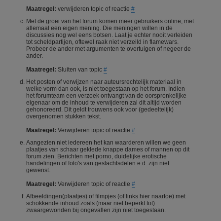
Maatregel:
verwijderen topic of reactie
#
Met de groei van het forum komen meer gebruikers online, met
allemaal een eigen mening. Die meningen willen in de
discussies nog wel eens botsen. Laat je echter nooit verleiden
tot scheldpartijen, oftewel raak niet verzeild in flamewars.
Probeer de ander met argumenten te overtuigen of negeer de
ander.
Maatregel:
Sluiten van topic
#
Het posten of verwijzen naar auteursrechtelijk materiaal in
welke vorm dan ook, is niet toegestaan op het forum. Indien
het forumteam een verzoek ontvangt van de oorspronkelijke
eigenaar om de inhoud te verwijderen zal dit altijd worden
gehonoreerd. Dit geldt trouwens ook voor (gedeeltelijk)
overgenomen stukken tekst.
Maatregel:
Verwijderen topic of reactie
#
Aangezien niet iedereen het kan waarderen willen we geen
plaatjes van schaar geklede knappe dames of mannen op dit
forum zien. Berichten met porno, duidelijke erotische
handelingen of foto's van geslachtsdelen e.d. zijn niet
gewenst.
Maatregel:
Verwijderen topic of reactie
#
Afbeeldingen(plaatjes) of filmpjes (of links hier naartoe) met
schokkende inhoud zoals (maar niet beperkt tot)
zwaargewonden bij ongevallen zijn niet toegestaan.