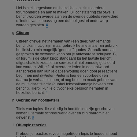
Het is niet toegestaan om hetzelfde topic in meerdere
forumonderdelen aan te maken. Bij constatering zal ofwel 1
bericht worden overgelaten en de overige dubbels verwijderd
of indien van toepassing een dubbel gestart onderwerp
worden gesloten.
#
Citeren
Citeren oftewel het herhalen van (een deel) van iemands
bericht kan nuttig zijn, maar gebruik het met mate. En gebruik
het liefst zo min mogelijk "geneste" quotes. Gebruik normaal
gesproken de Antwoord knop om je antwoord te schrijven. Bij
dit forum is de citaat knop standaard bij het laatste bericht
uitgeschakeld zodat daar sowieso al niet onnodig geciteerd
kan worden. Wil je 1 of meerdere leden in een antwoord
aanspreken dan kun je dat eenvoudig doen door je reactie te
beginnen met @Pieter (Pieter is hier een voorbeeld) en
daarna je verhaal te doen, of nog beter en maak gebruik van
de multi-citaat functie (dubbel tekstballonnetje boveen een
bericht). Hierbij kun je dit voor elke persoon herhalen in
hetzelfde bericht.
#
Gebruik van hoofdletters
Titels van topics die volledig in hoofdletters zijn geschreven
komen uitermate schreeuwerig over en zijn daarom niet
gewenst.
#
Off-topic reacties
Probeer je reacties zoveel mogelijk on-topic te houden, houd