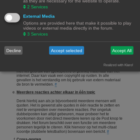
as they are necessary for the website to operate.
onderneemt en niet alleen maar een vraag stelt en gaat zitten
2
Services
afwachten wie je het correcte antwoord geeft.
#
Een vraag stellen
External Media
Options are provided here that make it possible to play
Vragen stellen is 1 van de meeste gebruikte acties op een
videos or external media directly in the forum.
forum. Echter is het bij een hobby als 3Dprinten ook van
belang dat de vragensteller naast het duidelijk formuleren van
3
Services
zijn/haar vraag, ook aangeeft wat hij/zij zelf al heeft gedaan,
heeft opgezocht of heeft geconstateerd. Het wordt erg
gewaardeerd als je zelf meedenkt.
#
Decline
Accept selected
Accept All
Foto's en plaatjes
Foto's en plaatjes verduidelijken vaak het onderwerp. Eigen
Realized with Klaro!
materiaal zal nooit een probleem zijn. Wees echter voorzichtig
met het gebruik van (gekopieerd of gelinkt) materiaal van het
internet. Daar kan vaak een copyright op rusten. In alle
gevallen is het verstandig om bij gebruik van extern materiaal
de bron te vermelden.
#
Meerdere reacties achter elkaar in één topic
Denk hierbij aan als je bijvoorbeeld meerdere mensen wilt
quoten. Het is gewenst alle quotes in één reactie te zetten en
niet te verspreiden over meerdere reacties. Per ongeluk
dubbelposten kan altijd gebeuren, maar probeer het te
voorkomen door niet direct meerdere keren op de Post knop te
drukken. Het forum beschikt over een functie om meerdere
personen tegelijk te citeren. Klik hiervoor op het multi-citaat
icoontje (dubbele tekstballon) bovenaan een bericht.
#
Cross-posten