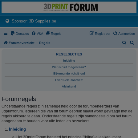
3dprintforum
Het 3D print forum van de Benelux na de sluiting van 3dprintforum.nl
(Opens a new tab)
Sponsor: 3D Supplies.be
Donaties
V&A
Regels
Registreer
Aanmelden
Z
Z
Forumoverzicht
Regels
o
o
REGELSECTIES
e
e
Inleiding
k
k
Wat is niet toegestaan?
Bijkomende richtlijnen!
Eventuele sancties!
Afsluitend
Forumregels
Onderstaande regels zijn samengesteld door de forumbeheerders van
3dprintforum. Iedereen die van dit forum gebruik maakt wordt gevraagd met de
regels akkoord te gaan. Onderstaande regels zijn samengesteld om het forum
aangenaam te houden voor alle leden en bezoekers.
Inleiding
Het 3DprintForum hanteert het principe "(bijna) alles kan, maar