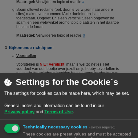
Maatregel:
Verwijderen topic of reactie
#
Spam oftewel reclame (ook door te verwijzen naar andere
sites) maken voor commerciÃ«le doeleinden is niet
toegestaan. Opgelet: Er is een verschil tussen ongewenste
spam, en een webwinkel promo topic plaatsten in het daartoe
bestemde forum.
Maatregel:
Verwijderen topic of reactie.
#
Bijkomende richtlijnen!
Voorstellen
Voorstellen is
NIET verplicht
, maar is wel zo netjes. Het
voordeel van een beetje over jezelf en je hobby te vertellen is
dat mede-forumleden misschien beter kunnen inschatten wat
je kennisniveau is en je dus sneller en beter kunnen helpen.
Settings for the Cookie´s
Het voorstellen wordt dus vanuit het Forumteam wel
gestimuleerd maar niet verplicht. Echter, het is niet toegestaan
om nieuwe leden door opmerkingen of hints aan te manen
The settings for cookies can be made here, which may be set.
zich voor te stellen. Berichten die suggereren dat iemand zich
"moet" voorstellen worden steevast verwijderd. Bij herhaald
overtreden van deze regel kan een (tijdelijke) ban het gevolg
General notes and information can be found in our
zijn.
#
Privacy policy
and
Terms of Use
.
De zoekfunctie
Voordat je een vraag stelt: Het wordt aangeraden om het forum
Technically necessary cookies
(always required)
te raadplegen via de zoekfunctie. Veel vragen zijn al vaker
gesteld op dit forum. De kans is groot dat je via de zoekfunctie
These cookies are preset values and must be accepted
een antwoord vindt. Het laat ook zien dat je zelf ook actie