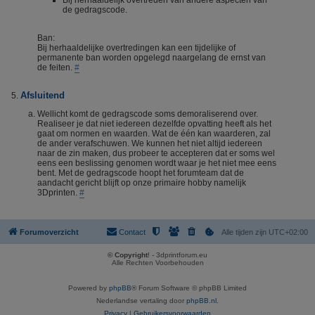
Bij herhaaldelijk overtreden van andere aspecten van
de gedragscode.
Ban:
Bij herhaaldelijke overtredingen kan een tijdelijke of
permanente ban worden opgelegd naargelang de ernst van
de feiten.
#
Afsluitend
Wellicht komt de gedragscode soms demoraliserend over.
Realiseer je dat niet iedereen dezelfde opvatting heeft als het
gaat om normen en waarden. Wat de één kan waarderen, zal
de ander verafschuwen. We kunnen het niet altijd iedereen
naar de zin maken, dus probeer te accepteren dat er soms wel
eens een beslissing genomen wordt waar je het niet mee eens
bent. Met de gedragscode hoopt het forumteam dat de
aandacht gericht blijft op onze primaire hobby namelijk
3Dprinten.
#
Forumoverzicht
Contact
Alle tijden zijn
UTC+02:00
© Copyright
! - 3dprintforum.eu
Alle Rechten Voorbehouden
Powered by
phpBB
® Forum Software © phpBB Limited
Nederlandse vertaling door
phpBB.nl
.
Privacy
|
Gebruikersvoorwaarden