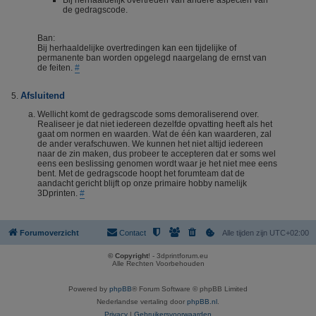
Bij herhaaldelijk overtreden van andere aspecten van
de gedragscode.
Ban:
Bij herhaaldelijke overtredingen kan een tijdelijke of
permanente ban worden opgelegd naargelang de ernst van
de feiten.
#
Afsluitend
Wellicht komt de gedragscode soms demoraliserend over.
Realiseer je dat niet iedereen dezelfde opvatting heeft als het
gaat om normen en waarden. Wat de één kan waarderen, zal
de ander verafschuwen. We kunnen het niet altijd iedereen
naar de zin maken, dus probeer te accepteren dat er soms wel
eens een beslissing genomen wordt waar je het niet mee eens
bent. Met de gedragscode hoopt het forumteam dat de
aandacht gericht blijft op onze primaire hobby namelijk
3Dprinten.
#
Forumoverzicht
Contact
Alle tijden zijn
UTC+02:00
© Copyright
! - 3dprintforum.eu
Alle Rechten Voorbehouden
Powered by
phpBB
® Forum Software © phpBB Limited
Nederlandse vertaling door
phpBB.nl
.
Privacy
|
Gebruikersvoorwaarden