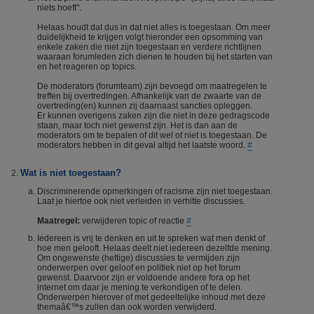
niets hoeft".
Helaas houdt dat dus in dat niet alles is toegestaan. Om meer
duidelijkheid te krijgen volgt hieronder een opsomming van
enkele zaken die niet zijn toegestaan en verdere richtlijnen
waaraan forumleden zich dienen te houden bij het starten van
en het reageren op topics.
De moderators (forumteam) zijn bevoegd om maatregelen te
treffen bij overtredingen. Afhankelijk van de zwaarte van de
overtreding(en) kunnen zij daarnaast sancties opleggen.
Er kunnen overigens zaken zijn die niet in deze gedragscode
staan, maar toch niet gewenst zijn. Het is dan aan de
moderators om te bepalen of dit wel of niet is toegestaan. De
moderators hebben in dit geval altijd het laatste woord.
#
Wat is niet toegestaan?
Discriminerende opmerkingen of racisme zijn niet toegestaan.
Laat je hiertoe ook niet verleiden in verhitte discussies.
Maatregel:
verwijderen topic of reactie
#
Iedereen is vrij te denken en uit te spreken wat men denkt of
hoe men gelooft. Helaas deelt niet iedereen dezelfde mening.
Om ongewenste (heftige) discussies te vermijden zijn
onderwerpen over geloof en politiek niet op het forum
gewenst. Daarvoor zijn er voldoende andere fora op het
internet om daar je mening te verkondigen of te delen.
Onderwerpen hierover of met gedeeltelijke inhoud met deze
themaâ€™s zullen dan ook worden verwijderd.