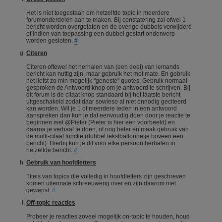
Het is niet toegestaan om hetzelfde topic in meerdere
forumonderdelen aan te maken. Bij constatering zal ofwel 1
bericht worden overgelaten en de overige dubbels verwijderd
of indien van toepassing een dubbel gestart onderwerp
worden gesloten.
#
Citeren
Citeren oftewel het herhalen van (een deel) van iemands
bericht kan nuttig zijn, maar gebruik het met mate. En gebruik
het liefst zo min mogelijk "geneste" quotes. Gebruik normaal
gesproken de Antwoord knop om je antwoord te schrijven. Bij
dit forum is de citaat knop standaard bij het laatste bericht
uitgeschakeld zodat daar sowieso al niet onnodig geciteerd
kan worden. Wil je 1 of meerdere leden in een antwoord
aanspreken dan kun je dat eenvoudig doen door je reactie te
beginnen met @Pieter (Pieter is hier een voorbeeld) en
daarna je verhaal te doen, of nog beter en maak gebruik van
de multi-citaat functie (dubbel tekstballonnetje boveen een
bericht). Hierbij kun je dit voor elke persoon herhalen in
hetzelfde bericht.
#
Gebruik van hoofdletters
Titels van topics die volledig in hoofdletters zijn geschreven
komen uitermate schreeuwerig over en zijn daarom niet
gewenst.
#
Off-topic reacties
Probeer je reacties zoveel mogelijk on-topic te houden, houd