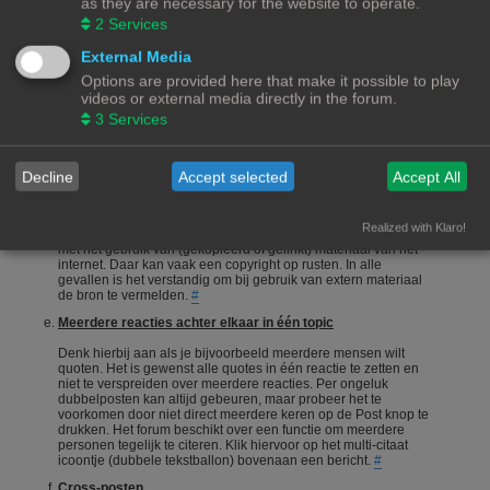
as they are necessary for the website to operate.
onderneemt en niet alleen maar een vraag stelt en gaat zitten
2
Services
afwachten wie je het correcte antwoord geeft.
#
Een vraag stellen
External Media
Options are provided here that make it possible to play
Vragen stellen is 1 van de meeste gebruikte acties op een
videos or external media directly in the forum.
forum. Echter is het bij een hobby als 3Dprinten ook van
belang dat de vragensteller naast het duidelijk formuleren van
3
Services
zijn/haar vraag, ook aangeeft wat hij/zij zelf al heeft gedaan,
heeft opgezocht of heeft geconstateerd. Het wordt erg
gewaardeerd als je zelf meedenkt.
#
Decline
Accept selected
Accept All
Foto's en plaatjes
Foto's en plaatjes verduidelijken vaak het onderwerp. Eigen
Realized with Klaro!
materiaal zal nooit een probleem zijn. Wees echter voorzichtig
met het gebruik van (gekopieerd of gelinkt) materiaal van het
internet. Daar kan vaak een copyright op rusten. In alle
gevallen is het verstandig om bij gebruik van extern materiaal
de bron te vermelden.
#
Meerdere reacties achter elkaar in één topic
Denk hierbij aan als je bijvoorbeeld meerdere mensen wilt
quoten. Het is gewenst alle quotes in één reactie te zetten en
niet te verspreiden over meerdere reacties. Per ongeluk
dubbelposten kan altijd gebeuren, maar probeer het te
voorkomen door niet direct meerdere keren op de Post knop te
drukken. Het forum beschikt over een functie om meerdere
personen tegelijk te citeren. Klik hiervoor op het multi-citaat
icoontje (dubbele tekstballon) bovenaan een bericht.
#
Cross-posten