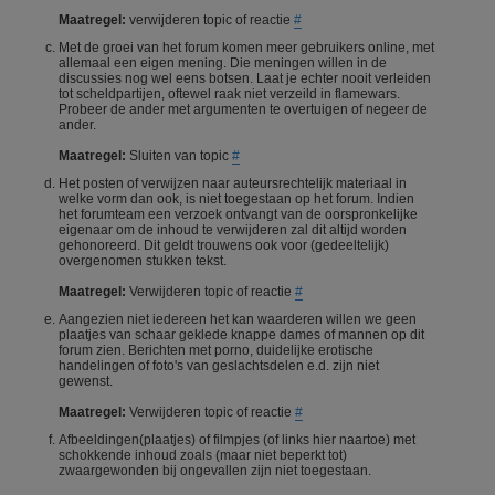
Maatregel:
verwijderen topic of reactie
#
Met de groei van het forum komen meer gebruikers online, met
allemaal een eigen mening. Die meningen willen in de
discussies nog wel eens botsen. Laat je echter nooit verleiden
tot scheldpartijen, oftewel raak niet verzeild in flamewars.
Probeer de ander met argumenten te overtuigen of negeer de
ander.
Maatregel:
Sluiten van topic
#
Het posten of verwijzen naar auteursrechtelijk materiaal in
welke vorm dan ook, is niet toegestaan op het forum. Indien
het forumteam een verzoek ontvangt van de oorspronkelijke
eigenaar om de inhoud te verwijderen zal dit altijd worden
gehonoreerd. Dit geldt trouwens ook voor (gedeeltelijk)
overgenomen stukken tekst.
Maatregel:
Verwijderen topic of reactie
#
Aangezien niet iedereen het kan waarderen willen we geen
plaatjes van schaar geklede knappe dames of mannen op dit
forum zien. Berichten met porno, duidelijke erotische
handelingen of foto's van geslachtsdelen e.d. zijn niet
gewenst.
Maatregel:
Verwijderen topic of reactie
#
Afbeeldingen(plaatjes) of filmpjes (of links hier naartoe) met
schokkende inhoud zoals (maar niet beperkt tot)
zwaargewonden bij ongevallen zijn niet toegestaan.