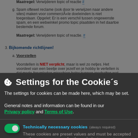
Maatregel:
Verwijderen topic of reactie
#
Spam oftewel reclame (ook door te verwijzen naar andere
sites) maken voor commerciÃ«le doeleinden is niet
toegestaan. Opgelet: Er is een verschil tussen ongewenste
spam, en een webwinkel promo topic plaatsten in het daartoe
bestemde forum.
Maatregel:
Verwijderen topic of reactie.
#
Bijkomende richtlijnen!
Voorstellen
Voorstellen is
NIET verplicht
, maar is wel zo netjes. Het
voordeel van een beetje over jezelf en je hobby te vertellen is
dat mede-forumleden misschien beter kunnen inschatten wat
je kennisniveau is en je dus sneller en beter kunnen helpen.
Settings for the Cookie´s
Het voorstellen wordt dus vanuit het Forumteam wel
gestimuleerd maar niet verplicht. Echter, het is niet toegestaan
om nieuwe leden door opmerkingen of hints aan te manen
The settings for cookies can be made here, which may be set.
zich voor te stellen. Berichten die suggereren dat iemand zich
"moet" voorstellen worden steevast verwijderd. Bij herhaald
overtreden van deze regel kan een (tijdelijke) ban het gevolg
General notes and information can be found in our
zijn.
#
Privacy policy
and
Terms of Use
.
De zoekfunctie
Voordat je een vraag stelt: Het wordt aangeraden om het forum
Technically necessary cookies
(always required)
te raadplegen via de zoekfunctie. Veel vragen zijn al vaker
gesteld op dit forum. De kans is groot dat je via de zoekfunctie
These cookies are preset values and must be accepted
een antwoord vindt. Het laat ook zien dat je zelf ook actie