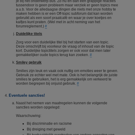
je bij het onderwerp dus. Zo nu en dan een grappige reacties
tussendoor is geen probleem maar verziek er geen topics mee
a.u.b. Voor de alledaagse dingen die niets met onze hobby te
maken hebben is er een Off-topic subforum dat kan worden
gebruikt als een soort praatcafé en waar je over koetjes en
kalfjes kunt praten. (Wel met in acht neming van het
forumreglement.)
#
Duidelijke titels
Zorg voor een duidelijke titel bij het starten van een topic.
Deze omschrijft bij voorkeur de vraag of inhoud van de topic
kort. Duidelijke topictitels zorgen er ook voor dat men later
gemakkelijker oude topics terug kan zoeken.
#
Smiley gebruik
Smilies zijn leuk en vaak ook nuttig om emoties weer te geven.
Gebruik ze echter wel met mate. Ook is het belangrijk de juiste
smilies te gebruiken, het is erg gemakkelijk om verkeerd te
worden begrepen bij onjuist gebruik.
#
Eventuele sancties!
Naast het nemen van maatregelen kunnen de volgende
sancties worden opgelegd:
Waarschuwing:
Bij discriminatie en racisme
Bij dreiging met geweld