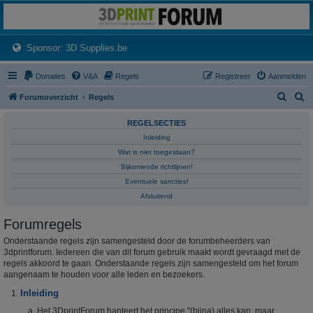
3dprintforum
Het 3D print forum van de Benelux na de sluiting van 3dprintforum.nl
(Opens a new tab)
Sponsor: 3D Supplies.be
Donaties
V&A
Regels
Registreer
Aanmelden
Z
Z
Forumoverzicht
Regels
o
o
REGELSECTIES
e
e
Inleiding
k
k
Wat is niet toegestaan?
Bijkomende richtlijnen!
Eventuele sancties!
Afsluitend
Forumregels
Onderstaande regels zijn samengesteld door de forumbeheerders van
3dprintforum. Iedereen die van dit forum gebruik maakt wordt gevraagd met de
regels akkoord te gaan. Onderstaande regels zijn samengesteld om het forum
aangenaam te houden voor alle leden en bezoekers.
Inleiding
Het 3DprintForum hanteert het principe "(bijna) alles kan, maar