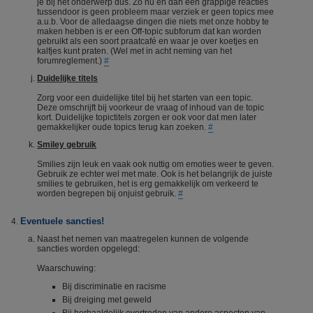
je bij het onderwerp dus. Zo nu en dan een grappige reacties
tussendoor is geen probleem maar verziek er geen topics mee
a.u.b. Voor de alledaagse dingen die niets met onze hobby te
maken hebben is er een Off-topic subforum dat kan worden
gebruikt als een soort praatcafé en waar je over koetjes en
kalfjes kunt praten. (Wel met in acht neming van het
forumreglement.)
#
Duidelijke titels
Zorg voor een duidelijke titel bij het starten van een topic.
Deze omschrijft bij voorkeur de vraag of inhoud van de topic
kort. Duidelijke topictitels zorgen er ook voor dat men later
gemakkelijker oude topics terug kan zoeken.
#
Smiley gebruik
Smilies zijn leuk en vaak ook nuttig om emoties weer te geven.
Gebruik ze echter wel met mate. Ook is het belangrijk de juiste
smilies te gebruiken, het is erg gemakkelijk om verkeerd te
worden begrepen bij onjuist gebruik.
#
Eventuele sancties!
Naast het nemen van maatregelen kunnen de volgende
sancties worden opgelegd:
Waarschuwing:
Bij discriminatie en racisme
Bij dreiging met geweld