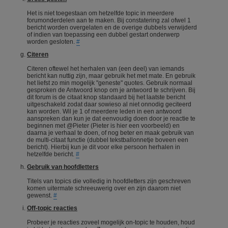
Het is niet toegestaan om hetzelfde topic in meerdere
forumonderdelen aan te maken. Bij constatering zal ofwel 1
bericht worden overgelaten en de overige dubbels verwijderd
of indien van toepassing een dubbel gestart onderwerp
worden gesloten.
#
Citeren
Citeren oftewel het herhalen van (een deel) van iemands
bericht kan nuttig zijn, maar gebruik het met mate. En gebruik
het liefst zo min mogelijk "geneste" quotes. Gebruik normaal
gesproken de Antwoord knop om je antwoord te schrijven. Bij
dit forum is de citaat knop standaard bij het laatste bericht
uitgeschakeld zodat daar sowieso al niet onnodig geciteerd
kan worden. Wil je 1 of meerdere leden in een antwoord
aanspreken dan kun je dat eenvoudig doen door je reactie te
beginnen met @Pieter (Pieter is hier een voorbeeld) en
daarna je verhaal te doen, of nog beter en maak gebruik van
de multi-citaat functie (dubbel tekstballonnetje boveen een
bericht). Hierbij kun je dit voor elke persoon herhalen in
hetzelfde bericht.
#
Gebruik van hoofdletters
Titels van topics die volledig in hoofdletters zijn geschreven
komen uitermate schreeuwerig over en zijn daarom niet
gewenst.
#
Off-topic reacties
Probeer je reacties zoveel mogelijk on-topic te houden, houd