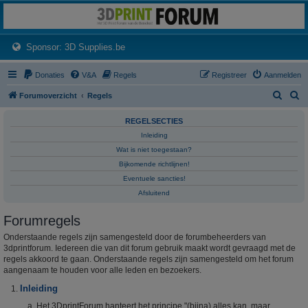
3dprintforum
Het 3D print forum van de Benelux na de sluiting van 3dprintforum.nl
(Opens a new tab)
Sponsor: 3D Supplies.be
Donaties
V&A
Regels
Registreer
Aanmelden
Z
Z
Forumoverzicht
Regels
o
o
REGELSECTIES
e
e
Inleiding
k
k
Wat is niet toegestaan?
Bijkomende richtlijnen!
Eventuele sancties!
Afsluitend
Forumregels
Onderstaande regels zijn samengesteld door de forumbeheerders van
3dprintforum. Iedereen die van dit forum gebruik maakt wordt gevraagd met de
regels akkoord te gaan. Onderstaande regels zijn samengesteld om het forum
aangenaam te houden voor alle leden en bezoekers.
Inleiding
Het 3DprintForum hanteert het principe "(bijna) alles kan, maar