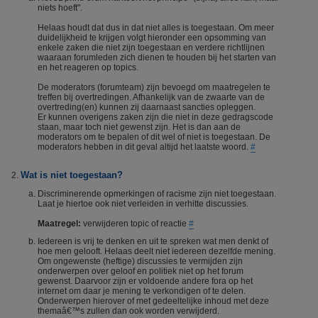
niets hoeft".
Helaas houdt dat dus in dat niet alles is toegestaan. Om meer
duidelijkheid te krijgen volgt hieronder een opsomming van
enkele zaken die niet zijn toegestaan en verdere richtlijnen
waaraan forumleden zich dienen te houden bij het starten van
en het reageren op topics.
De moderators (forumteam) zijn bevoegd om maatregelen te
treffen bij overtredingen. Afhankelijk van de zwaarte van de
overtreding(en) kunnen zij daarnaast sancties opleggen.
Er kunnen overigens zaken zijn die niet in deze gedragscode
staan, maar toch niet gewenst zijn. Het is dan aan de
moderators om te bepalen of dit wel of niet is toegestaan. De
moderators hebben in dit geval altijd het laatste woord.
#
Wat is niet toegestaan?
Discriminerende opmerkingen of racisme zijn niet toegestaan.
Laat je hiertoe ook niet verleiden in verhitte discussies.
Maatregel:
verwijderen topic of reactie
#
Iedereen is vrij te denken en uit te spreken wat men denkt of
hoe men gelooft. Helaas deelt niet iedereen dezelfde mening.
Om ongewenste (heftige) discussies te vermijden zijn
onderwerpen over geloof en politiek niet op het forum
gewenst. Daarvoor zijn er voldoende andere fora op het
internet om daar je mening te verkondigen of te delen.
Onderwerpen hierover of met gedeeltelijke inhoud met deze
themaâ€™s zullen dan ook worden verwijderd.