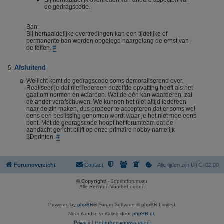
Bij herhaaldelijk overtreden van andere aspecten van
de gedragscode.
Ban:
Bij herhaaldelijke overtredingen kan een tijdelijke of
permanente ban worden opgelegd naargelang de ernst van
de feiten.
#
Afsluitend
Wellicht komt de gedragscode soms demoraliserend over.
Realiseer je dat niet iedereen dezelfde opvatting heeft als het
gaat om normen en waarden. Wat de één kan waarderen, zal
de ander verafschuwen. We kunnen het niet altijd iedereen
naar de zin maken, dus probeer te accepteren dat er soms wel
eens een beslissing genomen wordt waar je het niet mee eens
bent. Met de gedragscode hoopt het forumteam dat de
aandacht gericht blijft op onze primaire hobby namelijk
3Dprinten.
#
Forumoverzicht
Contact
Alle tijden zijn
UTC+02:00
© Copyright
! - 3dprintforum.eu
Alle Rechten Voorbehouden
Powered by
phpBB
® Forum Software © phpBB Limited
Nederlandse vertaling door
phpBB.nl
.
Privacy
|
Gebruikersvoorwaarden