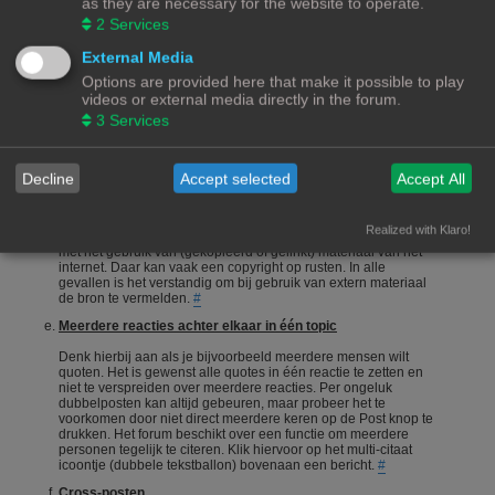
as they are necessary for the website to operate.
onderneemt en niet alleen maar een vraag stelt en gaat zitten
2
Services
afwachten wie je het correcte antwoord geeft.
#
Een vraag stellen
External Media
Options are provided here that make it possible to play
Vragen stellen is 1 van de meeste gebruikte acties op een
videos or external media directly in the forum.
forum. Echter is het bij een hobby als 3Dprinten ook van
belang dat de vragensteller naast het duidelijk formuleren van
3
Services
zijn/haar vraag, ook aangeeft wat hij/zij zelf al heeft gedaan,
heeft opgezocht of heeft geconstateerd. Het wordt erg
gewaardeerd als je zelf meedenkt.
#
Decline
Accept selected
Accept All
Foto's en plaatjes
Foto's en plaatjes verduidelijken vaak het onderwerp. Eigen
Realized with Klaro!
materiaal zal nooit een probleem zijn. Wees echter voorzichtig
met het gebruik van (gekopieerd of gelinkt) materiaal van het
internet. Daar kan vaak een copyright op rusten. In alle
gevallen is het verstandig om bij gebruik van extern materiaal
de bron te vermelden.
#
Meerdere reacties achter elkaar in één topic
Denk hierbij aan als je bijvoorbeeld meerdere mensen wilt
quoten. Het is gewenst alle quotes in één reactie te zetten en
niet te verspreiden over meerdere reacties. Per ongeluk
dubbelposten kan altijd gebeuren, maar probeer het te
voorkomen door niet direct meerdere keren op de Post knop te
drukken. Het forum beschikt over een functie om meerdere
personen tegelijk te citeren. Klik hiervoor op het multi-citaat
icoontje (dubbele tekstballon) bovenaan een bericht.
#
Cross-posten