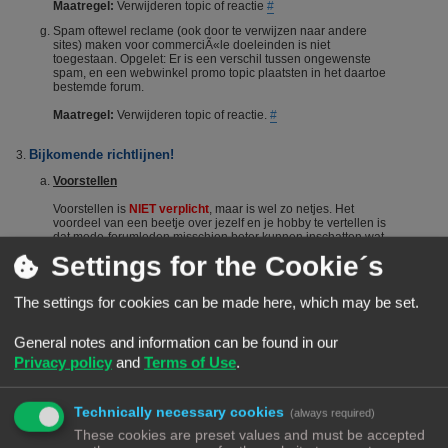
Maatregel:
Verwijderen topic of reactie
#
Spam oftewel reclame (ook door te verwijzen naar andere
sites) maken voor commerciÃ«le doeleinden is niet
toegestaan. Opgelet: Er is een verschil tussen ongewenste
spam, en een webwinkel promo topic plaatsten in het daartoe
bestemde forum.
Maatregel:
Verwijderen topic of reactie.
#
Bijkomende richtlijnen!
Voorstellen
Voorstellen is
NIET verplicht
, maar is wel zo netjes. Het
voordeel van een beetje over jezelf en je hobby te vertellen is
dat mede-forumleden misschien beter kunnen inschatten wat
je kennisniveau is en je dus sneller en beter kunnen helpen.
Settings for the Cookie´s
Het voorstellen wordt dus vanuit het Forumteam wel
gestimuleerd maar niet verplicht. Echter, het is niet toegestaan
om nieuwe leden door opmerkingen of hints aan te manen
The settings for cookies can be made here, which may be set.
zich voor te stellen. Berichten die suggereren dat iemand zich
"moet" voorstellen worden steevast verwijderd. Bij herhaald
overtreden van deze regel kan een (tijdelijke) ban het gevolg
General notes and information can be found in our
zijn.
#
Privacy policy
and
Terms of Use
.
De zoekfunctie
Voordat je een vraag stelt: Het wordt aangeraden om het forum
Technically necessary cookies
(always required)
te raadplegen via de zoekfunctie. Veel vragen zijn al vaker
gesteld op dit forum. De kans is groot dat je via de zoekfunctie
These cookies are preset values and must be accepted
een antwoord vindt. Het laat ook zien dat je zelf ook actie