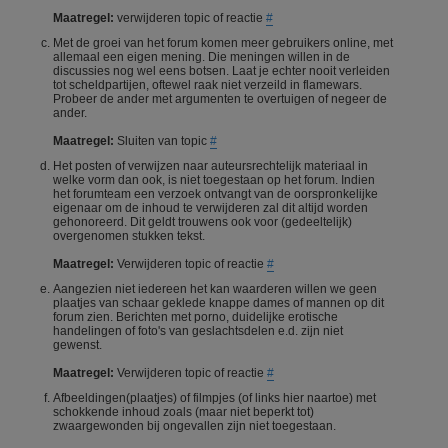
Maatregel:
verwijderen topic of reactie
#
Met de groei van het forum komen meer gebruikers online, met
allemaal een eigen mening. Die meningen willen in de
discussies nog wel eens botsen. Laat je echter nooit verleiden
tot scheldpartijen, oftewel raak niet verzeild in flamewars.
Probeer de ander met argumenten te overtuigen of negeer de
ander.
Maatregel:
Sluiten van topic
#
Het posten of verwijzen naar auteursrechtelijk materiaal in
welke vorm dan ook, is niet toegestaan op het forum. Indien
het forumteam een verzoek ontvangt van de oorspronkelijke
eigenaar om de inhoud te verwijderen zal dit altijd worden
gehonoreerd. Dit geldt trouwens ook voor (gedeeltelijk)
overgenomen stukken tekst.
Maatregel:
Verwijderen topic of reactie
#
Aangezien niet iedereen het kan waarderen willen we geen
plaatjes van schaar geklede knappe dames of mannen op dit
forum zien. Berichten met porno, duidelijke erotische
handelingen of foto's van geslachtsdelen e.d. zijn niet
gewenst.
Maatregel:
Verwijderen topic of reactie
#
Afbeeldingen(plaatjes) of filmpjes (of links hier naartoe) met
schokkende inhoud zoals (maar niet beperkt tot)
zwaargewonden bij ongevallen zijn niet toegestaan.