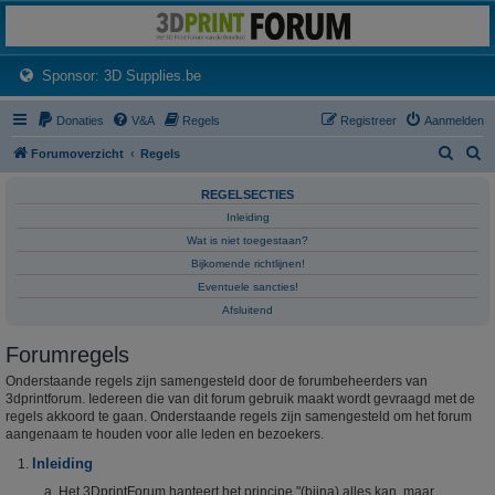
3dprintforum
Het 3D print forum van de Benelux na de sluiting van 3dprintforum.nl
(Opens a new tab)
Sponsor: 3D Supplies.be
Donaties
V&A
Regels
Registreer
Aanmelden
Z
Z
Forumoverzicht
Regels
o
o
REGELSECTIES
e
e
Inleiding
k
k
Wat is niet toegestaan?
Bijkomende richtlijnen!
Eventuele sancties!
Afsluitend
Forumregels
Onderstaande regels zijn samengesteld door de forumbeheerders van
3dprintforum. Iedereen die van dit forum gebruik maakt wordt gevraagd met de
regels akkoord te gaan. Onderstaande regels zijn samengesteld om het forum
aangenaam te houden voor alle leden en bezoekers.
Inleiding
Het 3DprintForum hanteert het principe "(bijna) alles kan, maar