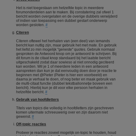
Het is niet toegestaan om hetzelfde topic in meerdere
forumonderdelen aan te maken. Bij constatering zal ofwel 1
bericht worden overgelaten en de overige dubbels verwijderd
of indien van toepassing een dubbel gestart onderwerp
worden gesloten.
#
Citeren
Citeren oftewel het herhalen van (een deel) van iemands
bericht kan nuttig zijn, maar gebruik het met mate. En gebruik
het liefst zo min mogelijk "geneste" quotes. Gebruik normaal
gesproken de Antwoord knop om je antwoord te schrijven. Bij
dit forum is de citaat knop standaard bij het laatste bericht
uitgeschakeld zodat daar sowieso al niet onnodig geciteerd
kan worden. Wil je 1 of meerdere leden in een antwoord
aanspreken dan kun je dat eenvoudig doen door je reactie te
beginnen met @Pieter (Pieter is hier een voorbeeld) en
daarna je verhaal te doen, of nog beter en maak gebruik van
de multi-citaat functie (dubbel tekstballonnetje boveen een
bericht). Hierbij kun je dit voor elke persoon herhalen in
hetzelfde bericht.
#
Gebruik van hoofdletters
Titels van topics die volledig in hoofdletters zijn geschreven
komen uitermate schreeuwerig over en zijn daarom niet
gewenst.
#
Off-topic reacties
Probeer je reacties zoveel mogelijk on-topic te houden, houd