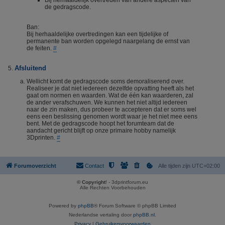
Bij herhaaldelijk overtreden van andere aspecten van
de gedragscode.
Ban:
Bij herhaaldelijke overtredingen kan een tijdelijke of
permanente ban worden opgelegd naargelang de ernst van
de feiten.
#
Afsluitend
Wellicht komt de gedragscode soms demoraliserend over.
Realiseer je dat niet iedereen dezelfde opvatting heeft als het
gaat om normen en waarden. Wat de één kan waarderen, zal
de ander verafschuwen. We kunnen het niet altijd iedereen
naar de zin maken, dus probeer te accepteren dat er soms wel
eens een beslissing genomen wordt waar je het niet mee eens
bent. Met de gedragscode hoopt het forumteam dat de
aandacht gericht blijft op onze primaire hobby namelijk
3Dprinten.
#
Forumoverzicht
Contact
Alle tijden zijn
UTC+02:00
© Copyright
! - 3dprintforum.eu
Alle Rechten Voorbehouden
Powered by
phpBB
® Forum Software © phpBB Limited
Nederlandse vertaling door
phpBB.nl
.
Privacy
|
Gebruikersvoorwaarden