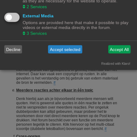
as they are necessary for the website to operate.
onderneemt en niet alleen maar een vraag stelt en gaat zitten
2
Services
afwachten wie je het correcte antwoord geeft.
#
Een vraag stellen
External Media
Options are provided here that make it possible to play
Vragen stellen is 1 van de meeste gebruikte acties op een
videos or external media directly in the forum.
forum. Echter is het bij een hobby als 3Dprinten ook van
belang dat de vragensteller naast het duidelijk formuleren van
3
Services
zijn/haar vraag, ook aangeeft wat hij/zij zelf al heeft gedaan,
heeft opgezocht of heeft geconstateerd. Het wordt erg
gewaardeerd als je zelf meedenkt.
#
Decline
Accept selected
Accept All
Foto's en plaatjes
Foto's en plaatjes verduidelijken vaak het onderwerp. Eigen
Realized with Klaro!
materiaal zal nooit een probleem zijn. Wees echter voorzichtig
met het gebruik van (gekopieerd of gelinkt) materiaal van het
internet. Daar kan vaak een copyright op rusten. In alle
gevallen is het verstandig om bij gebruik van extern materiaal
de bron te vermelden.
#
Meerdere reacties achter elkaar in één topic
Denk hierbij aan als je bijvoorbeeld meerdere mensen wilt
quoten. Het is gewenst alle quotes in één reactie te zetten en
niet te verspreiden over meerdere reacties. Per ongeluk
dubbelposten kan altijd gebeuren, maar probeer het te
voorkomen door niet direct meerdere keren op de Post knop te
drukken. Het forum beschikt over een functie om meerdere
personen tegelijk te citeren. Klik hiervoor op het multi-citaat
icoontje (dubbele tekstballon) bovenaan een bericht.
#
Cross-posten