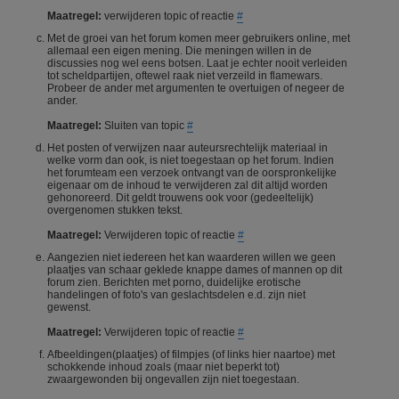
Maatregel:
verwijderen topic of reactie
#
Met de groei van het forum komen meer gebruikers online, met
allemaal een eigen mening. Die meningen willen in de
discussies nog wel eens botsen. Laat je echter nooit verleiden
tot scheldpartijen, oftewel raak niet verzeild in flamewars.
Probeer de ander met argumenten te overtuigen of negeer de
ander.
Maatregel:
Sluiten van topic
#
Het posten of verwijzen naar auteursrechtelijk materiaal in
welke vorm dan ook, is niet toegestaan op het forum. Indien
het forumteam een verzoek ontvangt van de oorspronkelijke
eigenaar om de inhoud te verwijderen zal dit altijd worden
gehonoreerd. Dit geldt trouwens ook voor (gedeeltelijk)
overgenomen stukken tekst.
Maatregel:
Verwijderen topic of reactie
#
Aangezien niet iedereen het kan waarderen willen we geen
plaatjes van schaar geklede knappe dames of mannen op dit
forum zien. Berichten met porno, duidelijke erotische
handelingen of foto's van geslachtsdelen e.d. zijn niet
gewenst.
Maatregel:
Verwijderen topic of reactie
#
Afbeeldingen(plaatjes) of filmpjes (of links hier naartoe) met
schokkende inhoud zoals (maar niet beperkt tot)
zwaargewonden bij ongevallen zijn niet toegestaan.