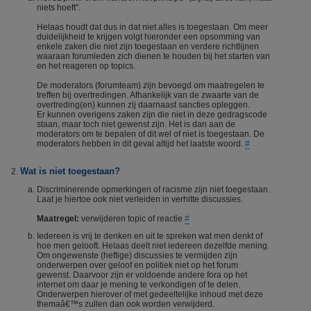
niets hoeft".
Helaas houdt dat dus in dat niet alles is toegestaan. Om meer
duidelijkheid te krijgen volgt hieronder een opsomming van
enkele zaken die niet zijn toegestaan en verdere richtlijnen
waaraan forumleden zich dienen te houden bij het starten van
en het reageren op topics.
De moderators (forumteam) zijn bevoegd om maatregelen te
treffen bij overtredingen. Afhankelijk van de zwaarte van de
overtreding(en) kunnen zij daarnaast sancties opleggen.
Er kunnen overigens zaken zijn die niet in deze gedragscode
staan, maar toch niet gewenst zijn. Het is dan aan de
moderators om te bepalen of dit wel of niet is toegestaan. De
moderators hebben in dit geval altijd het laatste woord.
#
Wat is niet toegestaan?
Discriminerende opmerkingen of racisme zijn niet toegestaan.
Laat je hiertoe ook niet verleiden in verhitte discussies.
Maatregel:
verwijderen topic of reactie
#
Iedereen is vrij te denken en uit te spreken wat men denkt of
hoe men gelooft. Helaas deelt niet iedereen dezelfde mening.
Om ongewenste (heftige) discussies te vermijden zijn
onderwerpen over geloof en politiek niet op het forum
gewenst. Daarvoor zijn er voldoende andere fora op het
internet om daar je mening te verkondigen of te delen.
Onderwerpen hierover of met gedeeltelijke inhoud met deze
themaâ€™s zullen dan ook worden verwijderd.