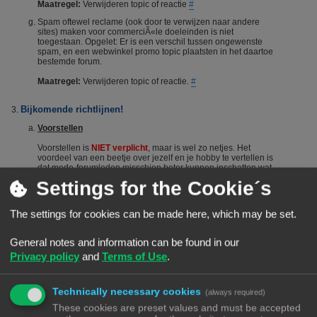
Maatregel:
Verwijderen topic of reactie
#
Spam oftewel reclame (ook door te verwijzen naar andere
sites) maken voor commerciÃ«le doeleinden is niet
toegestaan. Opgelet: Er is een verschil tussen ongewenste
spam, en een webwinkel promo topic plaatsten in het daartoe
bestemde forum.
Maatregel:
Verwijderen topic of reactie.
#
Bijkomende richtlijnen!
Voorstellen
Voorstellen is
NIET verplicht
, maar is wel zo netjes. Het
voordeel van een beetje over jezelf en je hobby te vertellen is
dat mede-forumleden misschien beter kunnen inschatten wat
je kennisniveau is en je dus sneller en beter kunnen helpen.
Settings for the Cookie´s
Het voorstellen wordt dus vanuit het Forumteam wel
gestimuleerd maar niet verplicht. Echter, het is niet toegestaan
om nieuwe leden door opmerkingen of hints aan te manen
The settings for cookies can be made here, which may be set.
zich voor te stellen. Berichten die suggereren dat iemand zich
"moet" voorstellen worden steevast verwijderd. Bij herhaald
overtreden van deze regel kan een (tijdelijke) ban het gevolg
General notes and information can be found in our
zijn.
#
Privacy policy
and
Terms of Use
.
De zoekfunctie
Voordat je een vraag stelt: Het wordt aangeraden om het forum
Technically necessary cookies
(always required)
te raadplegen via de zoekfunctie. Veel vragen zijn al vaker
gesteld op dit forum. De kans is groot dat je via de zoekfunctie
These cookies are preset values and must be accepted
een antwoord vindt. Het laat ook zien dat je zelf ook actie