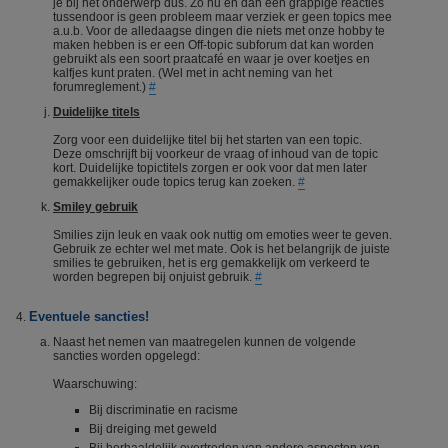
je bij het onderwerp dus. Zo nu en dan een grappige reacties
tussendoor is geen probleem maar verziek er geen topics mee
a.u.b. Voor de alledaagse dingen die niets met onze hobby te
maken hebben is er een Off-topic subforum dat kan worden
gebruikt als een soort praatcafé en waar je over koetjes en
kalfjes kunt praten. (Wel met in acht neming van het
forumreglement.)
#
Duidelijke titels
Zorg voor een duidelijke titel bij het starten van een topic.
Deze omschrijft bij voorkeur de vraag of inhoud van de topic
kort. Duidelijke topictitels zorgen er ook voor dat men later
gemakkelijker oude topics terug kan zoeken.
#
Smiley gebruik
Smilies zijn leuk en vaak ook nuttig om emoties weer te geven.
Gebruik ze echter wel met mate. Ook is het belangrijk de juiste
smilies te gebruiken, het is erg gemakkelijk om verkeerd te
worden begrepen bij onjuist gebruik.
#
Eventuele sancties!
Naast het nemen van maatregelen kunnen de volgende
sancties worden opgelegd:
Waarschuwing:
Bij discriminatie en racisme
Bij dreiging met geweld