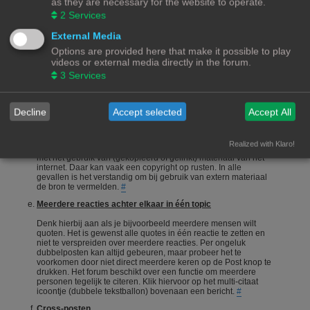
as they are necessary for the website to operate.
onderneemt en niet alleen maar een vraag stelt en gaat zitten
2
Services
afwachten wie je het correcte antwoord geeft.
#
Een vraag stellen
External Media
Options are provided here that make it possible to play
Vragen stellen is 1 van de meeste gebruikte acties op een
videos or external media directly in the forum.
forum. Echter is het bij een hobby als 3Dprinten ook van
belang dat de vragensteller naast het duidelijk formuleren van
3
Services
zijn/haar vraag, ook aangeeft wat hij/zij zelf al heeft gedaan,
heeft opgezocht of heeft geconstateerd. Het wordt erg
gewaardeerd als je zelf meedenkt.
#
Decline
Accept selected
Accept All
Foto's en plaatjes
Foto's en plaatjes verduidelijken vaak het onderwerp. Eigen
Realized with Klaro!
materiaal zal nooit een probleem zijn. Wees echter voorzichtig
met het gebruik van (gekopieerd of gelinkt) materiaal van het
internet. Daar kan vaak een copyright op rusten. In alle
gevallen is het verstandig om bij gebruik van extern materiaal
de bron te vermelden.
#
Meerdere reacties achter elkaar in één topic
Denk hierbij aan als je bijvoorbeeld meerdere mensen wilt
quoten. Het is gewenst alle quotes in één reactie te zetten en
niet te verspreiden over meerdere reacties. Per ongeluk
dubbelposten kan altijd gebeuren, maar probeer het te
voorkomen door niet direct meerdere keren op de Post knop te
drukken. Het forum beschikt over een functie om meerdere
personen tegelijk te citeren. Klik hiervoor op het multi-citaat
icoontje (dubbele tekstballon) bovenaan een bericht.
#
Cross-posten