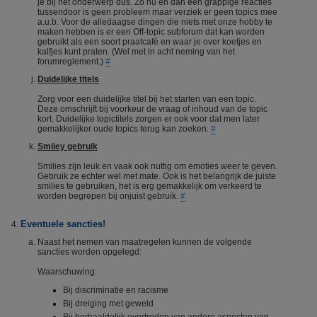
je bij het onderwerp dus. Zo nu en dan een grappige reacties
tussendoor is geen probleem maar verziek er geen topics mee
a.u.b. Voor de alledaagse dingen die niets met onze hobby te
maken hebben is er een Off-topic subforum dat kan worden
gebruikt als een soort praatcafé en waar je over koetjes en
kalfjes kunt praten. (Wel met in acht neming van het
forumreglement.)
#
Duidelijke titels
Zorg voor een duidelijke titel bij het starten van een topic.
Deze omschrijft bij voorkeur de vraag of inhoud van de topic
kort. Duidelijke topictitels zorgen er ook voor dat men later
gemakkelijker oude topics terug kan zoeken.
#
Smiley gebruik
Smilies zijn leuk en vaak ook nuttig om emoties weer te geven.
Gebruik ze echter wel met mate. Ook is het belangrijk de juiste
smilies te gebruiken, het is erg gemakkelijk om verkeerd te
worden begrepen bij onjuist gebruik.
#
Eventuele sancties!
Naast het nemen van maatregelen kunnen de volgende
sancties worden opgelegd:
Waarschuwing:
Bij discriminatie en racisme
Bij dreiging met geweld