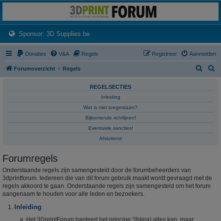
3dprintforum
Het 3D print forum van de Benelux na de sluiting van 3dprintforum.nl
(Opens a new tab)
Sponsor: 3D Supplies.be
Donaties
V&A
Regels
Registreer
Aanmelden
Z
Z
Forumoverzicht
Regels
o
o
REGELSECTIES
e
e
Inleiding
k
k
Wat is niet toegestaan?
Bijkomende richtlijnen!
Eventuele sancties!
Afsluitend
Forumregels
Onderstaande regels zijn samengesteld door de forumbeheerders van
3dprintforum. Iedereen die van dit forum gebruik maakt wordt gevraagd met de
regels akkoord te gaan. Onderstaande regels zijn samengesteld om het forum
aangenaam te houden voor alle leden en bezoekers.
Inleiding
Het 3DprintForum hanteert het principe "(bijna) alles kan, maar