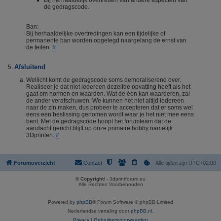
Bij herhaaldelijk overtreden van andere aspecten van
de gedragscode.
Ban:
Bij herhaaldelijke overtredingen kan een tijdelijke of
permanente ban worden opgelegd naargelang de ernst van
de feiten.
#
Afsluitend
Wellicht komt de gedragscode soms demoraliserend over.
Realiseer je dat niet iedereen dezelfde opvatting heeft als het
gaat om normen en waarden. Wat de één kan waarderen, zal
de ander verafschuwen. We kunnen het niet altijd iedereen
naar de zin maken, dus probeer te accepteren dat er soms wel
eens een beslissing genomen wordt waar je het niet mee eens
bent. Met de gedragscode hoopt het forumteam dat de
aandacht gericht blijft op onze primaire hobby namelijk
3Dprinten.
#
Forumoverzicht
Contact
Alle tijden zijn
UTC+02:00
© Copyright
! - 3dprintforum.eu
Alle Rechten Voorbehouden
Powered by
phpBB
® Forum Software © phpBB Limited
Nederlandse vertaling door
phpBB.nl
.
Privacy
|
Gebruikersvoorwaarden