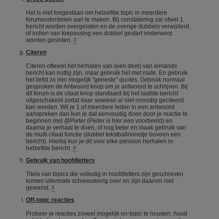
Het is niet toegestaan om hetzelfde topic in meerdere
forumonderdelen aan te maken. Bij constatering zal ofwel 1
bericht worden overgelaten en de overige dubbels verwijderd
of indien van toepassing een dubbel gestart onderwerp
worden gesloten.
#
Citeren
Citeren oftewel het herhalen van (een deel) van iemands
bericht kan nuttig zijn, maar gebruik het met mate. En gebruik
het liefst zo min mogelijk "geneste" quotes. Gebruik normaal
gesproken de Antwoord knop om je antwoord te schrijven. Bij
dit forum is de citaat knop standaard bij het laatste bericht
uitgeschakeld zodat daar sowieso al niet onnodig geciteerd
kan worden. Wil je 1 of meerdere leden in een antwoord
aanspreken dan kun je dat eenvoudig doen door je reactie te
beginnen met @Pieter (Pieter is hier een voorbeeld) en
daarna je verhaal te doen, of nog beter en maak gebruik van
de multi-citaat functie (dubbel tekstballonnetje boveen een
bericht). Hierbij kun je dit voor elke persoon herhalen in
hetzelfde bericht.
#
Gebruik van hoofdletters
Titels van topics die volledig in hoofdletters zijn geschreven
komen uitermate schreeuwerig over en zijn daarom niet
gewenst.
#
Off-topic reacties
Probeer je reacties zoveel mogelijk on-topic te houden, houd