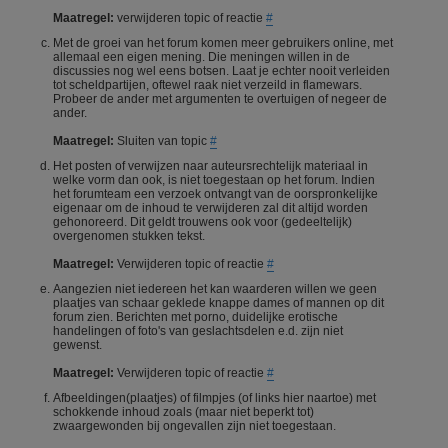
Maatregel:
verwijderen topic of reactie
#
Met de groei van het forum komen meer gebruikers online, met
allemaal een eigen mening. Die meningen willen in de
discussies nog wel eens botsen. Laat je echter nooit verleiden
tot scheldpartijen, oftewel raak niet verzeild in flamewars.
Probeer de ander met argumenten te overtuigen of negeer de
ander.
Maatregel:
Sluiten van topic
#
Het posten of verwijzen naar auteursrechtelijk materiaal in
welke vorm dan ook, is niet toegestaan op het forum. Indien
het forumteam een verzoek ontvangt van de oorspronkelijke
eigenaar om de inhoud te verwijderen zal dit altijd worden
gehonoreerd. Dit geldt trouwens ook voor (gedeeltelijk)
overgenomen stukken tekst.
Maatregel:
Verwijderen topic of reactie
#
Aangezien niet iedereen het kan waarderen willen we geen
plaatjes van schaar geklede knappe dames of mannen op dit
forum zien. Berichten met porno, duidelijke erotische
handelingen of foto's van geslachtsdelen e.d. zijn niet
gewenst.
Maatregel:
Verwijderen topic of reactie
#
Afbeeldingen(plaatjes) of filmpjes (of links hier naartoe) met
schokkende inhoud zoals (maar niet beperkt tot)
zwaargewonden bij ongevallen zijn niet toegestaan.