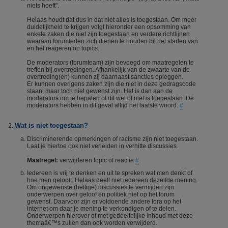
niets hoeft".
Helaas houdt dat dus in dat niet alles is toegestaan. Om meer
duidelijkheid te krijgen volgt hieronder een opsomming van
enkele zaken die niet zijn toegestaan en verdere richtlijnen
waaraan forumleden zich dienen te houden bij het starten van
en het reageren op topics.
De moderators (forumteam) zijn bevoegd om maatregelen te
treffen bij overtredingen. Afhankelijk van de zwaarte van de
overtreding(en) kunnen zij daarnaast sancties opleggen.
Er kunnen overigens zaken zijn die niet in deze gedragscode
staan, maar toch niet gewenst zijn. Het is dan aan de
moderators om te bepalen of dit wel of niet is toegestaan. De
moderators hebben in dit geval altijd het laatste woord.
#
Wat is niet toegestaan?
Discriminerende opmerkingen of racisme zijn niet toegestaan.
Laat je hiertoe ook niet verleiden in verhitte discussies.
Maatregel:
verwijderen topic of reactie
#
Iedereen is vrij te denken en uit te spreken wat men denkt of
hoe men gelooft. Helaas deelt niet iedereen dezelfde mening.
Om ongewenste (heftige) discussies te vermijden zijn
onderwerpen over geloof en politiek niet op het forum
gewenst. Daarvoor zijn er voldoende andere fora op het
internet om daar je mening te verkondigen of te delen.
Onderwerpen hierover of met gedeeltelijke inhoud met deze
themaâ€™s zullen dan ook worden verwijderd.