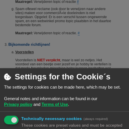
Maatregel:
Verwijderen topic of reactie
#
Spam oftewel reclame (ook door te verwijzen naar andere
sites) maken voor commerciÃ«le doeleinden is niet
toegestaan. Opgelet: Er is een verschil tussen ongewenste
spam, en een webwinkel promo topic plaatsten in het daartoe
bestemde forum.
Maatregel:
Verwijderen topic of reactie.
#
Bijkomende richtlijnen!
Voorstellen
Voorstellen is
NIET verplicht
, maar is wel zo netjes. Het
voordeel van een beetje over jezelf en je hobby te vertellen is
dat mede-forumleden misschien beter kunnen inschatten wat
je kennisniveau is en je dus sneller en beter kunnen helpen.
Settings for the Cookie´s
Het voorstellen wordt dus vanuit het Forumteam wel
gestimuleerd maar niet verplicht. Echter, het is niet toegestaan
om nieuwe leden door opmerkingen of hints aan te manen
The settings for cookies can be made here, which may be set.
zich voor te stellen. Berichten die suggereren dat iemand zich
"moet" voorstellen worden steevast verwijderd. Bij herhaald
overtreden van deze regel kan een (tijdelijke) ban het gevolg
General notes and information can be found in our
zijn.
#
Privacy policy
and
Terms of Use
.
De zoekfunctie
Voordat je een vraag stelt: Het wordt aangeraden om het forum
Technically necessary cookies
(always required)
te raadplegen via de zoekfunctie. Veel vragen zijn al vaker
gesteld op dit forum. De kans is groot dat je via de zoekfunctie
These cookies are preset values and must be accepted
een antwoord vindt. Het laat ook zien dat je zelf ook actie