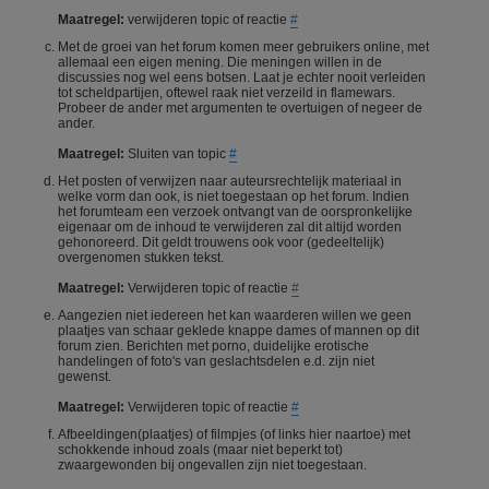
Maatregel:
verwijderen topic of reactie
#
Met de groei van het forum komen meer gebruikers online, met
allemaal een eigen mening. Die meningen willen in de
discussies nog wel eens botsen. Laat je echter nooit verleiden
tot scheldpartijen, oftewel raak niet verzeild in flamewars.
Probeer de ander met argumenten te overtuigen of negeer de
ander.
Maatregel:
Sluiten van topic
#
Het posten of verwijzen naar auteursrechtelijk materiaal in
welke vorm dan ook, is niet toegestaan op het forum. Indien
het forumteam een verzoek ontvangt van de oorspronkelijke
eigenaar om de inhoud te verwijderen zal dit altijd worden
gehonoreerd. Dit geldt trouwens ook voor (gedeeltelijk)
overgenomen stukken tekst.
Maatregel:
Verwijderen topic of reactie
#
Aangezien niet iedereen het kan waarderen willen we geen
plaatjes van schaar geklede knappe dames of mannen op dit
forum zien. Berichten met porno, duidelijke erotische
handelingen of foto's van geslachtsdelen e.d. zijn niet
gewenst.
Maatregel:
Verwijderen topic of reactie
#
Afbeeldingen(plaatjes) of filmpjes (of links hier naartoe) met
schokkende inhoud zoals (maar niet beperkt tot)
zwaargewonden bij ongevallen zijn niet toegestaan.