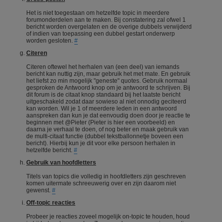
Het is niet toegestaan om hetzelfde topic in meerdere
forumonderdelen aan te maken. Bij constatering zal ofwel 1
bericht worden overgelaten en de overige dubbels verwijderd
of indien van toepassing een dubbel gestart onderwerp
worden gesloten.
#
Citeren
Citeren oftewel het herhalen van (een deel) van iemands
bericht kan nuttig zijn, maar gebruik het met mate. En gebruik
het liefst zo min mogelijk "geneste" quotes. Gebruik normaal
gesproken de Antwoord knop om je antwoord te schrijven. Bij
dit forum is de citaat knop standaard bij het laatste bericht
uitgeschakeld zodat daar sowieso al niet onnodig geciteerd
kan worden. Wil je 1 of meerdere leden in een antwoord
aanspreken dan kun je dat eenvoudig doen door je reactie te
beginnen met @Pieter (Pieter is hier een voorbeeld) en
daarna je verhaal te doen, of nog beter en maak gebruik van
de multi-citaat functie (dubbel tekstballonnetje boveen een
bericht). Hierbij kun je dit voor elke persoon herhalen in
hetzelfde bericht.
#
Gebruik van hoofdletters
Titels van topics die volledig in hoofdletters zijn geschreven
komen uitermate schreeuwerig over en zijn daarom niet
gewenst.
#
Off-topic reacties
Probeer je reacties zoveel mogelijk on-topic te houden, houd