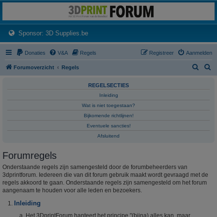
3dprintforum
Het 3D print forum van de Benelux na de sluiting van 3dprintforum.nl
(Opens a new tab)
Sponsor: 3D Supplies.be
Donaties
V&A
Regels
Registreer
Aanmelden
Z
Z
Forumoverzicht
Regels
o
o
REGELSECTIES
e
e
Inleiding
k
k
Wat is niet toegestaan?
Bijkomende richtlijnen!
Eventuele sancties!
Afsluitend
Forumregels
Onderstaande regels zijn samengesteld door de forumbeheerders van
3dprintforum. Iedereen die van dit forum gebruik maakt wordt gevraagd met de
regels akkoord te gaan. Onderstaande regels zijn samengesteld om het forum
aangenaam te houden voor alle leden en bezoekers.
Inleiding
Het 3DprintForum hanteert het principe "(bijna) alles kan, maar