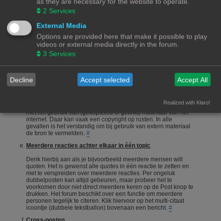
as they are necessary for the website to operate.
onderneemt en niet alleen maar een vraag stelt en gaat zitten
2
Services
afwachten wie je het correcte antwoord geeft.
#
Een vraag stellen
External Media
Options are provided here that make it possible to play
Vragen stellen is 1 van de meeste gebruikte acties op een
videos or external media directly in the forum.
forum. Echter is het bij een hobby als 3Dprinten ook van
belang dat de vragensteller naast het duidelijk formuleren van
3
Services
zijn/haar vraag, ook aangeeft wat hij/zij zelf al heeft gedaan,
heeft opgezocht of heeft geconstateerd. Het wordt erg
gewaardeerd als je zelf meedenkt.
#
Decline
Accept selected
Accept All
Foto's en plaatjes
Foto's en plaatjes verduidelijken vaak het onderwerp. Eigen
Realized with Klaro!
materiaal zal nooit een probleem zijn. Wees echter voorzichtig
met het gebruik van (gekopieerd of gelinkt) materiaal van het
internet. Daar kan vaak een copyright op rusten. In alle
gevallen is het verstandig om bij gebruik van extern materiaal
de bron te vermelden.
#
Meerdere reacties achter elkaar in één topic
Denk hierbij aan als je bijvoorbeeld meerdere mensen wilt
quoten. Het is gewenst alle quotes in één reactie te zetten en
niet te verspreiden over meerdere reacties. Per ongeluk
dubbelposten kan altijd gebeuren, maar probeer het te
voorkomen door niet direct meerdere keren op de Post knop te
drukken. Het forum beschikt over een functie om meerdere
personen tegelijk te citeren. Klik hiervoor op het multi-citaat
icoontje (dubbele tekstballon) bovenaan een bericht.
#
Cross-posten