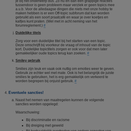
je bij het onderwerp dus. Zo nu en dan een grappige reacties
tussendoor is geen probleem maar verziek er geen topics mee
a.u.b. Voor de alledaagse dingen die niets met onze hobby te
maken hebben is er een Off-topic subforum dat kan worden
gebruikt als een soort praatcafé en waar je over koetjes en
kalfjes kunt praten. (Wel met in acht neming van het
forumreglement.)
#
Duidelijke titels
Zorg voor een duidelijke titel bij het starten van een topic.
Deze omschrijft bij voorkeur de vraag of inhoud van de topic
kort. Duidelijke topictitels zorgen er ook voor dat men later
gemakkelijker oude topics terug kan zoeken.
#
Smiley gebruik
Smilies zijn leuk en vaak ook nuttig om emoties weer te geven.
Gebruik ze echter wel met mate. Ook is het belangrijk de juiste
smilies te gebruiken, het is erg gemakkelijk om verkeerd te
worden begrepen bij onjuist gebruik.
#
Eventuele sancties!
Naast het nemen van maatregelen kunnen de volgende
sancties worden opgelegd:
Waarschuwing:
Bij discriminatie en racisme
Bij dreiging met geweld