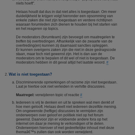
niets hoeft".
Helaas houdt dat dus in dat niet alles is toegestaan. Om meer
duidelijkheid te krijgen volgt hieronder een opsomming van
enkele zaken die niet zijn toegestaan en verdere richtlijnen
waaraan forumleden zich dienen te houden bij het starten van
en het reageren op topics.
De moderators (forumteam) zijn bevoegd om maatregelen te
treffen bij overtredingen. Afhankelijk van de zwaarte van de
overtreding(en) kunnen zij daarnaast sancties opleggen.
Er kunnen overigens zaken zijn die niet in deze gedragscode
staan, maar toch niet gewenst zijn. Het is dan aan de
moderators om te bepalen of dit wel of niet is toegestaan. De
moderators hebben in dit geval altijd het laatste woord.
#
Wat is niet toegestaan?
Discriminerende opmerkingen of racisme zijn niet toegestaan.
Laat je hiertoe ook niet verleiden in verhitte discussies.
Maatregel:
verwijderen topic of reactie
#
Iedereen is vrij te denken en uit te spreken wat men denkt of
hoe men gelooft. Helaas deelt niet iedereen dezelfde mening.
Om ongewenste (heftige) discussies te vermijden zijn
onderwerpen over geloof en politiek niet op het forum
gewenst. Daarvoor zijn er voldoende andere fora op het
internet om daar je mening te verkondigen of te delen.
Onderwerpen hierover of met gedeeltelijke inhoud met deze
themaâ€™s zullen dan ook worden verwijderd.