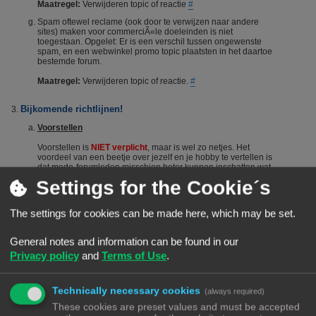
Maatregel:
Verwijderen topic of reactie
#
Spam oftewel reclame (ook door te verwijzen naar andere
sites) maken voor commerciÃ«le doeleinden is niet
toegestaan. Opgelet: Er is een verschil tussen ongewenste
spam, en een webwinkel promo topic plaatsten in het daartoe
bestemde forum.
Maatregel:
Verwijderen topic of reactie.
#
Bijkomende richtlijnen!
Voorstellen
Voorstellen is
NIET verplicht
, maar is wel zo netjes. Het
voordeel van een beetje over jezelf en je hobby te vertellen is
dat mede-forumleden misschien beter kunnen inschatten wat
je kennisniveau is en je dus sneller en beter kunnen helpen.
Settings for the Cookie´s
Het voorstellen wordt dus vanuit het Forumteam wel
gestimuleerd maar niet verplicht. Echter, het is niet toegestaan
om nieuwe leden door opmerkingen of hints aan te manen
The settings for cookies can be made here, which may be set.
zich voor te stellen. Berichten die suggereren dat iemand zich
"moet" voorstellen worden steevast verwijderd. Bij herhaald
overtreden van deze regel kan een (tijdelijke) ban het gevolg
General notes and information can be found in our
zijn.
#
Privacy policy
and
Terms of Use
.
De zoekfunctie
Voordat je een vraag stelt: Het wordt aangeraden om het forum
Technically necessary cookies
(always required)
te raadplegen via de zoekfunctie. Veel vragen zijn al vaker
gesteld op dit forum. De kans is groot dat je via de zoekfunctie
These cookies are preset values and must be accepted
een antwoord vindt. Het laat ook zien dat je zelf ook actie