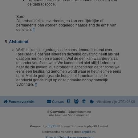
Bij herhaaldelijk overtreden van andere aspecten van
de gedragscode.
Ban:
Bij herhaaldelijke overtredingen kan een tijdelijke of
permanente ban worden opgelegd naargelang de ernst van
de feiten.
#
Afsluitend
Wellicht komt de gedragscode soms demoraliserend over.
Realiseer je dat niet iedereen dezelfde opvatting heeft als het
gaat om normen en waarden. Wat de één kan waarderen, zal
de ander verafschuwen. We kunnen het niet altijd iedereen
naar de zin maken, dus probeer te accepteren dat er soms wel
eens een beslissing genomen wordt waar je het niet mee eens
bent. Met de gedragscode hoopt het forumteam dat de
aandacht gericht blijft op onze primaire hobby namelijk
3Dprinten.
#
Forumoverzicht
Contact
Alle tijden zijn
UTC+02:00
© Copyright
! - 3dprintforum.eu
Alle Rechten Voorbehouden
Powered by
phpBB
® Forum Software © phpBB Limited
Nederlandse vertaling door
phpBB.nl
.
Privacy
|
Gebruikersvoorwaarden