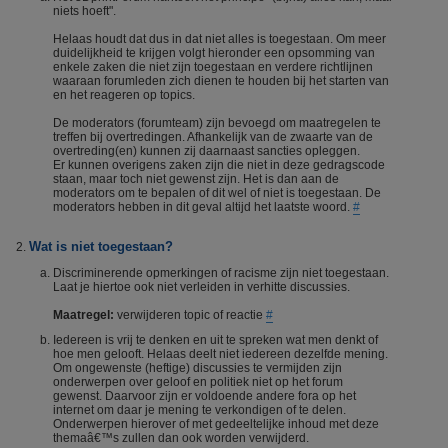
niets hoeft".
Helaas houdt dat dus in dat niet alles is toegestaan. Om meer
duidelijkheid te krijgen volgt hieronder een opsomming van
enkele zaken die niet zijn toegestaan en verdere richtlijnen
waaraan forumleden zich dienen te houden bij het starten van
en het reageren op topics.
De moderators (forumteam) zijn bevoegd om maatregelen te
treffen bij overtredingen. Afhankelijk van de zwaarte van de
overtreding(en) kunnen zij daarnaast sancties opleggen.
Er kunnen overigens zaken zijn die niet in deze gedragscode
staan, maar toch niet gewenst zijn. Het is dan aan de
moderators om te bepalen of dit wel of niet is toegestaan. De
moderators hebben in dit geval altijd het laatste woord.
#
Wat is niet toegestaan?
Discriminerende opmerkingen of racisme zijn niet toegestaan.
Laat je hiertoe ook niet verleiden in verhitte discussies.
Maatregel:
verwijderen topic of reactie
#
Iedereen is vrij te denken en uit te spreken wat men denkt of
hoe men gelooft. Helaas deelt niet iedereen dezelfde mening.
Om ongewenste (heftige) discussies te vermijden zijn
onderwerpen over geloof en politiek niet op het forum
gewenst. Daarvoor zijn er voldoende andere fora op het
internet om daar je mening te verkondigen of te delen.
Onderwerpen hierover of met gedeeltelijke inhoud met deze
themaâ€™s zullen dan ook worden verwijderd.