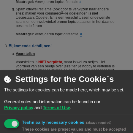
Maatregel:
Verwijderen topic of reactie
#
Spam oftewel reclame (ook door te verwijzen naar andere
sites) maken voor commerciÃ«le doeleinden is niet
toegestaan. Opgelet: Er is een verschil tussen ongewenste
spam, en een webwinkel promo topic plaatsten in het daartoe
bestemde forum.
Maatregel:
Verwijderen topic of reactie.
#
Bijkomende richtlijnen!
Voorstellen
Voorstellen is
NIET verplicht
, maar is wel zo netjes. Het
voordeel van een beetje over jezelf en je hobby te vertellen is
dat mede-forumleden misschien beter kunnen inschatten wat
je kennisniveau is en je dus sneller en beter kunnen helpen.
Settings for the Cookie´s
Het voorstellen wordt dus vanuit het Forumteam wel
gestimuleerd maar niet verplicht. Echter, het is niet toegestaan
om nieuwe leden door opmerkingen of hints aan te manen
The settings for cookies can be made here, which may be set.
zich voor te stellen. Berichten die suggereren dat iemand zich
"moet" voorstellen worden steevast verwijderd. Bij herhaald
overtreden van deze regel kan een (tijdelijke) ban het gevolg
General notes and information can be found in our
zijn.
#
Privacy policy
and
Terms of Use
.
De zoekfunctie
Voordat je een vraag stelt: Het wordt aangeraden om het forum
Technically necessary cookies
(always required)
te raadplegen via de zoekfunctie. Veel vragen zijn al vaker
gesteld op dit forum. De kans is groot dat je via de zoekfunctie
These cookies are preset values and must be accepted
een antwoord vindt. Het laat ook zien dat je zelf ook actie