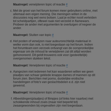
Maatregel:
verwijderen topic of reactie
#
Met de groei van het forum komen meer gebruikers online, met
allemaal een eigen mening. Die meningen willen in de
discussies nog wel eens botsen. Laat je echter nooit verleiden
tot scheldpartijen, oftewel raak niet verzeild in flamewars.
Probeer de ander met argumenten te overtuigen of negeer de
ander.
Maatregel:
Sluiten van topic
#
Het posten of verwijzen naar auteursrechtelijk materiaal in
welke vorm dan ook, is niet toegestaan op het forum. Indien
het forumteam een verzoek ontvangt van de oorspronkelijke
eigenaar om de inhoud te verwijderen zal dit altijd worden
gehonoreerd. Dit geldt trouwens ook voor (gedeeltelijk)
overgenomen stukken tekst.
Maatregel:
Verwijderen topic of reactie
#
Aangezien niet iedereen het kan waarderen willen we geen
plaatjes van schaar geklede knappe dames of mannen op dit
forum zien. Berichten met porno, duidelijke erotische
handelingen of foto's van geslachtsdelen e.d. zijn niet
gewenst.
Maatregel:
Verwijderen topic of reactie
#
Afbeeldingen(plaatjes) of filmpjes (of links hier naartoe) met
schokkende inhoud zoals (maar niet beperkt tot)
zwaargewonden bij ongevallen zijn niet toegestaan.