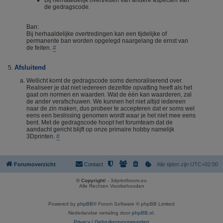
Bij herhaaldelijk overtreden van andere aspecten van
de gedragscode.
Ban:
Bij herhaaldelijke overtredingen kan een tijdelijke of
permanente ban worden opgelegd naargelang de ernst van
de feiten.
#
Afsluitend
Wellicht komt de gedragscode soms demoraliserend over.
Realiseer je dat niet iedereen dezelfde opvatting heeft als het
gaat om normen en waarden. Wat de één kan waarderen, zal
de ander verafschuwen. We kunnen het niet altijd iedereen
naar de zin maken, dus probeer te accepteren dat er soms wel
eens een beslissing genomen wordt waar je het niet mee eens
bent. Met de gedragscode hoopt het forumteam dat de
aandacht gericht blijft op onze primaire hobby namelijk
3Dprinten.
#
Forumoverzicht
Contact
Alle tijden zijn
UTC+02:00
© Copyright
! - 3dprintforum.eu
Alle Rechten Voorbehouden
Powered by
phpBB
® Forum Software © phpBB Limited
Nederlandse vertaling door
phpBB.nl
.
Privacy
|
Gebruikersvoorwaarden