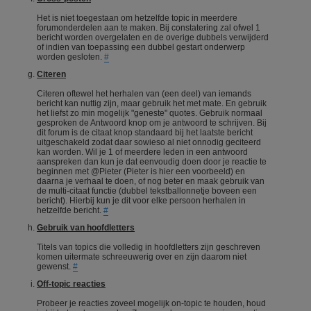
Het is niet toegestaan om hetzelfde topic in meerdere
forumonderdelen aan te maken. Bij constatering zal ofwel 1
bericht worden overgelaten en de overige dubbels verwijderd
of indien van toepassing een dubbel gestart onderwerp
worden gesloten.
#
Citeren
Citeren oftewel het herhalen van (een deel) van iemands
bericht kan nuttig zijn, maar gebruik het met mate. En gebruik
het liefst zo min mogelijk "geneste" quotes. Gebruik normaal
gesproken de Antwoord knop om je antwoord te schrijven. Bij
dit forum is de citaat knop standaard bij het laatste bericht
uitgeschakeld zodat daar sowieso al niet onnodig geciteerd
kan worden. Wil je 1 of meerdere leden in een antwoord
aanspreken dan kun je dat eenvoudig doen door je reactie te
beginnen met @Pieter (Pieter is hier een voorbeeld) en
daarna je verhaal te doen, of nog beter en maak gebruik van
de multi-citaat functie (dubbel tekstballonnetje boveen een
bericht). Hierbij kun je dit voor elke persoon herhalen in
hetzelfde bericht.
#
Gebruik van hoofdletters
Titels van topics die volledig in hoofdletters zijn geschreven
komen uitermate schreeuwerig over en zijn daarom niet
gewenst.
#
Off-topic reacties
Probeer je reacties zoveel mogelijk on-topic te houden, houd