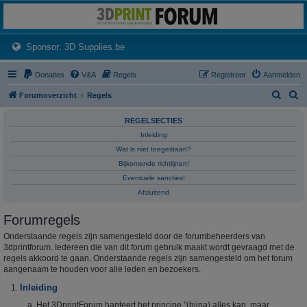
3dprintforum
Het 3D print forum van de Benelux na de sluiting van 3dprintforum.nl
(Opens a new tab)
Sponsor: 3D Supplies.be
Donaties
V&A
Regels
Registreer
Aanmelden
Z
Z
Forumoverzicht
Regels
o
o
REGELSECTIES
e
e
Inleiding
k
k
Wat is niet toegestaan?
Bijkomende richtlijnen!
Eventuele sancties!
Afsluitend
Forumregels
Onderstaande regels zijn samengesteld door de forumbeheerders van
3dprintforum. Iedereen die van dit forum gebruik maakt wordt gevraagd met de
regels akkoord te gaan. Onderstaande regels zijn samengesteld om het forum
aangenaam te houden voor alle leden en bezoekers.
Inleiding
Het 3DprintForum hanteert het principe "(bijna) alles kan, maar