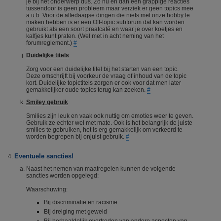
je bij het onderwerp dus. Zo nu en dan een grappige reacties
tussendoor is geen probleem maar verziek er geen topics mee
a.u.b. Voor de alledaagse dingen die niets met onze hobby te
maken hebben is er een Off-topic subforum dat kan worden
gebruikt als een soort praatcafé en waar je over koetjes en
kalfjes kunt praten. (Wel met in acht neming van het
forumreglement.)
#
Duidelijke titels
Zorg voor een duidelijke titel bij het starten van een topic.
Deze omschrijft bij voorkeur de vraag of inhoud van de topic
kort. Duidelijke topictitels zorgen er ook voor dat men later
gemakkelijker oude topics terug kan zoeken.
#
Smiley gebruik
Smilies zijn leuk en vaak ook nuttig om emoties weer te geven.
Gebruik ze echter wel met mate. Ook is het belangrijk de juiste
smilies te gebruiken, het is erg gemakkelijk om verkeerd te
worden begrepen bij onjuist gebruik.
#
Eventuele sancties!
Naast het nemen van maatregelen kunnen de volgende
sancties worden opgelegd:
Waarschuwing:
Bij discriminatie en racisme
Bij dreiging met geweld