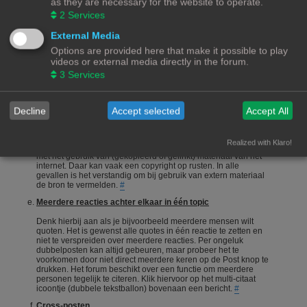
as they are necessary for the website to operate.
onderneemt en niet alleen maar een vraag stelt en gaat zitten
2
Services
afwachten wie je het correcte antwoord geeft.
#
Een vraag stellen
External Media
Options are provided here that make it possible to play
Vragen stellen is 1 van de meeste gebruikte acties op een
videos or external media directly in the forum.
forum. Echter is het bij een hobby als 3Dprinten ook van
belang dat de vragensteller naast het duidelijk formuleren van
3
Services
zijn/haar vraag, ook aangeeft wat hij/zij zelf al heeft gedaan,
heeft opgezocht of heeft geconstateerd. Het wordt erg
gewaardeerd als je zelf meedenkt.
#
Decline
Accept selected
Accept All
Foto's en plaatjes
Foto's en plaatjes verduidelijken vaak het onderwerp. Eigen
Realized with Klaro!
materiaal zal nooit een probleem zijn. Wees echter voorzichtig
met het gebruik van (gekopieerd of gelinkt) materiaal van het
internet. Daar kan vaak een copyright op rusten. In alle
gevallen is het verstandig om bij gebruik van extern materiaal
de bron te vermelden.
#
Meerdere reacties achter elkaar in één topic
Denk hierbij aan als je bijvoorbeeld meerdere mensen wilt
quoten. Het is gewenst alle quotes in één reactie te zetten en
niet te verspreiden over meerdere reacties. Per ongeluk
dubbelposten kan altijd gebeuren, maar probeer het te
voorkomen door niet direct meerdere keren op de Post knop te
drukken. Het forum beschikt over een functie om meerdere
personen tegelijk te citeren. Klik hiervoor op het multi-citaat
icoontje (dubbele tekstballon) bovenaan een bericht.
#
Cross-posten