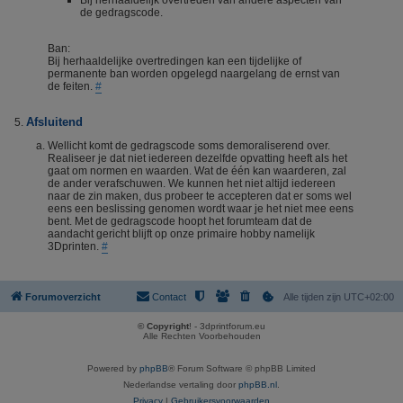
Bij herhaaldelijk overtreden van andere aspecten van
de gedragscode.
Ban:
Bij herhaaldelijke overtredingen kan een tijdelijke of
permanente ban worden opgelegd naargelang de ernst van
de feiten.
#
Afsluitend
Wellicht komt de gedragscode soms demoraliserend over.
Realiseer je dat niet iedereen dezelfde opvatting heeft als het
gaat om normen en waarden. Wat de één kan waarderen, zal
de ander verafschuwen. We kunnen het niet altijd iedereen
naar de zin maken, dus probeer te accepteren dat er soms wel
eens een beslissing genomen wordt waar je het niet mee eens
bent. Met de gedragscode hoopt het forumteam dat de
aandacht gericht blijft op onze primaire hobby namelijk
3Dprinten.
#
Forumoverzicht
Contact
Alle tijden zijn
UTC+02:00
© Copyright
! - 3dprintforum.eu
Alle Rechten Voorbehouden
Powered by
phpBB
® Forum Software © phpBB Limited
Nederlandse vertaling door
phpBB.nl
.
Privacy
|
Gebruikersvoorwaarden