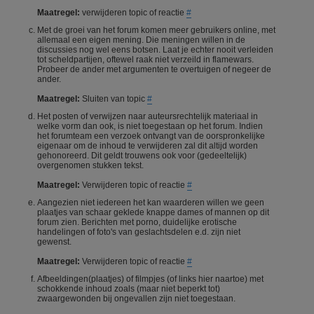
Maatregel:
verwijderen topic of reactie
#
Met de groei van het forum komen meer gebruikers online, met
allemaal een eigen mening. Die meningen willen in de
discussies nog wel eens botsen. Laat je echter nooit verleiden
tot scheldpartijen, oftewel raak niet verzeild in flamewars.
Probeer de ander met argumenten te overtuigen of negeer de
ander.
Maatregel:
Sluiten van topic
#
Het posten of verwijzen naar auteursrechtelijk materiaal in
welke vorm dan ook, is niet toegestaan op het forum. Indien
het forumteam een verzoek ontvangt van de oorspronkelijke
eigenaar om de inhoud te verwijderen zal dit altijd worden
gehonoreerd. Dit geldt trouwens ook voor (gedeeltelijk)
overgenomen stukken tekst.
Maatregel:
Verwijderen topic of reactie
#
Aangezien niet iedereen het kan waarderen willen we geen
plaatjes van schaar geklede knappe dames of mannen op dit
forum zien. Berichten met porno, duidelijke erotische
handelingen of foto's van geslachtsdelen e.d. zijn niet
gewenst.
Maatregel:
Verwijderen topic of reactie
#
Afbeeldingen(plaatjes) of filmpjes (of links hier naartoe) met
schokkende inhoud zoals (maar niet beperkt tot)
zwaargewonden bij ongevallen zijn niet toegestaan.