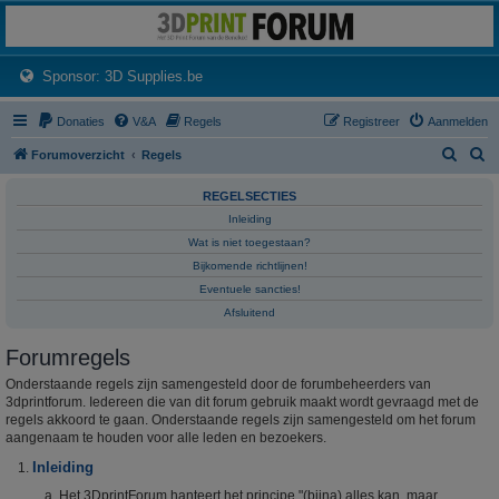
3dprintforum
Het 3D print forum van de Benelux na de sluiting van 3dprintforum.nl
(Opens a new tab)
Sponsor: 3D Supplies.be
Donaties
V&A
Regels
Registreer
Aanmelden
Z
Z
Forumoverzicht
Regels
o
o
REGELSECTIES
e
e
Inleiding
k
k
Wat is niet toegestaan?
Bijkomende richtlijnen!
Eventuele sancties!
Afsluitend
Forumregels
Onderstaande regels zijn samengesteld door de forumbeheerders van
3dprintforum. Iedereen die van dit forum gebruik maakt wordt gevraagd met de
regels akkoord te gaan. Onderstaande regels zijn samengesteld om het forum
aangenaam te houden voor alle leden en bezoekers.
Inleiding
Het 3DprintForum hanteert het principe "(bijna) alles kan, maar