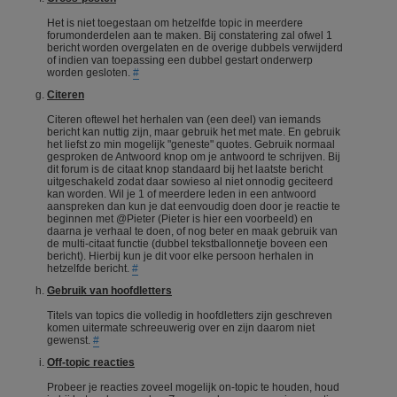
Het is niet toegestaan om hetzelfde topic in meerdere
forumonderdelen aan te maken. Bij constatering zal ofwel 1
bericht worden overgelaten en de overige dubbels verwijderd
of indien van toepassing een dubbel gestart onderwerp
worden gesloten.
#
Citeren
Citeren oftewel het herhalen van (een deel) van iemands
bericht kan nuttig zijn, maar gebruik het met mate. En gebruik
het liefst zo min mogelijk "geneste" quotes. Gebruik normaal
gesproken de Antwoord knop om je antwoord te schrijven. Bij
dit forum is de citaat knop standaard bij het laatste bericht
uitgeschakeld zodat daar sowieso al niet onnodig geciteerd
kan worden. Wil je 1 of meerdere leden in een antwoord
aanspreken dan kun je dat eenvoudig doen door je reactie te
beginnen met @Pieter (Pieter is hier een voorbeeld) en
daarna je verhaal te doen, of nog beter en maak gebruik van
de multi-citaat functie (dubbel tekstballonnetje boveen een
bericht). Hierbij kun je dit voor elke persoon herhalen in
hetzelfde bericht.
#
Gebruik van hoofdletters
Titels van topics die volledig in hoofdletters zijn geschreven
komen uitermate schreeuwerig over en zijn daarom niet
gewenst.
#
Off-topic reacties
Probeer je reacties zoveel mogelijk on-topic te houden, houd