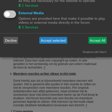
as they are necessary for the website to operate.
onderneemt en niet alleen maar een vraag stelt en gaat zitten
2
Services
afwachten wie je het correcte antwoord geeft.
#
Een vraag stellen
External Media
Options are provided here that make it possible to play
Vragen stellen is 1 van de meeste gebruikte acties op een
videos or external media directly in the forum.
forum. Echter is het bij een hobby als 3Dprinten ook van
belang dat de vragensteller naast het duidelijk formuleren van
3
Services
zijn/haar vraag, ook aangeeft wat hij/zij zelf al heeft gedaan,
heeft opgezocht of heeft geconstateerd. Het wordt erg
gewaardeerd als je zelf meedenkt.
#
Decline
Accept selected
Accept All
Foto's en plaatjes
Foto's en plaatjes verduidelijken vaak het onderwerp. Eigen
Realized with Klaro!
materiaal zal nooit een probleem zijn. Wees echter voorzichtig
met het gebruik van (gekopieerd of gelinkt) materiaal van het
internet. Daar kan vaak een copyright op rusten. In alle
gevallen is het verstandig om bij gebruik van extern materiaal
de bron te vermelden.
#
Meerdere reacties achter elkaar in één topic
Denk hierbij aan als je bijvoorbeeld meerdere mensen wilt
quoten. Het is gewenst alle quotes in één reactie te zetten en
niet te verspreiden over meerdere reacties. Per ongeluk
dubbelposten kan altijd gebeuren, maar probeer het te
voorkomen door niet direct meerdere keren op de Post knop te
drukken. Het forum beschikt over een functie om meerdere
personen tegelijk te citeren. Klik hiervoor op het multi-citaat
icoontje (dubbele tekstballon) bovenaan een bericht.
#
Cross-posten