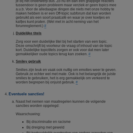
je bij het onderwerp dus. Zo nu en dan een grappige reacties
tussendoor is geen probleem maar verziek er geen topics mee
a.u.b. Voor de alledaagse dingen die niets met onze hobby te
maken hebben is er een Off-topic subforum dat kan worden
gebruikt als een soort praatcafé en waar je over koetjes en
kalfjes kunt praten. (Wel met in acht neming van het
forumreglement.)
#
Duidelijke titels
Zorg voor een duidelijke titel bij het starten van een topic.
Deze omschrijft bij voorkeur de vraag of inhoud van de topic
kort. Duidelijke topictitels zorgen er ook voor dat men later
gemakkelijker oude topics terug kan zoeken.
#
Smiley gebruik
Smilies zijn leuk en vaak ook nuttig om emoties weer te geven.
Gebruik ze echter wel met mate. Ook is het belangrijk de juiste
smilies te gebruiken, het is erg gemakkelijk om verkeerd te
worden begrepen bij onjuist gebruik.
#
Eventuele sancties!
Naast het nemen van maatregelen kunnen de volgende
sancties worden opgelegd:
Waarschuwing:
Bij discriminatie en racisme
Bij dreiging met geweld