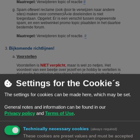
Maatregel:
Verwijderen topic of reactie
#
Spam oftewel reclame (ook door te verwijzen naar andere
sites) maken voor commerciÃ«le doeleinden is niet
toegestaan. Opgelet: Er is een verschil tussen ongewenste
spam, en een webwinkel promo topic plaatsten in het daartoe
bestemde forum.
Maatregel:
Verwijderen topic of reactie.
#
Bijkomende richtlijnen!
Voorstellen
Voorstellen is
NIET verplicht
, maar is wel zo netjes. Het
voordeel van een beetje over jezelf en je hobby te vertellen is
dat mede-forumleden misschien beter kunnen inschatten wat
je kennisniveau is en je dus sneller en beter kunnen helpen.
Settings for the Cookie´s
Het voorstellen wordt dus vanuit het Forumteam wel
gestimuleerd maar niet verplicht. Echter, het is niet toegestaan
om nieuwe leden door opmerkingen of hints aan te manen
The settings for cookies can be made here, which may be set.
zich voor te stellen. Berichten die suggereren dat iemand zich
"moet" voorstellen worden steevast verwijderd. Bij herhaald
overtreden van deze regel kan een (tijdelijke) ban het gevolg
General notes and information can be found in our
zijn.
#
Privacy policy
and
Terms of Use
.
De zoekfunctie
Voordat je een vraag stelt: Het wordt aangeraden om het forum
Technically necessary cookies
(always required)
te raadplegen via de zoekfunctie. Veel vragen zijn al vaker
gesteld op dit forum. De kans is groot dat je via de zoekfunctie
These cookies are preset values and must be accepted
een antwoord vindt. Het laat ook zien dat je zelf ook actie