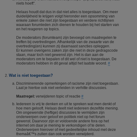
niets hoeft".
Helaas houdt dat dus in dat niet alles is toegestaan. Om meer
duidelijkheid te krijgen volgt hieronder een opsomming van
enkele zaken die niet zijn toegestaan en verdere richtlijnen
waaraan forumleden zich dienen te houden bij het starten van
en het reageren op topics.
De moderators (forumteam) zijn bevoegd om maatregelen te
treffen bij overtredingen. Afhankelijk van de zwaarte van de
overtreding(en) kunnen zij daarnaast sancties opleggen.
Er kunnen overigens zaken zijn die niet in deze gedragscode
staan, maar toch niet gewenst zijn. Het is dan aan de
moderators om te bepalen of dit wel of niet is toegestaan. De
moderators hebben in dit geval altijd het laatste woord.
#
Wat is niet toegestaan?
Discriminerende opmerkingen of racisme zijn niet toegestaan.
Laat je hiertoe ook niet verleiden in verhitte discussies.
Maatregel:
verwijderen topic of reactie
#
Iedereen is vrij te denken en uit te spreken wat men denkt of
hoe men gelooft. Helaas deelt niet iedereen dezelfde mening.
Om ongewenste (heftige) discussies te vermijden zijn
onderwerpen over geloof en politiek niet op het forum
gewenst. Daarvoor zijn er voldoende andere fora op het
internet om daar je mening te verkondigen of te delen.
Onderwerpen hierover of met gedeeltelijke inhoud met deze
themaâ€™s zullen dan ook worden verwijderd.