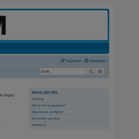
Registreer
Aanmelden
Zoek
Uitgebreid zoeken
REGELSECTIES
de regels
Inleiding
Wat is niet toegestaan?
Bijkomende richtlijnen!
Eventuele sancties!
e
Afsluitend