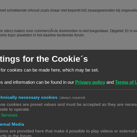
oe) met schokkende inhoud zoals (maar niet beperkt tot) zwaargewonden bij ongevall
e sites) maken voor commerciÃ«le doeleinden is niet toegestaan. Opgelet: Er is e
mo topic plaatsten in het daartoe bestemde forum.
tings for the Cookie´s
 for cookies can be made here, which may be set.
t voordeel van een beetje over jezelf en je hobby te vertellen is dat mede-forumlede
s en je dus sneller en beter kunnen helpen. Het voorstellen wordt dus vanuit het
, het is niet toegestaan om nieuwe leden door opmerkingen of hints aan te manen
s and information can be found in our
Privacy policy
and
Terms of 
nd zich "moet" voorstellen worden steevast verwijderd. Bij herhaald overtreden van
hnically necessary cookies
(always required)
se cookies are preset values and must be accepted as they are necess
forum te raadplegen via de zoekfunctie. Veel vragen zijn al vaker gesteld op dit
site to operate.
twoord vindt. Het laat ook zien dat je zelf ook actie onderneemt en niet alleen maar
ecte antwoord geeft.
#
Services
ernal Media
en forum. Echter is het bij een hobby als 3Dprinten ook van belang dat de
ions are provided here that make it possible to play videos or external
 vraag, ook aangeeft wat hij/zij zelf al heeft gedaan, heeft opgezocht of heeft
ectly in the forum.