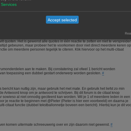
meedenkt.
#
Services
igen materiaal zal nooit een probleem zijn. Wees echter voorzichtig met het gebruik
Accept selected
aar kan vaak een copyright op rusten. In alle gevallen is het verstandig om bij gebr
Real
t quoten. Het is gewenst alle quotes in één reactie te zetten en niet te verspreide
ltijd gebeuren, maar probeer het te voorkomen door niet direct meerdere keren op
ctie om meerdere personen tegelijk te citeren. Klik hiervoor op het multi-citaat
orumonderdelen aan te maken. Bij constatering zal ofwel 1 bericht worden
n van toepassing een dubbel gestart onderwerp worden gesloten.
#
bericht kan nuttig zijn, maar gebruik het met mate. En gebruik het liefst zo min
 Antwoord knop om je antwoord te schrijven. Bij dit forum is de citaat knop
ar sowieso al niet onnodig geciteerd kan worden. Wil je 1 of meerdere leden in een
 je reactie te beginnen met @Pieter (Pieter is hier een voorbeeld) en daarna je
i-citaat functie (dubbel tekstballonnetje boveen een bericht). Hierbij kun je dit vo
chreven komen uitermate schreeuwerig over en zijn daarom niet gewenst.
#