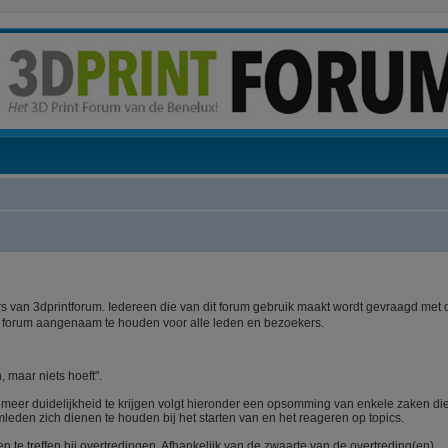
 van 3dprintforum. Iedereen die van dit forum gebruik maakt wordt gevraagd met 
t forum aangenaam te houden voor alle leden en bezoekers.
, maar niets hoeft".
m meer duidelijkheid te krijgen volgt hieronder een opsomming van enkele zaken di
mleden zich dienen te houden bij het starten van en het reageren op topics.
te treffen bij overtredingen. Afhankelijk van de zwaarte van de overtreding(en)