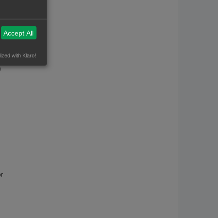
Accept All
uik
ized with Klaro!
n
or