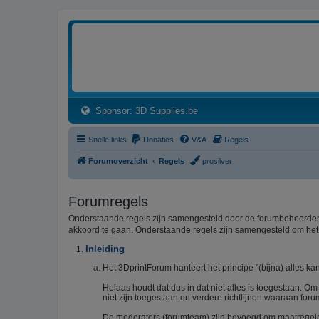
3dprintforum
Het 3D print forum van de Benelux na de sluiting van 3dprintforum.nl
(Opens a new tab)
Sponsor: 3D Supplies.be
Snelle links
Donaties
V&A
Regels
Forumoverzicht
Regels
prosilver
Forumregels
Onderstaande regels zijn samengesteld door de forumbeheerders
akkoord te gaan. Onderstaande regels zijn samengesteld om he
Inleiding
Het 3DprintForum hanteert het principe "(bijna) alles kan
Helaas houdt dat dus in dat niet alles is toegestaan. O
niet zijn toegestaan en verdere richtlijnen waaraan foru
De moderators (forumteam) zijn bevoegd om maatregelen 