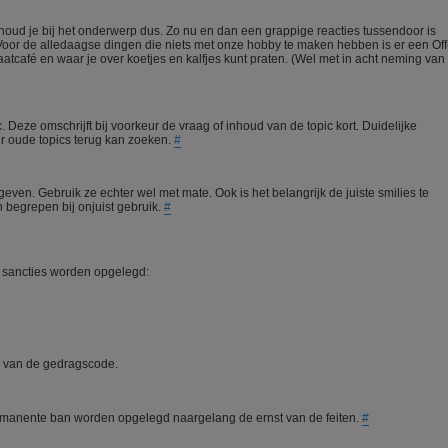
 houd je bij het onderwerp dus. Zo nu en dan een grappige reacties tussendoor is
Voor de alledaagse dingen die niets met onze hobby te maken hebben is er een Off
atcafé en waar je over koetjes en kalfjes kunt praten. (Wel met in acht neming van
ic. Deze omschrijft bij voorkeur de vraag of inhoud van de topic kort. Duidelijke
ker oude topics terug kan zoeken.
#
geven. Gebruik ze echter wel met mate. Ook is het belangrijk de juiste smilies te
 begrepen bij onjuist gebruik.
#
sancties worden opgelegd:
n van de gedragscode.
 permanente ban worden opgelegd naargelang de ernst van de feiten.
#