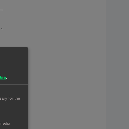
en
en
n
Use
.
ary for the
 media