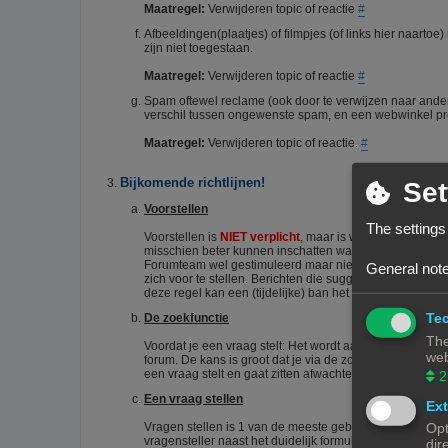
Maatregel:
Verwijderen topic of reactie
#
Afbeeldingen(plaatjes) of filmpjes (of links hier naart
zijn niet toegestaan.
Maatregel:
Verwijderen topic of reactie
#
Spam oftewel reclame (ook door te verwijzen naar ander
verschil tussen ongewenste spam, en een webwinkel pro
Maatregel:
Verwijderen topic of reactie.
#
Bijkomende richtlijnen!
Set
Voorstellen
The settings
Voorstellen is
NIET verplicht
, maar is wel zo netjes. He
misschien beter kunnen inschatten wat je kennisniveau i
Forumteam wel gestimuleerd maar niet verplicht. Echter
General note
zich voor te stellen. Berichten die suggereren dat iema
deze regel kan een (tijdelijke) ban het gevolg zijn.
#
Tec
De zoekfunctie
The
Voordat je een vraag stelt: Het wordt aangeraden om het 
web
forum. De kans is groot dat je via de zoekfunctie een an
een vraag stelt en gaat zitten afwachten wie je het corr
2
Een vraag stellen
Ext
Vragen stellen is 1 van de meeste gebruikte acties op e
Opt
vragensteller naast het duidelijk formuleren van zijn/haar
dir