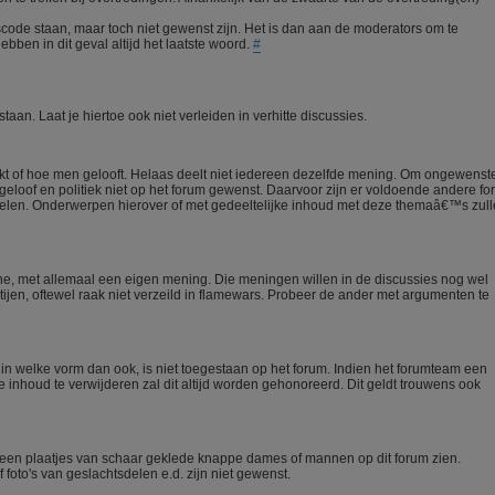
scode staan, maar toch niet gewenst zijn. Het is dan aan de moderators om te
ebben in dit geval altijd het laatste woord.
#
aan. Laat je hiertoe ook niet verleiden in verhitte discussies.
enkt of hoe men gelooft. Helaas deelt niet iedereen dezelfde mening. Om ongewenst
geloof en politiek niet op het forum gewenst. Daarvoor zijn er voldoende andere fo
 delen. Onderwerpen hierover of met gedeeltelijke inhoud met deze themaâ€™s zul
ne, met allemaal een eigen mening. Die meningen willen in de discussies nog wel
rtijen, oftewel raak niet verzeild in flamewars. Probeer de ander met argumenten te
l in welke vorm dan ook, is niet toegestaan op het forum. Indien het forumteam een
inhoud te verwijderen zal dit altijd worden gehonoreerd. Dit geldt trouwens ook
een plaatjes van schaar geklede knappe dames of mannen op dit forum zien.
 foto's van geslachtsdelen e.d. zijn niet gewenst.