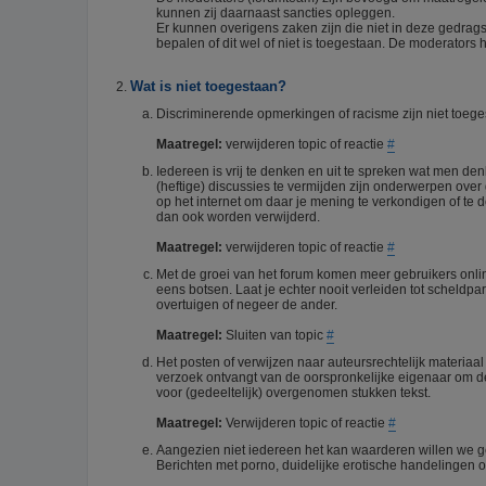
kunnen zij daarnaast sancties opleggen.
Er kunnen overigens zaken zijn die niet in deze gedrag
bepalen of dit wel of niet is toegestaan. De moderators h
Wat is niet toegestaan?
Discriminerende opmerkingen of racisme zijn niet toegest
Maatregel:
verwijderen topic of reactie
#
Iedereen is vrij te denken en uit te spreken wat men d
(heftige) discussies te vermijden zijn onderwerpen over 
op het internet om daar je mening te verkondigen of te
dan ook worden verwijderd.
Maatregel:
verwijderen topic of reactie
#
Met de groei van het forum komen meer gebruikers onli
eens botsen. Laat je echter nooit verleiden tot scheldpa
overtuigen of negeer de ander.
Maatregel:
Sluiten van topic
#
Het posten of verwijzen naar auteursrechtelijk materiaa
verzoek ontvangt van de oorspronkelijke eigenaar om de 
voor (gedeeltelijk) overgenomen stukken tekst.
Maatregel:
Verwijderen topic of reactie
#
Aangezien niet iedereen het kan waarderen willen we g
Berichten met porno, duidelijke erotische handelingen of