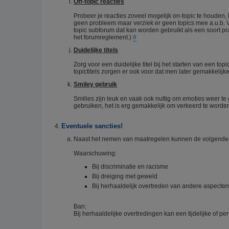
Off-topic reacties
Probeer je reacties zoveel mogelijk on-topic te houden,
geen probleem maar verziek er geen topics mee a.u.b. 
topic subforum dat kan worden gebruikt als een soort pra
het forumreglement.)
#
Duidelijke titels
Zorg voor een duidelijke titel bij het starten van een top
topictitels zorgen er ook voor dat men later gemakkelij
Smiley gebruik
Smilies zijn leuk en vaak ook nuttig om emoties weer te 
gebruiken, het is erg gemakkelijk om verkeerd te worden
Eventuele sancties!
Naast het nemen van maatregelen kunnen de volgende 
Waarschuwing:
Bij discriminatie en racisme
Bij dreiging met geweld
Bij herhaaldelijk overtreden van andere aspecte
Ban:
Bij herhaaldelijke overtredingen kan een tijdelijke of