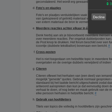
geconstateerd. Het wordt erg gewaardeerd als je zelf 
3
Foto's en plaatjes
Foto's en plaatjes verduidelijken vaak het onderwerp. E
Decline
van (gekopieerd of gelinkt) materiaal van het internet. D
van extern materiaal de bron te vermelden.
#
Meerdere reacties achter elkaar in één topic
Denk hierbij aan als je bijvoorbeeld meerdere mensen wil
over meerdere reacties. Per ongeluk dubbelposten kan a
de Post knop te drukken. Het forum beschikt over een fun
icoontje (dubbele tekstballon) bovenaan een bericht.
#
Cross-posten
Het is niet toegestaan om hetzelfde topic in meerdere f
overgelaten en de overige dubbels verwijderd of indie
Citeren
Citeren oftewel het herhalen van (een deel) van iemands 
mogelijk "geneste" quotes. Gebruik normaal gesproken de
standaard bij het laatste bericht uitgeschakeld zodat da
antwoord aanspreken dan kun je dat eenvoudig doen door
verhaal te doen, of nog beter en maak gebruik van de mult
elke persoon herhalen in hetzelfde bericht.
#
Gebruik van hoofdletters
Titels van topics die volledig in hoofdletters zijn ges