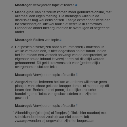
Maatregel:
verwijderen topic of reactie
#
Met de groei van het forum komen meer gebruikers online, met
allemaal een eigen mening. Die meningen willen in de
discussies nog wel eens botsen. Laat je echter nooit verleiden
tot scheldpartijen, oftewel raak niet verzeild in flamewars.
Probeer de ander met argumenten te overtuigen of negeer de
ander.
Maatregel:
Sluiten van topic
#
Het posten of verwijzen naar auteursrechtelijk materiaal in
welke vorm dan ook, is niet toegestaan op het forum. Indien
het forumteam een verzoek ontvangt van de oorspronkelijke
eigenaar om de inhoud te verwijderen zal dit altijd worden
gehonoreerd. Dit geldt trouwens ook voor (gedeeltelijk)
overgenomen stukken tekst.
Maatregel:
Verwijderen topic of reactie
#
Aangezien niet iedereen het kan waarderen willen we geen
plaatjes van schaar geklede knappe dames of mannen op dit
forum zien. Berichten met porno, duidelijke erotische
handelingen of foto's van geslachtsdelen e.d. zijn niet
gewenst.
Maatregel:
Verwijderen topic of reactie
#
Afbeeldingen(plaatjes) of filmpjes (of links hier naartoe) met
schokkende inhoud zoals (maar niet beperkt tot)
zwaargewonden bij ongevallen zijn niet toegestaan.