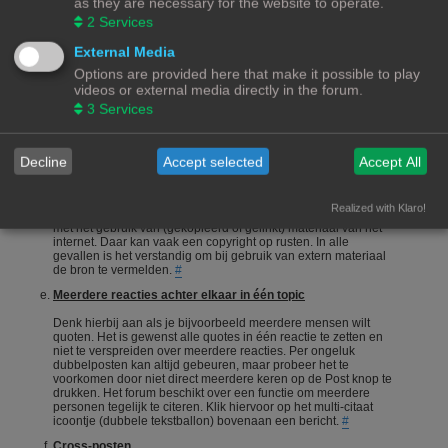
as they are necessary for the website to operate.
onderneemt en niet alleen maar een vraag stelt en gaat zitten
2
Services
afwachten wie je het correcte antwoord geeft.
#
Een vraag stellen
External Media
Options are provided here that make it possible to play
Vragen stellen is 1 van de meeste gebruikte acties op een
videos or external media directly in the forum.
forum. Echter is het bij een hobby als 3Dprinten ook van
belang dat de vragensteller naast het duidelijk formuleren van
3
Services
zijn/haar vraag, ook aangeeft wat hij/zij zelf al heeft gedaan,
heeft opgezocht of heeft geconstateerd. Het wordt erg
gewaardeerd als je zelf meedenkt.
#
Decline
Accept selected
Accept All
Foto's en plaatjes
Foto's en plaatjes verduidelijken vaak het onderwerp. Eigen
Realized with Klaro!
materiaal zal nooit een probleem zijn. Wees echter voorzichtig
met het gebruik van (gekopieerd of gelinkt) materiaal van het
internet. Daar kan vaak een copyright op rusten. In alle
gevallen is het verstandig om bij gebruik van extern materiaal
de bron te vermelden.
#
Meerdere reacties achter elkaar in één topic
Denk hierbij aan als je bijvoorbeeld meerdere mensen wilt
quoten. Het is gewenst alle quotes in één reactie te zetten en
niet te verspreiden over meerdere reacties. Per ongeluk
dubbelposten kan altijd gebeuren, maar probeer het te
voorkomen door niet direct meerdere keren op de Post knop te
drukken. Het forum beschikt over een functie om meerdere
personen tegelijk te citeren. Klik hiervoor op het multi-citaat
icoontje (dubbele tekstballon) bovenaan een bericht.
#
Cross-posten