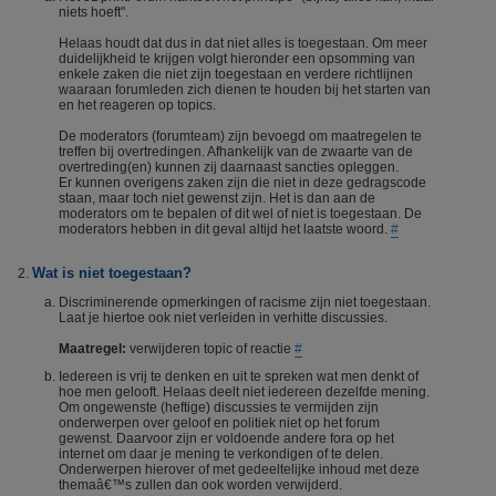
niets hoeft".
Helaas houdt dat dus in dat niet alles is toegestaan. Om meer
duidelijkheid te krijgen volgt hieronder een opsomming van
enkele zaken die niet zijn toegestaan en verdere richtlijnen
waaraan forumleden zich dienen te houden bij het starten van
en het reageren op topics.
De moderators (forumteam) zijn bevoegd om maatregelen te
treffen bij overtredingen. Afhankelijk van de zwaarte van de
overtreding(en) kunnen zij daarnaast sancties opleggen.
Er kunnen overigens zaken zijn die niet in deze gedragscode
staan, maar toch niet gewenst zijn. Het is dan aan de
moderators om te bepalen of dit wel of niet is toegestaan. De
moderators hebben in dit geval altijd het laatste woord.
#
Wat is niet toegestaan?
Discriminerende opmerkingen of racisme zijn niet toegestaan.
Laat je hiertoe ook niet verleiden in verhitte discussies.
Maatregel:
verwijderen topic of reactie
#
Iedereen is vrij te denken en uit te spreken wat men denkt of
hoe men gelooft. Helaas deelt niet iedereen dezelfde mening.
Om ongewenste (heftige) discussies te vermijden zijn
onderwerpen over geloof en politiek niet op het forum
gewenst. Daarvoor zijn er voldoende andere fora op het
internet om daar je mening te verkondigen of te delen.
Onderwerpen hierover of met gedeeltelijke inhoud met deze
themaâ€™s zullen dan ook worden verwijderd.