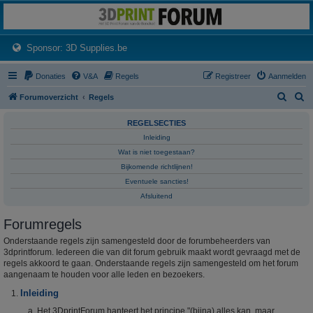
3dprintforum
Het 3D print forum van de Benelux na de sluiting van 3dprintforum.nl
(Opens a new tab)
Sponsor: 3D Supplies.be
Donaties
V&A
Regels
Registreer
Aanmelden
Z
Z
Forumoverzicht
Regels
o
o
REGELSECTIES
e
e
Inleiding
k
k
Wat is niet toegestaan?
Bijkomende richtlijnen!
Eventuele sancties!
Afsluitend
Forumregels
Onderstaande regels zijn samengesteld door de forumbeheerders van
3dprintforum. Iedereen die van dit forum gebruik maakt wordt gevraagd met de
regels akkoord te gaan. Onderstaande regels zijn samengesteld om het forum
aangenaam te houden voor alle leden en bezoekers.
Inleiding
Het 3DprintForum hanteert het principe "(bijna) alles kan, maar