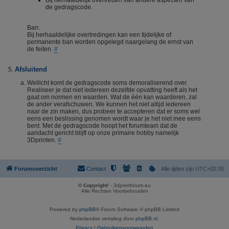
Bij herhaaldelijk overtreden van andere aspecten van
de gedragscode.
Ban:
Bij herhaaldelijke overtredingen kan een tijdelijke of
permanente ban worden opgelegd naargelang de ernst van
de feiten.
#
Afsluitend
Wellicht komt de gedragscode soms demoraliserend over.
Realiseer je dat niet iedereen dezelfde opvatting heeft als het
gaat om normen en waarden. Wat de één kan waarderen, zal
de ander verafschuwen. We kunnen het niet altijd iedereen
naar de zin maken, dus probeer te accepteren dat er soms wel
eens een beslissing genomen wordt waar je het niet mee eens
bent. Met de gedragscode hoopt het forumteam dat de
aandacht gericht blijft op onze primaire hobby namelijk
3Dprinten.
#
Forumoverzicht
Contact
Alle tijden zijn
UTC+02:00
© Copyright
! - 3dprintforum.eu
Alle Rechten Voorbehouden
Powered by
phpBB
® Forum Software © phpBB Limited
Nederlandse vertaling door
phpBB.nl
.
Privacy
|
Gebruikersvoorwaarden