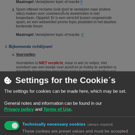
Maatregel:
Verwijderen topic of reactie
#
Spam oftewel reclame (ook door te verwijzen naar andere
sites) maken voor commerciÃ«le doeleinden is niet
toegestaan. Opgelet: Er is een verschil tussen ongewenste
spam, en een webwinkel promo topic plaatsten in het daartoe
bestemde forum.
Maatregel:
Verwijderen topic of reactie.
#
Bijkomende richtlijnen!
Voorstellen
Voorstellen is
NIET verplicht
, maar is wel zo netjes. Het
voordeel van een beetje over jezelf en je hobby te vertellen is
dat mede-forumleden misschien beter kunnen inschatten wat
je kennisniveau is en je dus sneller en beter kunnen helpen.
Settings for the Cookie´s
Het voorstellen wordt dus vanuit het Forumteam wel
gestimuleerd maar niet verplicht. Echter, het is niet toegestaan
om nieuwe leden door opmerkingen of hints aan te manen
The settings for cookies can be made here, which may be set.
zich voor te stellen. Berichten die suggereren dat iemand zich
"moet" voorstellen worden steevast verwijderd. Bij herhaald
overtreden van deze regel kan een (tijdelijke) ban het gevolg
General notes and information can be found in our
zijn.
#
Privacy policy
and
Terms of Use
.
De zoekfunctie
Voordat je een vraag stelt: Het wordt aangeraden om het forum
Technically necessary cookies
(always required)
te raadplegen via de zoekfunctie. Veel vragen zijn al vaker
gesteld op dit forum. De kans is groot dat je via de zoekfunctie
These cookies are preset values and must be accepted
een antwoord vindt. Het laat ook zien dat je zelf ook actie