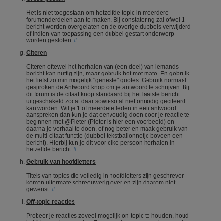
Het is niet toegestaan om hetzelfde topic in meerdere
forumonderdelen aan te maken. Bij constatering zal ofwel 1
bericht worden overgelaten en de overige dubbels verwijderd
of indien van toepassing een dubbel gestart onderwerp
worden gesloten.
#
Citeren
Citeren oftewel het herhalen van (een deel) van iemands
bericht kan nuttig zijn, maar gebruik het met mate. En gebruik
het liefst zo min mogelijk "geneste" quotes. Gebruik normaal
gesproken de Antwoord knop om je antwoord te schrijven. Bij
dit forum is de citaat knop standaard bij het laatste bericht
uitgeschakeld zodat daar sowieso al niet onnodig geciteerd
kan worden. Wil je 1 of meerdere leden in een antwoord
aanspreken dan kun je dat eenvoudig doen door je reactie te
beginnen met @Pieter (Pieter is hier een voorbeeld) en
daarna je verhaal te doen, of nog beter en maak gebruik van
de multi-citaat functie (dubbel tekstballonnetje boveen een
bericht). Hierbij kun je dit voor elke persoon herhalen in
hetzelfde bericht.
#
Gebruik van hoofdletters
Titels van topics die volledig in hoofdletters zijn geschreven
komen uitermate schreeuwerig over en zijn daarom niet
gewenst.
#
Off-topic reacties
Probeer je reacties zoveel mogelijk on-topic te houden, houd