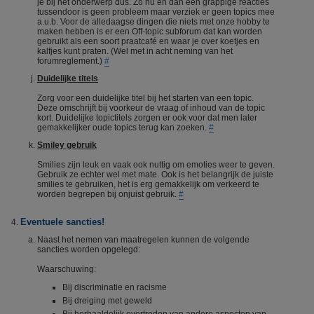
je bij het onderwerp dus. Zo nu en dan een grappige reacties
tussendoor is geen probleem maar verziek er geen topics mee
a.u.b. Voor de alledaagse dingen die niets met onze hobby te
maken hebben is er een Off-topic subforum dat kan worden
gebruikt als een soort praatcafé en waar je over koetjes en
kalfjes kunt praten. (Wel met in acht neming van het
forumreglement.)
#
Duidelijke titels
Zorg voor een duidelijke titel bij het starten van een topic.
Deze omschrijft bij voorkeur de vraag of inhoud van de topic
kort. Duidelijke topictitels zorgen er ook voor dat men later
gemakkelijker oude topics terug kan zoeken.
#
Smiley gebruik
Smilies zijn leuk en vaak ook nuttig om emoties weer te geven.
Gebruik ze echter wel met mate. Ook is het belangrijk de juiste
smilies te gebruiken, het is erg gemakkelijk om verkeerd te
worden begrepen bij onjuist gebruik.
#
Eventuele sancties!
Naast het nemen van maatregelen kunnen de volgende
sancties worden opgelegd:
Waarschuwing:
Bij discriminatie en racisme
Bij dreiging met geweld