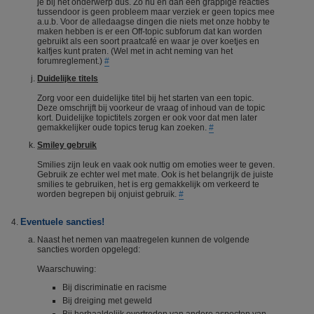
je bij het onderwerp dus. Zo nu en dan een grappige reacties
tussendoor is geen probleem maar verziek er geen topics mee
a.u.b. Voor de alledaagse dingen die niets met onze hobby te
maken hebben is er een Off-topic subforum dat kan worden
gebruikt als een soort praatcafé en waar je over koetjes en
kalfjes kunt praten. (Wel met in acht neming van het
forumreglement.)
#
Duidelijke titels
Zorg voor een duidelijke titel bij het starten van een topic.
Deze omschrijft bij voorkeur de vraag of inhoud van de topic
kort. Duidelijke topictitels zorgen er ook voor dat men later
gemakkelijker oude topics terug kan zoeken.
#
Smiley gebruik
Smilies zijn leuk en vaak ook nuttig om emoties weer te geven.
Gebruik ze echter wel met mate. Ook is het belangrijk de juiste
smilies te gebruiken, het is erg gemakkelijk om verkeerd te
worden begrepen bij onjuist gebruik.
#
Eventuele sancties!
Naast het nemen van maatregelen kunnen de volgende
sancties worden opgelegd:
Waarschuwing:
Bij discriminatie en racisme
Bij dreiging met geweld