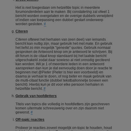
Het is niet toegestaan om hetzelfde topic in meerdere
forumonderdelen aan te maken. Bij constatering zal ofwel 1
bericht worden overgelaten en de overige dubbels verwijderd
of indien van toepassing een dubbel gestart onderwerp
worden gesloten.
#
Citeren
Citeren oftewel het herhalen van (een deel) van iemands
bericht kan nuttig zijn, maar gebruik het met mate. En gebruik
het liefst zo min mogelijk "geneste" quotes. Gebruik normaal
gesproken de Antwoord knop om je antwoord te schrijven. Bij
dit forum is de citaat knop standaard bij het laatste bericht
uitgeschakeld zodat daar sowieso al niet onnodig geciteerd
kan worden. Wil je 1 of meerdere leden in een antwoord
aanspreken dan kun je dat eenvoudig doen door je reactie te
beginnen met @Pieter (Pieter is hier een voorbeeld) en
daarna je verhaal te doen, of nog beter en maak gebruik van
de multi-citaat functie (dubbel tekstballonnetje boveen een
bericht). Hierbij kun je dit voor elke persoon herhalen in
hetzelfde bericht.
#
Gebruik van hoofdletters
Titels van topics die volledig in hoofdletters zijn geschreven
komen uitermate schreeuwerig over en zijn daarom niet
gewenst.
#
Off-topic reacties
Probeer je reacties zoveel mogelijk on-topic te houden, houd