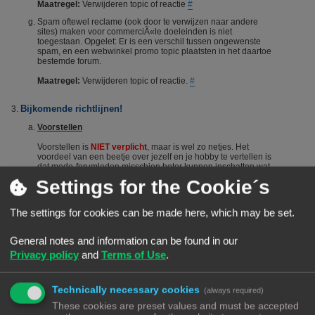
Maatregel:
Verwijderen topic of reactie
#
Spam oftewel reclame (ook door te verwijzen naar andere
sites) maken voor commerciÃ«le doeleinden is niet
toegestaan. Opgelet: Er is een verschil tussen ongewenste
spam, en een webwinkel promo topic plaatsten in het daartoe
bestemde forum.
Maatregel:
Verwijderen topic of reactie.
#
Bijkomende richtlijnen!
Voorstellen
Voorstellen is
NIET verplicht
, maar is wel zo netjes. Het
voordeel van een beetje over jezelf en je hobby te vertellen is
dat mede-forumleden misschien beter kunnen inschatten wat
je kennisniveau is en je dus sneller en beter kunnen helpen.
Settings for the Cookie´s
Het voorstellen wordt dus vanuit het Forumteam wel
gestimuleerd maar niet verplicht. Echter, het is niet toegestaan
om nieuwe leden door opmerkingen of hints aan te manen
The settings for cookies can be made here, which may be set.
zich voor te stellen. Berichten die suggereren dat iemand zich
"moet" voorstellen worden steevast verwijderd. Bij herhaald
overtreden van deze regel kan een (tijdelijke) ban het gevolg
General notes and information can be found in our
zijn.
#
Privacy policy
and
Terms of Use
.
De zoekfunctie
Voordat je een vraag stelt: Het wordt aangeraden om het forum
Technically necessary cookies
(always required)
te raadplegen via de zoekfunctie. Veel vragen zijn al vaker
gesteld op dit forum. De kans is groot dat je via de zoekfunctie
These cookies are preset values and must be accepted
een antwoord vindt. Het laat ook zien dat je zelf ook actie