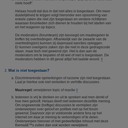
niets hoeft".
Helaas houdt dat dus in dat niet alles is toegestaan. Om meer
duidelijkheid te krijgen volgt hieronder een opsomming van
enkele zaken die niet zijn toegestaan en verdere richtlijnen
waaraan forumleden zich dienen te houden bij het starten van
en het reageren op topics.
De moderators (forumteam) zijn bevoegd om maatregelen te
treffen bij overtredingen. Afhankelijk van de zwaarte van de
overtreding(en) kunnen zij daarnaast sancties opleggen.
Er kunnen overigens zaken zijn die niet in deze gedragscode
staan, maar toch niet gewenst zijn. Het is dan aan de
moderators om te bepalen of dit wel of niet is toegestaan. De
moderators hebben in dit geval altijd het laatste woord.
#
Wat is niet toegestaan?
Discriminerende opmerkingen of racisme zijn niet toegestaan.
Laat je hiertoe ook niet verleiden in verhitte discussies.
Maatregel:
verwijderen topic of reactie
#
Iedereen is vrij te denken en uit te spreken wat men denkt of
hoe men gelooft. Helaas deelt niet iedereen dezelfde mening.
Om ongewenste (heftige) discussies te vermijden zijn
onderwerpen over geloof en politiek niet op het forum
gewenst. Daarvoor zijn er voldoende andere fora op het
internet om daar je mening te verkondigen of te delen.
Onderwerpen hierover of met gedeeltelijke inhoud met deze
themaâ€™s zullen dan ook worden verwijderd.