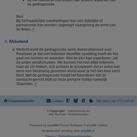
Bij herhaaldelijk overtreden van andere aspecten van
de gedragscode.
Ban:
Bij herhaaldelijke overtredingen kan een tijdelijke of
permanente ban worden opgelegd naargelang de ernst van
de feiten.
#
Afsluitend
Wellicht komt de gedragscode soms demoraliserend over.
Realiseer je dat niet iedereen dezelfde opvatting heeft als het
gaat om normen en waarden. Wat de één kan waarderen, zal
de ander verafschuwen. We kunnen het niet altijd iedereen
naar de zin maken, dus probeer te accepteren dat er soms wel
eens een beslissing genomen wordt waar je het niet mee eens
bent. Met de gedragscode hoopt het forumteam dat de
aandacht gericht blijft op onze primaire hobby namelijk
3Dprinten.
#
Forumoverzicht
Contact
Alle tijden zijn
UTC+02:00
© Copyright
! - 3dprintforum.eu
Alle Rechten Voorbehouden
Powered by
phpBB
® Forum Software © phpBB Limited
Nederlandse vertaling door
phpBB.nl
.
Privacy
|
Gebruikersvoorwaarden