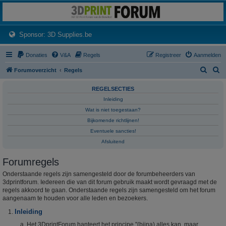
3dprintforum
Het 3D print forum van de Benelux na de sluiting van 3dprintforum.nl
(Opens a new tab)
Sponsor: 3D Supplies.be
Donaties
V&A
Regels
Registreer
Aanmelden
Z
Z
Forumoverzicht
Regels
o
o
REGELSECTIES
e
e
Inleiding
k
k
Wat is niet toegestaan?
Bijkomende richtlijnen!
Eventuele sancties!
Afsluitend
Forumregels
Onderstaande regels zijn samengesteld door de forumbeheerders van
3dprintforum. Iedereen die van dit forum gebruik maakt wordt gevraagd met de
regels akkoord te gaan. Onderstaande regels zijn samengesteld om het forum
aangenaam te houden voor alle leden en bezoekers.
Inleiding
Het 3DprintForum hanteert het principe "(bijna) alles kan, maar