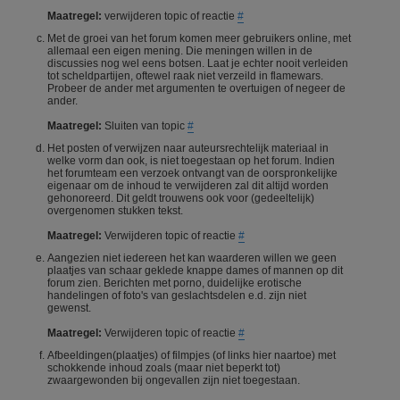
Maatregel:
verwijderen topic of reactie
#
Met de groei van het forum komen meer gebruikers online, met
allemaal een eigen mening. Die meningen willen in de
discussies nog wel eens botsen. Laat je echter nooit verleiden
tot scheldpartijen, oftewel raak niet verzeild in flamewars.
Probeer de ander met argumenten te overtuigen of negeer de
ander.
Maatregel:
Sluiten van topic
#
Het posten of verwijzen naar auteursrechtelijk materiaal in
welke vorm dan ook, is niet toegestaan op het forum. Indien
het forumteam een verzoek ontvangt van de oorspronkelijke
eigenaar om de inhoud te verwijderen zal dit altijd worden
gehonoreerd. Dit geldt trouwens ook voor (gedeeltelijk)
overgenomen stukken tekst.
Maatregel:
Verwijderen topic of reactie
#
Aangezien niet iedereen het kan waarderen willen we geen
plaatjes van schaar geklede knappe dames of mannen op dit
forum zien. Berichten met porno, duidelijke erotische
handelingen of foto's van geslachtsdelen e.d. zijn niet
gewenst.
Maatregel:
Verwijderen topic of reactie
#
Afbeeldingen(plaatjes) of filmpjes (of links hier naartoe) met
schokkende inhoud zoals (maar niet beperkt tot)
zwaargewonden bij ongevallen zijn niet toegestaan.