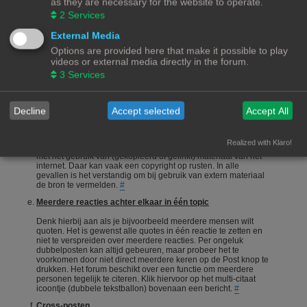
as they are necessary for the website to operate.
onderneemt en niet alleen maar een vraag stelt en gaat zitten
2
Services
afwachten wie je het correcte antwoord geeft.
#
Een vraag stellen
External Media
Options are provided here that make it possible to play
Vragen stellen is 1 van de meeste gebruikte acties op een
videos or external media directly in the forum.
forum. Echter is het bij een hobby als 3Dprinten ook van
belang dat de vragensteller naast het duidelijk formuleren van
3
Services
zijn/haar vraag, ook aangeeft wat hij/zij zelf al heeft gedaan,
heeft opgezocht of heeft geconstateerd. Het wordt erg
gewaardeerd als je zelf meedenkt.
#
Decline
Accept selected
Accept All
Foto's en plaatjes
Foto's en plaatjes verduidelijken vaak het onderwerp. Eigen
Realized with Klaro!
materiaal zal nooit een probleem zijn. Wees echter voorzichtig
met het gebruik van (gekopieerd of gelinkt) materiaal van het
internet. Daar kan vaak een copyright op rusten. In alle
gevallen is het verstandig om bij gebruik van extern materiaal
de bron te vermelden.
#
Meerdere reacties achter elkaar in één topic
Denk hierbij aan als je bijvoorbeeld meerdere mensen wilt
quoten. Het is gewenst alle quotes in één reactie te zetten en
niet te verspreiden over meerdere reacties. Per ongeluk
dubbelposten kan altijd gebeuren, maar probeer het te
voorkomen door niet direct meerdere keren op de Post knop te
drukken. Het forum beschikt over een functie om meerdere
personen tegelijk te citeren. Klik hiervoor op het multi-citaat
icoontje (dubbele tekstballon) bovenaan een bericht.
#
Cross-posten