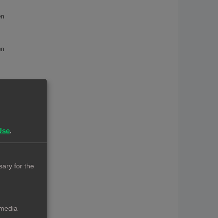
en
en
n
Use
.
ary for the
 media