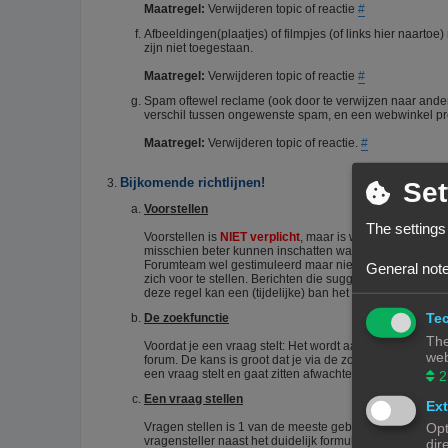
Maatregel:
Verwijderen topic of reactie
#
Afbeeldingen(plaatjes) of filmpjes (of links hier naart
zijn niet toegestaan.
Maatregel:
Verwijderen topic of reactie
#
Spam oftewel reclame (ook door te verwijzen naar ander
verschil tussen ongewenste spam, en een webwinkel pro
Maatregel:
Verwijderen topic of reactie.
#
Bijkomende richtlijnen!
Set
Voorstellen
The settings
Voorstellen is
NIET verplicht
, maar is wel zo netjes. He
misschien beter kunnen inschatten wat je kennisniveau i
Forumteam wel gestimuleerd maar niet verplicht. Echter
General note
zich voor te stellen. Berichten die suggereren dat iema
deze regel kan een (tijdelijke) ban het gevolg zijn.
#
Tec
De zoekfunctie
The
Voordat je een vraag stelt: Het wordt aangeraden om het 
web
forum. De kans is groot dat je via de zoekfunctie een an
een vraag stelt en gaat zitten afwachten wie je het corr
2
Een vraag stellen
Ext
Vragen stellen is 1 van de meeste gebruikte acties op e
Opt
vragensteller naast het duidelijk formuleren van zijn/haar
dir