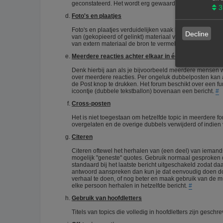
geconstateerd. Het wordt erg gewaardeerd als je zelf 
3
Foto's en plaatjes
Foto's en plaatjes verduidelijken vaak het onderwerp. E
Decline
van (gekopieerd of gelinkt) materiaal van het internet. D
van extern materiaal de bron te vermelden.
#
Meerdere reacties achter elkaar in één topic
Denk hierbij aan als je bijvoorbeeld meerdere mensen wil
over meerdere reacties. Per ongeluk dubbelposten kan a
de Post knop te drukken. Het forum beschikt over een fun
icoontje (dubbele tekstballon) bovenaan een bericht.
#
Cross-posten
Het is niet toegestaan om hetzelfde topic in meerdere f
overgelaten en de overige dubbels verwijderd of indie
Citeren
Citeren oftewel het herhalen van (een deel) van iemands 
mogelijk "geneste" quotes. Gebruik normaal gesproken de
standaard bij het laatste bericht uitgeschakeld zodat da
antwoord aanspreken dan kun je dat eenvoudig doen door
verhaal te doen, of nog beter en maak gebruik van de mult
elke persoon herhalen in hetzelfde bericht.
#
Gebruik van hoofdletters
Titels van topics die volledig in hoofdletters zijn ges