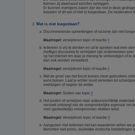
kunnen zij daarnaast sancties opleggen.
Er kunnen overigens zaken zijn die niet in deze gedrag
bepalen of dit wel of niet is toegestaan. De moderators h
Wat is niet toegestaan?
Discriminerende opmerkingen of racisme zijn niet toegest
Maatregel:
verwijderen topic of reactie
#
Iedereen is vrij te denken en uit te spreken wat men d
(heftige) discussies te vermijden zijn onderwerpen over 
op het internet om daar je mening te verkondigen of te
dan ook worden verwijderd.
Maatregel:
verwijderen topic of reactie
#
Met de groei van het forum komen meer gebruikers onli
eens botsen. Laat je echter nooit verleiden tot scheldpa
overtuigen of negeer de ander.
Maatregel:
Sluiten van topic
#
Het posten of verwijzen naar auteursrechtelijk materiaa
verzoek ontvangt van de oorspronkelijke eigenaar om de 
voor (gedeeltelijk) overgenomen stukken tekst.
Maatregel:
Verwijderen topic of reactie
#
Aangezien niet iedereen het kan waarderen willen we g
Berichten met porno, duidelijke erotische handelingen of