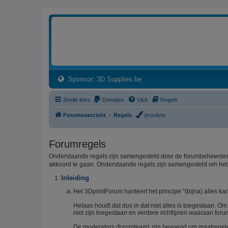
3dprintforum
Het 3D print forum van de Benelux na de sluiting van 3dprintforum.nl
(Opens a new tab)
Sponsor: 3D Supplies.be
Snelle links
Donaties
V&A
Regels
Forumoverzicht
Regels
prosilver
Forumregels
Onderstaande regels zijn samengesteld door de forumbeheerders
akkoord te gaan. Onderstaande regels zijn samengesteld om he
Inleiding
Het 3DprintForum hanteert het principe "(bijna) alles kan
Helaas houdt dat dus in dat niet alles is toegestaan. O
niet zijn toegestaan en verdere richtlijnen waaraan foru
De moderators (forumteam) zijn bevoegd om maatregelen 