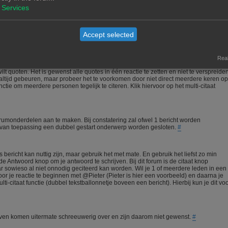
meedenkt.
#
Services
igen materiaal zal nooit een probleem zijn. Wees echter voorzichtig met het gebruik
Accept selected
aar kan vaak een copyright op rusten. In alle gevallen is het verstandig om bij gebr
Real
t quoten. Het is gewenst alle quotes in één reactie te zetten en niet te verspreide
ltijd gebeuren, maar probeer het te voorkomen door niet direct meerdere keren op
ctie om meerdere personen tegelijk te citeren. Klik hiervoor op het multi-citaat
orumonderdelen aan te maken. Bij constatering zal ofwel 1 bericht worden
n van toepassing een dubbel gestart onderwerp worden gesloten.
#
bericht kan nuttig zijn, maar gebruik het met mate. En gebruik het liefst zo min
 Antwoord knop om je antwoord te schrijven. Bij dit forum is de citaat knop
ar sowieso al niet onnodig geciteerd kan worden. Wil je 1 of meerdere leden in een
 je reactie te beginnen met @Pieter (Pieter is hier een voorbeeld) en daarna je
i-citaat functie (dubbel tekstballonnetje boveen een bericht). Hierbij kun je dit vo
chreven komen uitermate schreeuwerig over en zijn daarom niet gewenst.
#