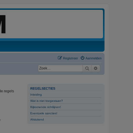
Registreer
Aanmelden
Zoek
Uitgebreid zoeken
REGELSECTIES
de regels
Inleiding
Wat is niet toegestaan?
Bijkomende richtlijnen!
Eventuele sancties!
e
Afsluitend