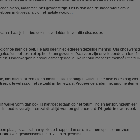
scode staan, maar toch niet gewenst zijn. Het is dan aan de moderators om te
ebben in dit geval altijd het laatste woord.
#
aan. Laat je hiertoe ook niet verleiden in verhitte discussies.
enkt of hoe men gelooft. Helaas deelt niet iedereen dezelfde mening. Om ongewenst
geloof en politiek niet op het forum gewenst. Daarvoor zijn er voldoende andere fo
 delen. Onderwerpen hierover of met gedeeltelijke inhoud met deze themaâ€™s zul
ne, met allemaal een eigen mening. Die meningen willen in de discussies nog wel
rtijen, oftewel raak niet verzeild in flamewars. Probeer de ander met argumenten te
l in welke vorm dan ook, is niet toegestaan op het forum. Indien het forumteam een
inhoud te verwijderen zal dit altijd worden gehonoreerd. Dit geldt trouwens ook
een plaatjes van schaar geklede knappe dames of mannen op dit forum zien.
 foto's van geslachtsdelen e.d. zijn niet gewenst.