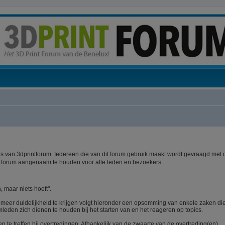
 van 3dprintforum. Iedereen die van dit forum gebruik maakt wordt gevraagd met 
t forum aangenaam te houden voor alle leden en bezoekers.
, maar niets hoeft".
m meer duidelijkheid te krijgen volgt hieronder een opsomming van enkele zaken di
mleden zich dienen te houden bij het starten van en het reageren op topics.
te treffen bij overtredingen. Afhankelijk van de zwaarte van de overtreding(en)