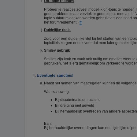
Off-topic reacties
Probeer je reacties zoveel mogelijk on-topic te houden,
geen probleem maar verziek er geen topics mee a.u.b. 
topic subforum dat kan worden gebruikt als een soort pra
het forumreglement.)
#
Duidelijke titels
Zorg voor een duidelijke titel bij het starten van een top
topictitels zorgen er ook voor dat men later gemakkelij
Smiley gebruik
Smilies zijn leuk en vaak ook nuttig om emoties weer te 
gebruiken, het is erg gemakkelijk om verkeerd te worden
Eventuele sancties!
Naast het nemen van maatregelen kunnen de volgende 
Waarschuwing:
Bij discriminatie en racisme
Bij dreiging met geweld
Bij herhaaldelijk overtreden van andere aspecte
Ban:
Bij herhaaldelijke overtredingen kan een tijdelijke of