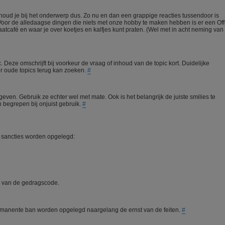
 houd je bij het onderwerp dus. Zo nu en dan een grappige reacties tussendoor is
Voor de alledaagse dingen die niets met onze hobby te maken hebben is er een Off
atcafé en waar je over koetjes en kalfjes kunt praten. (Wel met in acht neming van
ic. Deze omschrijft bij voorkeur de vraag of inhoud van de topic kort. Duidelijke
ker oude topics terug kan zoeken.
#
geven. Gebruik ze echter wel met mate. Ook is het belangrijk de juiste smilies te
 begrepen bij onjuist gebruik.
#
sancties worden opgelegd:
n van de gedragscode.
 permanente ban worden opgelegd naargelang de ernst van de feiten.
#