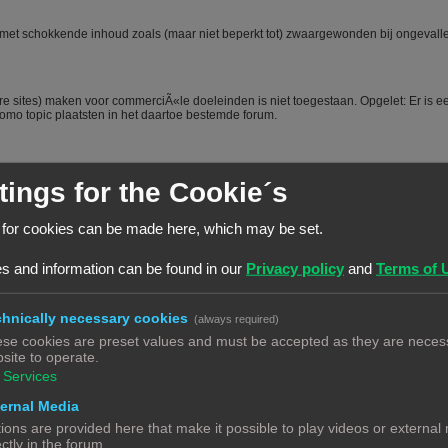
oe) met schokkende inhoud zoals (maar niet beperkt tot) zwaargewonden bij ongevall
e sites) maken voor commerciÃ«le doeleinden is niet toegestaan. Opgelet: Er is e
mo topic plaatsten in het daartoe bestemde forum.
tings for the Cookie´s
 for cookies can be made here, which may be set.
t voordeel van een beetje over jezelf en je hobby te vertellen is dat mede-forumlede
s en je dus sneller en beter kunnen helpen. Het voorstellen wordt dus vanuit het
, het is niet toegestaan om nieuwe leden door opmerkingen of hints aan te manen
s and information can be found in our
Privacy policy
and
Terms of 
nd zich "moet" voorstellen worden steevast verwijderd. Bij herhaald overtreden van
hnically necessary cookies
(always required)
se cookies are preset values and must be accepted as they are necess
forum te raadplegen via de zoekfunctie. Veel vragen zijn al vaker gesteld op dit
site to operate.
twoord vindt. Het laat ook zien dat je zelf ook actie onderneemt en niet alleen maar
ecte antwoord geeft.
#
Services
ernal Media
en forum. Echter is het bij een hobby als 3Dprinten ook van belang dat de
ions are provided here that make it possible to play videos or external
 vraag, ook aangeeft wat hij/zij zelf al heeft gedaan, heeft opgezocht of heeft
ectly in the forum.