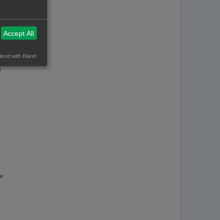
Accept All
uik
ized with Klaro!
n
or