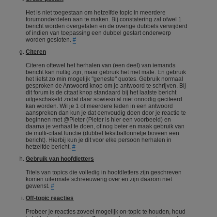
Het is niet toegestaan om hetzelfde topic in meerdere
forumonderdelen aan te maken. Bij constatering zal ofwel 1
bericht worden overgelaten en de overige dubbels verwijderd
of indien van toepassing een dubbel gestart onderwerp
worden gesloten.
#
Citeren
Citeren oftewel het herhalen van (een deel) van iemands
bericht kan nuttig zijn, maar gebruik het met mate. En gebruik
het liefst zo min mogelijk "geneste" quotes. Gebruik normaal
gesproken de Antwoord knop om je antwoord te schrijven. Bij
dit forum is de citaat knop standaard bij het laatste bericht
uitgeschakeld zodat daar sowieso al niet onnodig geciteerd
kan worden. Wil je 1 of meerdere leden in een antwoord
aanspreken dan kun je dat eenvoudig doen door je reactie te
beginnen met @Pieter (Pieter is hier een voorbeeld) en
daarna je verhaal te doen, of nog beter en maak gebruik van
de multi-citaat functie (dubbel tekstballonnetje boveen een
bericht). Hierbij kun je dit voor elke persoon herhalen in
hetzelfde bericht.
#
Gebruik van hoofdletters
Titels van topics die volledig in hoofdletters zijn geschreven
komen uitermate schreeuwerig over en zijn daarom niet
gewenst.
#
Off-topic reacties
Probeer je reacties zoveel mogelijk on-topic te houden, houd