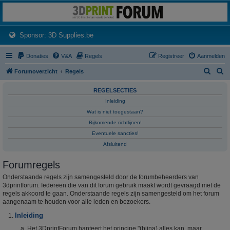
3dprintforum
Het 3D print forum van de Benelux na de sluiting van 3dprintforum.nl
(Opens a new tab)
Sponsor: 3D Supplies.be
Donaties
V&A
Regels
Registreer
Aanmelden
Z
Z
Forumoverzicht
Regels
o
o
REGELSECTIES
e
e
Inleiding
k
k
Wat is niet toegestaan?
Bijkomende richtlijnen!
Eventuele sancties!
Afsluitend
Forumregels
Onderstaande regels zijn samengesteld door de forumbeheerders van
3dprintforum. Iedereen die van dit forum gebruik maakt wordt gevraagd met de
regels akkoord te gaan. Onderstaande regels zijn samengesteld om het forum
aangenaam te houden voor alle leden en bezoekers.
Inleiding
Het 3DprintForum hanteert het principe "(bijna) alles kan, maar