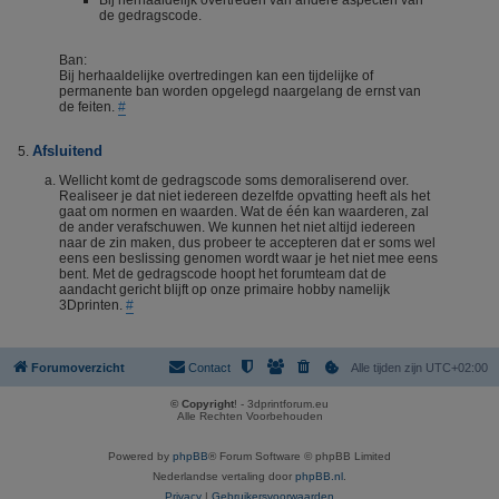
Bij herhaaldelijk overtreden van andere aspecten van
de gedragscode.
Ban:
Bij herhaaldelijke overtredingen kan een tijdelijke of
permanente ban worden opgelegd naargelang de ernst van
de feiten.
#
Afsluitend
Wellicht komt de gedragscode soms demoraliserend over.
Realiseer je dat niet iedereen dezelfde opvatting heeft als het
gaat om normen en waarden. Wat de één kan waarderen, zal
de ander verafschuwen. We kunnen het niet altijd iedereen
naar de zin maken, dus probeer te accepteren dat er soms wel
eens een beslissing genomen wordt waar je het niet mee eens
bent. Met de gedragscode hoopt het forumteam dat de
aandacht gericht blijft op onze primaire hobby namelijk
3Dprinten.
#
Forumoverzicht
Contact
Alle tijden zijn
UTC+02:00
© Copyright
! - 3dprintforum.eu
Alle Rechten Voorbehouden
Powered by
phpBB
® Forum Software © phpBB Limited
Nederlandse vertaling door
phpBB.nl
.
Privacy
|
Gebruikersvoorwaarden