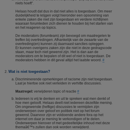
niets hoeft".
Helaas houdt dat dus in dat niet alles is toegestaan. Om meer
duidelijkheid te krijgen volgt hieronder een opsomming van
enkele zaken die niet zijn toegestaan en verdere richtlijnen
waaraan forumleden zich dienen te houden bij het starten van
en het reageren op topics.
De moderators (forumteam) zijn bevoegd om maatregelen te
treffen bij overtredingen. Afhankelijk van de zwaarte van de
overtreding(en) kunnen zij daarnaast sancties opleggen.
Er kunnen overigens zaken zijn die niet in deze gedragscode
staan, maar toch niet gewenst zijn. Het is dan aan de
moderators om te bepalen of dit wel of niet is toegestaan. De
moderators hebben in dit geval altijd het laatste woord.
#
Wat is niet toegestaan?
Discriminerende opmerkingen of racisme zijn niet toegestaan.
Laat je hiertoe ook niet verleiden in verhitte discussies.
Maatregel:
verwijderen topic of reactie
#
Iedereen is vrij te denken en uit te spreken wat men denkt of
hoe men gelooft. Helaas deelt niet iedereen dezelfde mening.
Om ongewenste (heftige) discussies te vermijden zijn
onderwerpen over geloof en politiek niet op het forum
gewenst. Daarvoor zijn er voldoende andere fora op het
internet om daar je mening te verkondigen of te delen.
Onderwerpen hierover of met gedeeltelijke inhoud met deze
themaâ€™s zullen dan ook worden verwijderd.