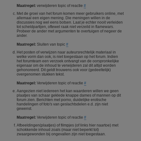
Maatregel:
verwijderen topic of reactie
#
Met de groei van het forum komen meer gebruikers online, met
allemaal een eigen mening. Die meningen willen in de
discussies nog wel eens botsen. Laat je echter nooit verleiden
tot scheldpartijen, oftewel raak niet verzeild in flamewars.
Probeer de ander met argumenten te overtuigen of negeer de
ander.
Maatregel:
Sluiten van topic
#
Het posten of verwijzen naar auteursrechtelijk materiaal in
welke vorm dan ook, is niet toegestaan op het forum. Indien
het forumteam een verzoek ontvangt van de oorspronkelijke
eigenaar om de inhoud te verwijderen zal dit altijd worden
gehonoreerd. Dit geldt trouwens ook voor (gedeeltelijk)
overgenomen stukken tekst.
Maatregel:
Verwijderen topic of reactie
#
Aangezien niet iedereen het kan waarderen willen we geen
plaatjes van schaar geklede knappe dames of mannen op dit
forum zien. Berichten met porno, duidelijke erotische
handelingen of foto's van geslachtsdelen e.d. zijn niet
gewenst.
Maatregel:
Verwijderen topic of reactie
#
Afbeeldingen(plaatjes) of filmpjes (of links hier naartoe) met
schokkende inhoud zoals (maar niet beperkt tot)
zwaargewonden bij ongevallen zijn niet toegestaan.