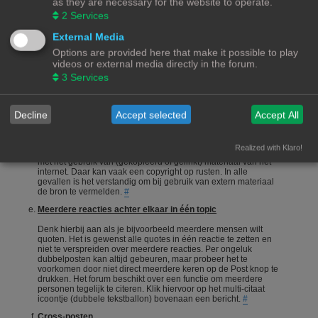
as they are necessary for the website to operate.
onderneemt en niet alleen maar een vraag stelt en gaat zitten
2
Services
afwachten wie je het correcte antwoord geeft.
#
Een vraag stellen
External Media
Options are provided here that make it possible to play
Vragen stellen is 1 van de meeste gebruikte acties op een
videos or external media directly in the forum.
forum. Echter is het bij een hobby als 3Dprinten ook van
belang dat de vragensteller naast het duidelijk formuleren van
3
Services
zijn/haar vraag, ook aangeeft wat hij/zij zelf al heeft gedaan,
heeft opgezocht of heeft geconstateerd. Het wordt erg
gewaardeerd als je zelf meedenkt.
#
Decline
Accept selected
Accept All
Foto's en plaatjes
Foto's en plaatjes verduidelijken vaak het onderwerp. Eigen
Realized with Klaro!
materiaal zal nooit een probleem zijn. Wees echter voorzichtig
met het gebruik van (gekopieerd of gelinkt) materiaal van het
internet. Daar kan vaak een copyright op rusten. In alle
gevallen is het verstandig om bij gebruik van extern materiaal
de bron te vermelden.
#
Meerdere reacties achter elkaar in één topic
Denk hierbij aan als je bijvoorbeeld meerdere mensen wilt
quoten. Het is gewenst alle quotes in één reactie te zetten en
niet te verspreiden over meerdere reacties. Per ongeluk
dubbelposten kan altijd gebeuren, maar probeer het te
voorkomen door niet direct meerdere keren op de Post knop te
drukken. Het forum beschikt over een functie om meerdere
personen tegelijk te citeren. Klik hiervoor op het multi-citaat
icoontje (dubbele tekstballon) bovenaan een bericht.
#
Cross-posten