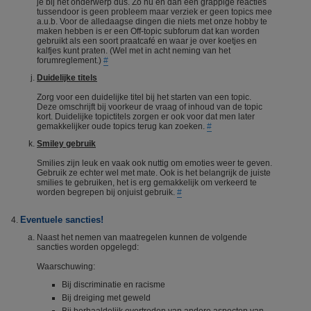
je bij het onderwerp dus. Zo nu en dan een grappige reacties
tussendoor is geen probleem maar verziek er geen topics mee
a.u.b. Voor de alledaagse dingen die niets met onze hobby te
maken hebben is er een Off-topic subforum dat kan worden
gebruikt als een soort praatcafé en waar je over koetjes en
kalfjes kunt praten. (Wel met in acht neming van het
forumreglement.)
#
Duidelijke titels
Zorg voor een duidelijke titel bij het starten van een topic.
Deze omschrijft bij voorkeur de vraag of inhoud van de topic
kort. Duidelijke topictitels zorgen er ook voor dat men later
gemakkelijker oude topics terug kan zoeken.
#
Smiley gebruik
Smilies zijn leuk en vaak ook nuttig om emoties weer te geven.
Gebruik ze echter wel met mate. Ook is het belangrijk de juiste
smilies te gebruiken, het is erg gemakkelijk om verkeerd te
worden begrepen bij onjuist gebruik.
#
Eventuele sancties!
Naast het nemen van maatregelen kunnen de volgende
sancties worden opgelegd:
Waarschuwing:
Bij discriminatie en racisme
Bij dreiging met geweld