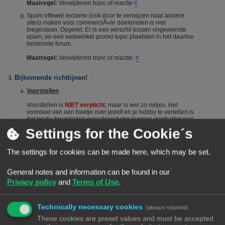
Maatregel:
Verwijderen topic of reactie
#
Spam oftewel reclame (ook door te verwijzen naar andere
sites) maken voor commerciÃ«le doeleinden is niet
toegestaan. Opgelet: Er is een verschil tussen ongewenste
spam, en een webwinkel promo topic plaatsten in het daartoe
bestemde forum.
Maatregel:
Verwijderen topic of reactie.
#
Bijkomende richtlijnen!
Voorstellen
Voorstellen is
NIET verplicht
, maar is wel zo netjes. Het
voordeel van een beetje over jezelf en je hobby te vertellen is
dat mede-forumleden misschien beter kunnen inschatten wat
je kennisniveau is en je dus sneller en beter kunnen helpen.
Settings for the Cookie´s
Het voorstellen wordt dus vanuit het Forumteam wel
gestimuleerd maar niet verplicht. Echter, het is niet toegestaan
om nieuwe leden door opmerkingen of hints aan te manen
The settings for cookies can be made here, which may be set.
zich voor te stellen. Berichten die suggereren dat iemand zich
"moet" voorstellen worden steevast verwijderd. Bij herhaald
overtreden van deze regel kan een (tijdelijke) ban het gevolg
General notes and information can be found in our
zijn.
#
Privacy policy
and
Terms of Use
.
De zoekfunctie
Voordat je een vraag stelt: Het wordt aangeraden om het forum
Technically necessary cookies
(always required)
te raadplegen via de zoekfunctie. Veel vragen zijn al vaker
gesteld op dit forum. De kans is groot dat je via de zoekfunctie
These cookies are preset values and must be accepted
een antwoord vindt. Het laat ook zien dat je zelf ook actie