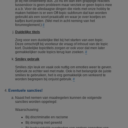
je bij het onderwerp dus. Zo nu en dan een grappige reacties
tussendoor is geen probleem maar verziek er geen topics mee
a.u.b. Voor de alledaagse dingen die niets met onze hobby te
maken hebben is er een Off-topic subforum dat kan worden
gebruikt als een soort praatcafé en waar je over koetjes en
kalfjes kunt praten. (Wel met in acht neming van het
forumreglement.)
#
Duidelijke titels
Zorg voor een duidelijke titel bij het starten van een topic.
Deze omschrijft bij voorkeur de vraag of inhoud van de topic
kort. Duidelijke topictitels zorgen er ook voor dat men later
gemakkelijker oude topics terug kan zoeken.
#
Smiley gebruik
Smilies zijn leuk en vaak ook nuttig om emoties weer te geven.
Gebruik ze echter wel met mate. Ook is het belangrijk de juiste
smilies te gebruiken, het is erg gemakkelijk om verkeerd te
worden begrepen bij onjuist gebruik.
#
Eventuele sancties!
Naast het nemen van maatregelen kunnen de volgende
sancties worden opgelegd:
Waarschuwing:
Bij discriminatie en racisme
Bij dreiging met geweld