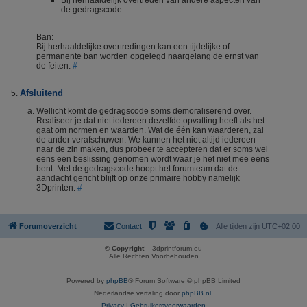
Bij herhaaldelijk overtreden van andere aspecten van
de gedragscode.
Ban:
Bij herhaaldelijke overtredingen kan een tijdelijke of
permanente ban worden opgelegd naargelang de ernst van
de feiten.
#
Afsluitend
Wellicht komt de gedragscode soms demoraliserend over.
Realiseer je dat niet iedereen dezelfde opvatting heeft als het
gaat om normen en waarden. Wat de één kan waarderen, zal
de ander verafschuwen. We kunnen het niet altijd iedereen
naar de zin maken, dus probeer te accepteren dat er soms wel
eens een beslissing genomen wordt waar je het niet mee eens
bent. Met de gedragscode hoopt het forumteam dat de
aandacht gericht blijft op onze primaire hobby namelijk
3Dprinten.
#
Forumoverzicht
Contact
Alle tijden zijn
UTC+02:00
© Copyright
! - 3dprintforum.eu
Alle Rechten Voorbehouden
Powered by
phpBB
® Forum Software © phpBB Limited
Nederlandse vertaling door
phpBB.nl
.
Privacy
|
Gebruikersvoorwaarden