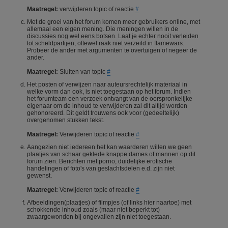
Maatregel:
verwijderen topic of reactie
#
Met de groei van het forum komen meer gebruikers online, met
allemaal een eigen mening. Die meningen willen in de
discussies nog wel eens botsen. Laat je echter nooit verleiden
tot scheldpartijen, oftewel raak niet verzeild in flamewars.
Probeer de ander met argumenten te overtuigen of negeer de
ander.
Maatregel:
Sluiten van topic
#
Het posten of verwijzen naar auteursrechtelijk materiaal in
welke vorm dan ook, is niet toegestaan op het forum. Indien
het forumteam een verzoek ontvangt van de oorspronkelijke
eigenaar om de inhoud te verwijderen zal dit altijd worden
gehonoreerd. Dit geldt trouwens ook voor (gedeeltelijk)
overgenomen stukken tekst.
Maatregel:
Verwijderen topic of reactie
#
Aangezien niet iedereen het kan waarderen willen we geen
plaatjes van schaar geklede knappe dames of mannen op dit
forum zien. Berichten met porno, duidelijke erotische
handelingen of foto's van geslachtsdelen e.d. zijn niet
gewenst.
Maatregel:
Verwijderen topic of reactie
#
Afbeeldingen(plaatjes) of filmpjes (of links hier naartoe) met
schokkende inhoud zoals (maar niet beperkt tot)
zwaargewonden bij ongevallen zijn niet toegestaan.