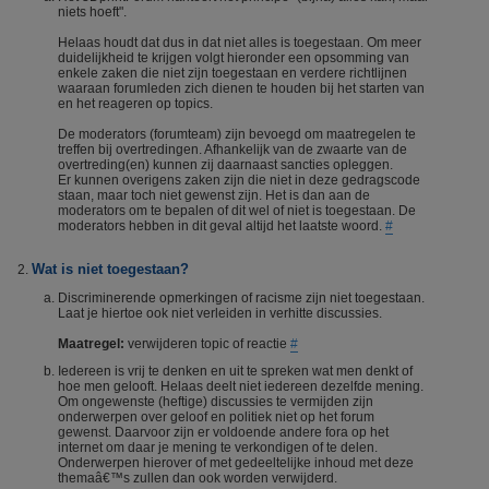
niets hoeft".
Helaas houdt dat dus in dat niet alles is toegestaan. Om meer
duidelijkheid te krijgen volgt hieronder een opsomming van
enkele zaken die niet zijn toegestaan en verdere richtlijnen
waaraan forumleden zich dienen te houden bij het starten van
en het reageren op topics.
De moderators (forumteam) zijn bevoegd om maatregelen te
treffen bij overtredingen. Afhankelijk van de zwaarte van de
overtreding(en) kunnen zij daarnaast sancties opleggen.
Er kunnen overigens zaken zijn die niet in deze gedragscode
staan, maar toch niet gewenst zijn. Het is dan aan de
moderators om te bepalen of dit wel of niet is toegestaan. De
moderators hebben in dit geval altijd het laatste woord.
#
Wat is niet toegestaan?
Discriminerende opmerkingen of racisme zijn niet toegestaan.
Laat je hiertoe ook niet verleiden in verhitte discussies.
Maatregel:
verwijderen topic of reactie
#
Iedereen is vrij te denken en uit te spreken wat men denkt of
hoe men gelooft. Helaas deelt niet iedereen dezelfde mening.
Om ongewenste (heftige) discussies te vermijden zijn
onderwerpen over geloof en politiek niet op het forum
gewenst. Daarvoor zijn er voldoende andere fora op het
internet om daar je mening te verkondigen of te delen.
Onderwerpen hierover of met gedeeltelijke inhoud met deze
themaâ€™s zullen dan ook worden verwijderd.