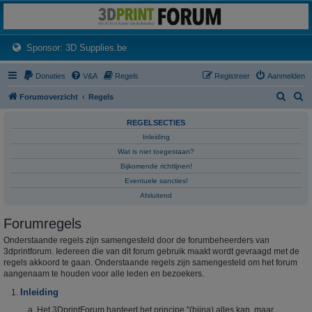
3dprintforum
Het 3D print forum van de Benelux na de sluiting van 3dprintforum.nl
(Opens a new tab)
Sponsor: 3D Supplies.be
Donaties
V&A
Regels
Registreer
Aanmelden
Z
Z
Forumoverzicht
Regels
o
o
REGELSECTIES
e
e
Inleiding
k
k
Wat is niet toegestaan?
Bijkomende richtlijnen!
Eventuele sancties!
Afsluitend
Forumregels
Onderstaande regels zijn samengesteld door de forumbeheerders van
3dprintforum. Iedereen die van dit forum gebruik maakt wordt gevraagd met de
regels akkoord te gaan. Onderstaande regels zijn samengesteld om het forum
aangenaam te houden voor alle leden en bezoekers.
Inleiding
Het 3DprintForum hanteert het principe "(bijna) alles kan, maar