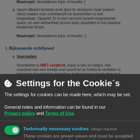
Maatregel:
Verwijderen topic of reactie
#
Spam oftewel reclame (ook door te verwijzen naar andere
sites) maken voor commerciÃ«le doeleinden is niet
toegestaan. Opgelet: Er is een verschil tussen ongewenste
spam, en een webwinkel promo topic plaatsten in het daartoe
bestemde forum.
Maatregel:
Verwijderen topic of reactie.
#
Bijkomende richtlijnen!
Voorstellen
Voorstellen is
NIET verplicht
, maar is wel zo netjes. Het
voordeel van een beetje over jezelf en je hobby te vertellen is
dat mede-forumleden misschien beter kunnen inschatten wat
je kennisniveau is en je dus sneller en beter kunnen helpen.
Settings for the Cookie´s
Het voorstellen wordt dus vanuit het Forumteam wel
gestimuleerd maar niet verplicht. Echter, het is niet toegestaan
om nieuwe leden door opmerkingen of hints aan te manen
The settings for cookies can be made here, which may be set.
zich voor te stellen. Berichten die suggereren dat iemand zich
"moet" voorstellen worden steevast verwijderd. Bij herhaald
overtreden van deze regel kan een (tijdelijke) ban het gevolg
General notes and information can be found in our
zijn.
#
Privacy policy
and
Terms of Use
.
De zoekfunctie
Voordat je een vraag stelt: Het wordt aangeraden om het forum
Technically necessary cookies
(always required)
te raadplegen via de zoekfunctie. Veel vragen zijn al vaker
gesteld op dit forum. De kans is groot dat je via de zoekfunctie
These cookies are preset values and must be accepted
een antwoord vindt. Het laat ook zien dat je zelf ook actie