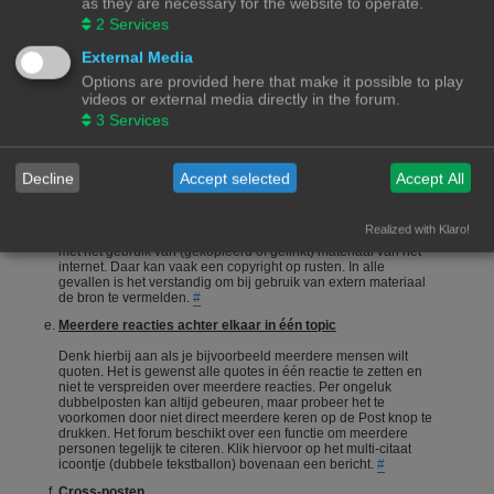
as they are necessary for the website to operate.
onderneemt en niet alleen maar een vraag stelt en gaat zitten
2
Services
afwachten wie je het correcte antwoord geeft.
#
Een vraag stellen
External Media
Options are provided here that make it possible to play
Vragen stellen is 1 van de meeste gebruikte acties op een
videos or external media directly in the forum.
forum. Echter is het bij een hobby als 3Dprinten ook van
belang dat de vragensteller naast het duidelijk formuleren van
3
Services
zijn/haar vraag, ook aangeeft wat hij/zij zelf al heeft gedaan,
heeft opgezocht of heeft geconstateerd. Het wordt erg
gewaardeerd als je zelf meedenkt.
#
Decline
Accept selected
Accept All
Foto's en plaatjes
Foto's en plaatjes verduidelijken vaak het onderwerp. Eigen
Realized with Klaro!
materiaal zal nooit een probleem zijn. Wees echter voorzichtig
met het gebruik van (gekopieerd of gelinkt) materiaal van het
internet. Daar kan vaak een copyright op rusten. In alle
gevallen is het verstandig om bij gebruik van extern materiaal
de bron te vermelden.
#
Meerdere reacties achter elkaar in één topic
Denk hierbij aan als je bijvoorbeeld meerdere mensen wilt
quoten. Het is gewenst alle quotes in één reactie te zetten en
niet te verspreiden over meerdere reacties. Per ongeluk
dubbelposten kan altijd gebeuren, maar probeer het te
voorkomen door niet direct meerdere keren op de Post knop te
drukken. Het forum beschikt over een functie om meerdere
personen tegelijk te citeren. Klik hiervoor op het multi-citaat
icoontje (dubbele tekstballon) bovenaan een bericht.
#
Cross-posten