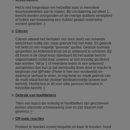
Het is niet toegestaan om hetzelfde topic in meerdere
forumonderdelen aan te maken. Bij constatering zal ofwel 1
bericht worden overgelaten en de overige dubbels verwijderd
of indien van toepassing een dubbel gestart onderwerp
worden gesloten.
#
Citeren
Citeren oftewel het herhalen van (een deel) van iemands
bericht kan nuttig zijn, maar gebruik het met mate. En gebruik
het liefst zo min mogelijk "geneste" quotes. Gebruik normaal
gesproken de Antwoord knop om je antwoord te schrijven. Bij
dit forum is de citaat knop standaard bij het laatste bericht
uitgeschakeld zodat daar sowieso al niet onnodig geciteerd
kan worden. Wil je 1 of meerdere leden in een antwoord
aanspreken dan kun je dat eenvoudig doen door je reactie te
beginnen met @Pieter (Pieter is hier een voorbeeld) en
daarna je verhaal te doen, of nog beter en maak gebruik van
de multi-citaat functie (dubbel tekstballonnetje boveen een
bericht). Hierbij kun je dit voor elke persoon herhalen in
hetzelfde bericht.
#
Gebruik van hoofdletters
Titels van topics die volledig in hoofdletters zijn geschreven
komen uitermate schreeuwerig over en zijn daarom niet
gewenst.
#
Off-topic reacties
Probeer je reacties zoveel mogelijk on-topic te houden, houd