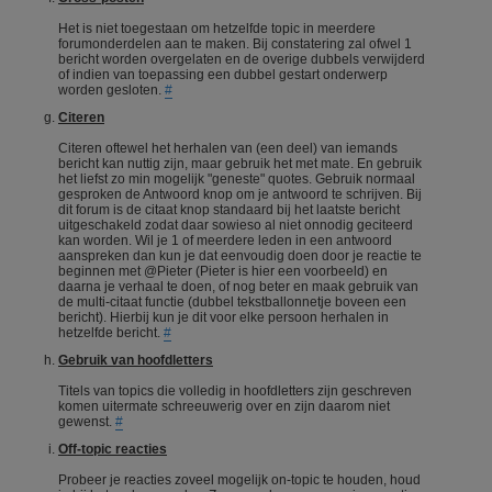
Het is niet toegestaan om hetzelfde topic in meerdere
forumonderdelen aan te maken. Bij constatering zal ofwel 1
bericht worden overgelaten en de overige dubbels verwijderd
of indien van toepassing een dubbel gestart onderwerp
worden gesloten.
#
Citeren
Citeren oftewel het herhalen van (een deel) van iemands
bericht kan nuttig zijn, maar gebruik het met mate. En gebruik
het liefst zo min mogelijk "geneste" quotes. Gebruik normaal
gesproken de Antwoord knop om je antwoord te schrijven. Bij
dit forum is de citaat knop standaard bij het laatste bericht
uitgeschakeld zodat daar sowieso al niet onnodig geciteerd
kan worden. Wil je 1 of meerdere leden in een antwoord
aanspreken dan kun je dat eenvoudig doen door je reactie te
beginnen met @Pieter (Pieter is hier een voorbeeld) en
daarna je verhaal te doen, of nog beter en maak gebruik van
de multi-citaat functie (dubbel tekstballonnetje boveen een
bericht). Hierbij kun je dit voor elke persoon herhalen in
hetzelfde bericht.
#
Gebruik van hoofdletters
Titels van topics die volledig in hoofdletters zijn geschreven
komen uitermate schreeuwerig over en zijn daarom niet
gewenst.
#
Off-topic reacties
Probeer je reacties zoveel mogelijk on-topic te houden, houd