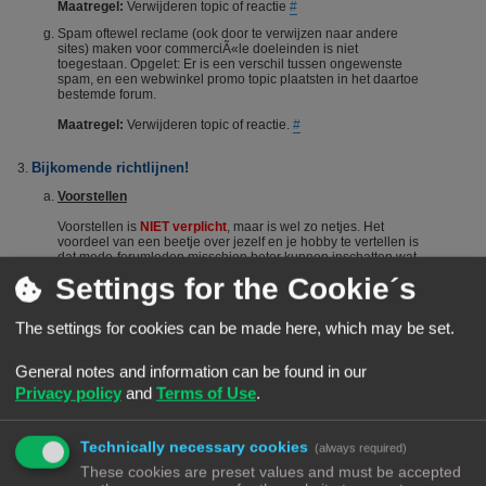
Maatregel:
Verwijderen topic of reactie
#
Spam oftewel reclame (ook door te verwijzen naar andere
sites) maken voor commerciÃ«le doeleinden is niet
toegestaan. Opgelet: Er is een verschil tussen ongewenste
spam, en een webwinkel promo topic plaatsten in het daartoe
bestemde forum.
Maatregel:
Verwijderen topic of reactie.
#
Bijkomende richtlijnen!
Voorstellen
Voorstellen is
NIET verplicht
, maar is wel zo netjes. Het
voordeel van een beetje over jezelf en je hobby te vertellen is
dat mede-forumleden misschien beter kunnen inschatten wat
je kennisniveau is en je dus sneller en beter kunnen helpen.
Settings for the Cookie´s
Het voorstellen wordt dus vanuit het Forumteam wel
gestimuleerd maar niet verplicht. Echter, het is niet toegestaan
om nieuwe leden door opmerkingen of hints aan te manen
The settings for cookies can be made here, which may be set.
zich voor te stellen. Berichten die suggereren dat iemand zich
"moet" voorstellen worden steevast verwijderd. Bij herhaald
overtreden van deze regel kan een (tijdelijke) ban het gevolg
General notes and information can be found in our
zijn.
#
Privacy policy
and
Terms of Use
.
De zoekfunctie
Voordat je een vraag stelt: Het wordt aangeraden om het forum
Technically necessary cookies
(always required)
te raadplegen via de zoekfunctie. Veel vragen zijn al vaker
gesteld op dit forum. De kans is groot dat je via de zoekfunctie
These cookies are preset values and must be accepted
een antwoord vindt. Het laat ook zien dat je zelf ook actie