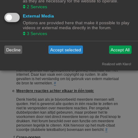
as they are necessary for the website to operate.
onderneemt en niet alleen maar een vraag stelt en gaat zitten
2
Services
afwachten wie je het correcte antwoord geeft.
#
Een vraag stellen
External Media
Options are provided here that make it possible to play
Vragen stellen is 1 van de meeste gebruikte acties op een
videos or external media directly in the forum.
forum. Echter is het bij een hobby als 3Dprinten ook van
belang dat de vragensteller naast het duidelijk formuleren van
3
Services
zijn/haar vraag, ook aangeeft wat hij/zij zelf al heeft gedaan,
heeft opgezocht of heeft geconstateerd. Het wordt erg
gewaardeerd als je zelf meedenkt.
#
Decline
Accept selected
Accept All
Foto's en plaatjes
Foto's en plaatjes verduidelijken vaak het onderwerp. Eigen
Realized with Klaro!
materiaal zal nooit een probleem zijn. Wees echter voorzichtig
met het gebruik van (gekopieerd of gelinkt) materiaal van het
internet. Daar kan vaak een copyright op rusten. In alle
gevallen is het verstandig om bij gebruik van extern materiaal
de bron te vermelden.
#
Meerdere reacties achter elkaar in één topic
Denk hierbij aan als je bijvoorbeeld meerdere mensen wilt
quoten. Het is gewenst alle quotes in één reactie te zetten en
niet te verspreiden over meerdere reacties. Per ongeluk
dubbelposten kan altijd gebeuren, maar probeer het te
voorkomen door niet direct meerdere keren op de Post knop te
drukken. Het forum beschikt over een functie om meerdere
personen tegelijk te citeren. Klik hiervoor op het multi-citaat
icoontje (dubbele tekstballon) bovenaan een bericht.
#
Cross-posten