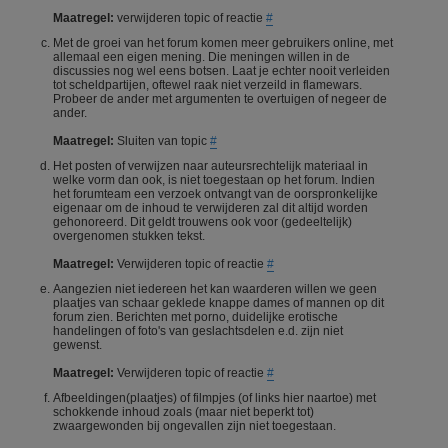
Maatregel:
verwijderen topic of reactie
#
Met de groei van het forum komen meer gebruikers online, met
allemaal een eigen mening. Die meningen willen in de
discussies nog wel eens botsen. Laat je echter nooit verleiden
tot scheldpartijen, oftewel raak niet verzeild in flamewars.
Probeer de ander met argumenten te overtuigen of negeer de
ander.
Maatregel:
Sluiten van topic
#
Het posten of verwijzen naar auteursrechtelijk materiaal in
welke vorm dan ook, is niet toegestaan op het forum. Indien
het forumteam een verzoek ontvangt van de oorspronkelijke
eigenaar om de inhoud te verwijderen zal dit altijd worden
gehonoreerd. Dit geldt trouwens ook voor (gedeeltelijk)
overgenomen stukken tekst.
Maatregel:
Verwijderen topic of reactie
#
Aangezien niet iedereen het kan waarderen willen we geen
plaatjes van schaar geklede knappe dames of mannen op dit
forum zien. Berichten met porno, duidelijke erotische
handelingen of foto's van geslachtsdelen e.d. zijn niet
gewenst.
Maatregel:
Verwijderen topic of reactie
#
Afbeeldingen(plaatjes) of filmpjes (of links hier naartoe) met
schokkende inhoud zoals (maar niet beperkt tot)
zwaargewonden bij ongevallen zijn niet toegestaan.