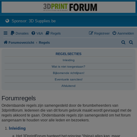
3dprintforum
Het 3D print forum van de Benelux na de sluiting van 3dprintforum.nl
(Opens a new tab)
Sponsor: 3D Supplies.be
Donaties
V&A
Regels
Registreer
Aanmelden
Z
Z
Forumoverzicht
Regels
o
o
REGELSECTIES
e
e
Inleiding
k
k
Wat is niet toegestaan?
Bijkomende richtlijnen!
Eventuele sancties!
Afsluitend
Forumregels
Onderstaande regels zijn samengesteld door de forumbeheerders van
3dprintforum. Iedereen die van dit forum gebruik maakt wordt gevraagd met de
regels akkoord te gaan. Onderstaande regels zijn samengesteld om het forum
aangenaam te houden voor alle leden en bezoekers.
Inleiding
Het 3DprintForum hanteert het principe "(bijna) alles kan, maar