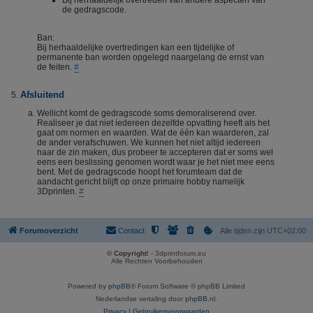
Bij herhaaldelijk overtreden van andere aspecten van
de gedragscode.
Ban:
Bij herhaaldelijke overtredingen kan een tijdelijke of
permanente ban worden opgelegd naargelang de ernst van
de feiten.
#
Afsluitend
Wellicht komt de gedragscode soms demoraliserend over.
Realiseer je dat niet iedereen dezelfde opvatting heeft als het
gaat om normen en waarden. Wat de één kan waarderen, zal
de ander verafschuwen. We kunnen het niet altijd iedereen
naar de zin maken, dus probeer te accepteren dat er soms wel
eens een beslissing genomen wordt waar je het niet mee eens
bent. Met de gedragscode hoopt het forumteam dat de
aandacht gericht blijft op onze primaire hobby namelijk
3Dprinten.
#
Forumoverzicht
Contact
Alle tijden zijn
UTC+02:00
© Copyright
! - 3dprintforum.eu
Alle Rechten Voorbehouden
Powered by
phpBB
® Forum Software © phpBB Limited
Nederlandse vertaling door
phpBB.nl
.
Privacy
|
Gebruikersvoorwaarden