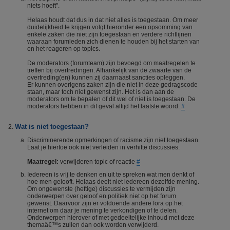
niets hoeft".
Helaas houdt dat dus in dat niet alles is toegestaan. Om meer
duidelijkheid te krijgen volgt hieronder een opsomming van
enkele zaken die niet zijn toegestaan en verdere richtlijnen
waaraan forumleden zich dienen te houden bij het starten van
en het reageren op topics.
De moderators (forumteam) zijn bevoegd om maatregelen te
treffen bij overtredingen. Afhankelijk van de zwaarte van de
overtreding(en) kunnen zij daarnaast sancties opleggen.
Er kunnen overigens zaken zijn die niet in deze gedragscode
staan, maar toch niet gewenst zijn. Het is dan aan de
moderators om te bepalen of dit wel of niet is toegestaan. De
moderators hebben in dit geval altijd het laatste woord.
#
Wat is niet toegestaan?
Discriminerende opmerkingen of racisme zijn niet toegestaan.
Laat je hiertoe ook niet verleiden in verhitte discussies.
Maatregel:
verwijderen topic of reactie
#
Iedereen is vrij te denken en uit te spreken wat men denkt of
hoe men gelooft. Helaas deelt niet iedereen dezelfde mening.
Om ongewenste (heftige) discussies te vermijden zijn
onderwerpen over geloof en politiek niet op het forum
gewenst. Daarvoor zijn er voldoende andere fora op het
internet om daar je mening te verkondigen of te delen.
Onderwerpen hierover of met gedeeltelijke inhoud met deze
themaâ€™s zullen dan ook worden verwijderd.