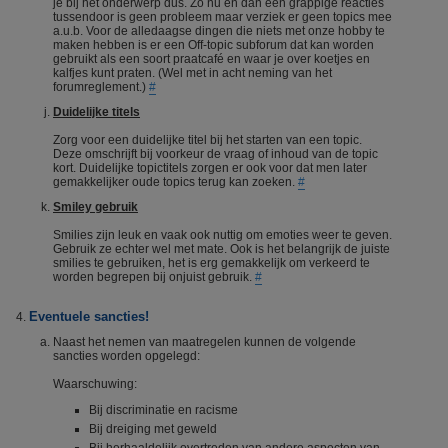
je bij het onderwerp dus. Zo nu en dan een grappige reacties
tussendoor is geen probleem maar verziek er geen topics mee
a.u.b. Voor de alledaagse dingen die niets met onze hobby te
maken hebben is er een Off-topic subforum dat kan worden
gebruikt als een soort praatcafé en waar je over koetjes en
kalfjes kunt praten. (Wel met in acht neming van het
forumreglement.)
#
Duidelijke titels
Zorg voor een duidelijke titel bij het starten van een topic.
Deze omschrijft bij voorkeur de vraag of inhoud van de topic
kort. Duidelijke topictitels zorgen er ook voor dat men later
gemakkelijker oude topics terug kan zoeken.
#
Smiley gebruik
Smilies zijn leuk en vaak ook nuttig om emoties weer te geven.
Gebruik ze echter wel met mate. Ook is het belangrijk de juiste
smilies te gebruiken, het is erg gemakkelijk om verkeerd te
worden begrepen bij onjuist gebruik.
#
Eventuele sancties!
Naast het nemen van maatregelen kunnen de volgende
sancties worden opgelegd:
Waarschuwing:
Bij discriminatie en racisme
Bij dreiging met geweld