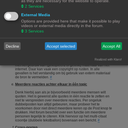
as they are necessary for the website to operate.
onderneemt en niet alleen maar een vraag stelt en gaat zitten
2
Services
afwachten wie je het correcte antwoord geeft.
#
Een vraag stellen
External Media
Options are provided here that make it possible to play
Vragen stellen is 1 van de meeste gebruikte acties op een
videos or external media directly in the forum.
forum. Echter is het bij een hobby als 3Dprinten ook van
belang dat de vragensteller naast het duidelijk formuleren van
3
Services
zijn/haar vraag, ook aangeeft wat hij/zij zelf al heeft gedaan,
heeft opgezocht of heeft geconstateerd. Het wordt erg
gewaardeerd als je zelf meedenkt.
#
Decline
Accept selected
Accept All
Foto's en plaatjes
Foto's en plaatjes verduidelijken vaak het onderwerp. Eigen
Realized with Klaro!
materiaal zal nooit een probleem zijn. Wees echter voorzichtig
met het gebruik van (gekopieerd of gelinkt) materiaal van het
internet. Daar kan vaak een copyright op rusten. In alle
gevallen is het verstandig om bij gebruik van extern materiaal
de bron te vermelden.
#
Meerdere reacties achter elkaar in één topic
Denk hierbij aan als je bijvoorbeeld meerdere mensen wilt
quoten. Het is gewenst alle quotes in één reactie te zetten en
niet te verspreiden over meerdere reacties. Per ongeluk
dubbelposten kan altijd gebeuren, maar probeer het te
voorkomen door niet direct meerdere keren op de Post knop te
drukken. Het forum beschikt over een functie om meerdere
personen tegelijk te citeren. Klik hiervoor op het multi-citaat
icoontje (dubbele tekstballon) bovenaan een bericht.
#
Cross-posten