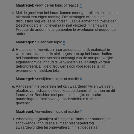
Maatregel:
verwijderen topic of reactie
#
Met de groei van het forum komen meer gebruikers online, met
allemaal een eigen mening. Die meningen willen in de
discussies nog wel eens botsen. Laat je echter nooit verleiden
tot scheldpartijen, oftewel raak niet verzeild in flamewars.
Probeer de ander met argumenten te overtuigen of negeer de
ander.
Maatregel:
Sluiten van topic
#
Het posten of verwijzen naar auteursrechtelijk materiaal in
welke vorm dan ook, is niet toegestaan op het forum. Indien
het forumteam een verzoek ontvangt van de oorspronkelijke
eigenaar om de inhoud te verwijderen zal dit altijd worden
gehonoreerd. Dit geldt trouwens ook voor (gedeeltelijk)
overgenomen stukken tekst.
Maatregel:
Verwijderen topic of reactie
#
Aangezien niet iedereen het kan waarderen willen we geen
plaatjes van schaar geklede knappe dames of mannen op dit
forum zien. Berichten met porno, duidelijke erotische
handelingen of foto's van geslachtsdelen e.d. zijn niet
gewenst.
Maatregel:
Verwijderen topic of reactie
#
Afbeeldingen(plaatjes) of filmpjes (of links hier naartoe) met
schokkende inhoud zoals (maar niet beperkt tot)
zwaargewonden bij ongevallen zijn niet toegestaan.