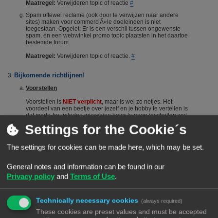
Maatregel:
Verwijderen topic of reactie
#
Spam oftewel reclame (ook door te verwijzen naar andere
sites) maken voor commerciÃ«le doeleinden is niet
toegestaan. Opgelet: Er is een verschil tussen ongewenste
spam, en een webwinkel promo topic plaatsten in het daartoe
bestemde forum.
Maatregel:
Verwijderen topic of reactie.
#
Bijkomende richtlijnen!
Voorstellen
Voorstellen is
NIET verplicht
, maar is wel zo netjes. Het
voordeel van een beetje over jezelf en je hobby te vertellen is
dat mede-forumleden misschien beter kunnen inschatten wat
je kennisniveau is en je dus sneller en beter kunnen helpen.
Settings for the Cookie´s
Het voorstellen wordt dus vanuit het Forumteam wel
gestimuleerd maar niet verplicht. Echter, het is niet toegestaan
om nieuwe leden door opmerkingen of hints aan te manen
The settings for cookies can be made here, which may be set.
zich voor te stellen. Berichten die suggereren dat iemand zich
"moet" voorstellen worden steevast verwijderd. Bij herhaald
overtreden van deze regel kan een (tijdelijke) ban het gevolg
General notes and information can be found in our
zijn.
#
Privacy policy
and
Terms of Use
.
De zoekfunctie
Voordat je een vraag stelt: Het wordt aangeraden om het forum
Technically necessary cookies
(always required)
te raadplegen via de zoekfunctie. Veel vragen zijn al vaker
gesteld op dit forum. De kans is groot dat je via de zoekfunctie
These cookies are preset values and must be accepted
een antwoord vindt. Het laat ook zien dat je zelf ook actie