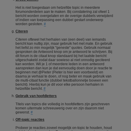
Het is niet toegestaan om hetzelfde topic in meerdere
forumonderdelen aan te maken. Bij constatering zal ofwel 1
bericht worden overgelaten en de overige dubbels verwijderd
of indien van toepassing een dubbel gestart onderwerp
worden gesloten.
#
Citeren
Citeren oftewel het herhalen van (een deel) van iemands
bericht kan nuttig zijn, maar gebruik het met mate. En gebruik
het liefst zo min mogelijk "geneste" quotes. Gebruik normaal
gesproken de Antwoord knop om je antwoord te schrijven. Bij
dit forum is de citaat knop standaard bij het laatste bericht
uitgeschakeld zodat daar sowieso al niet onnodig geciteerd
kan worden. Wil je 1 of meerdere leden in een antwoord
aanspreken dan kun je dat eenvoudig doen door je reactie te
beginnen met @Pieter (Pieter is hier een voorbeeld) en
daarna je verhaal te doen, of nog beter en maak gebruik van
de multi-citaat functie (dubbel tekstballonnetje boveen een
bericht). Hierbij kun je dit voor elke persoon herhalen in
hetzelfde bericht.
#
Gebruik van hoofdletters
Titels van topics die volledig in hoofdletters zijn geschreven
komen uitermate schreeuwerig over en zijn daarom niet
gewenst.
#
Off-topic reacties
Probeer je reacties zoveel mogelijk on-topic te houden, houd