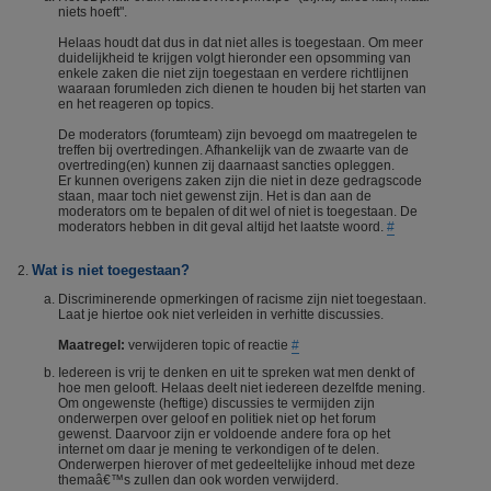
niets hoeft".
Helaas houdt dat dus in dat niet alles is toegestaan. Om meer
duidelijkheid te krijgen volgt hieronder een opsomming van
enkele zaken die niet zijn toegestaan en verdere richtlijnen
waaraan forumleden zich dienen te houden bij het starten van
en het reageren op topics.
De moderators (forumteam) zijn bevoegd om maatregelen te
treffen bij overtredingen. Afhankelijk van de zwaarte van de
overtreding(en) kunnen zij daarnaast sancties opleggen.
Er kunnen overigens zaken zijn die niet in deze gedragscode
staan, maar toch niet gewenst zijn. Het is dan aan de
moderators om te bepalen of dit wel of niet is toegestaan. De
moderators hebben in dit geval altijd het laatste woord.
#
Wat is niet toegestaan?
Discriminerende opmerkingen of racisme zijn niet toegestaan.
Laat je hiertoe ook niet verleiden in verhitte discussies.
Maatregel:
verwijderen topic of reactie
#
Iedereen is vrij te denken en uit te spreken wat men denkt of
hoe men gelooft. Helaas deelt niet iedereen dezelfde mening.
Om ongewenste (heftige) discussies te vermijden zijn
onderwerpen over geloof en politiek niet op het forum
gewenst. Daarvoor zijn er voldoende andere fora op het
internet om daar je mening te verkondigen of te delen.
Onderwerpen hierover of met gedeeltelijke inhoud met deze
themaâ€™s zullen dan ook worden verwijderd.