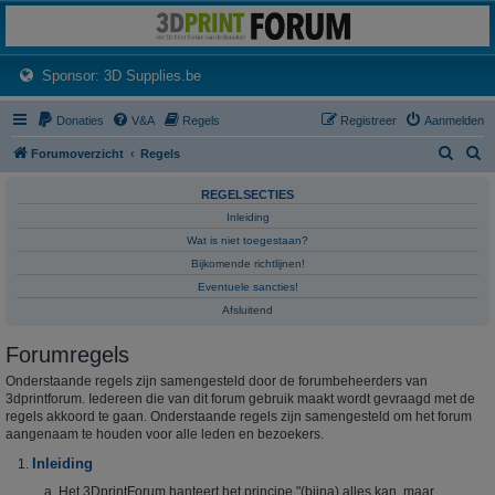
3dprintforum
Het 3D print forum van de Benelux na de sluiting van 3dprintforum.nl
(Opens a new tab)
Sponsor: 3D Supplies.be
Donaties
V&A
Regels
Registreer
Aanmelden
Z
Z
Forumoverzicht
Regels
o
o
REGELSECTIES
e
e
Inleiding
k
k
Wat is niet toegestaan?
Bijkomende richtlijnen!
Eventuele sancties!
Afsluitend
Forumregels
Onderstaande regels zijn samengesteld door de forumbeheerders van
3dprintforum. Iedereen die van dit forum gebruik maakt wordt gevraagd met de
regels akkoord te gaan. Onderstaande regels zijn samengesteld om het forum
aangenaam te houden voor alle leden en bezoekers.
Inleiding
Het 3DprintForum hanteert het principe "(bijna) alles kan, maar