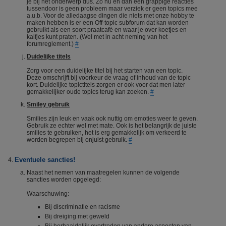
je bij het onderwerp dus. Zo nu en dan een grappige reacties
tussendoor is geen probleem maar verziek er geen topics mee
a.u.b. Voor de alledaagse dingen die niets met onze hobby te
maken hebben is er een Off-topic subforum dat kan worden
gebruikt als een soort praatcafé en waar je over koetjes en
kalfjes kunt praten. (Wel met in acht neming van het
forumreglement.)
#
Duidelijke titels
Zorg voor een duidelijke titel bij het starten van een topic.
Deze omschrijft bij voorkeur de vraag of inhoud van de topic
kort. Duidelijke topictitels zorgen er ook voor dat men later
gemakkelijker oude topics terug kan zoeken.
#
Smiley gebruik
Smilies zijn leuk en vaak ook nuttig om emoties weer te geven.
Gebruik ze echter wel met mate. Ook is het belangrijk de juiste
smilies te gebruiken, het is erg gemakkelijk om verkeerd te
worden begrepen bij onjuist gebruik.
#
Eventuele sancties!
Naast het nemen van maatregelen kunnen de volgende
sancties worden opgelegd:
Waarschuwing:
Bij discriminatie en racisme
Bij dreiging met geweld