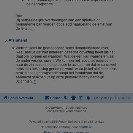
Bij herhaaldelijk overtreden van andere aspecten van
de gedragscode.
Ban:
Bij herhaaldelijke overtredingen kan een tijdelijke of
permanente ban worden opgelegd naargelang de ernst van
de feiten.
#
Afsluitend
Wellicht komt de gedragscode soms demoraliserend over.
Realiseer je dat niet iedereen dezelfde opvatting heeft als het
gaat om normen en waarden. Wat de één kan waarderen, zal
de ander verafschuwen. We kunnen het niet altijd iedereen
naar de zin maken, dus probeer te accepteren dat er soms wel
eens een beslissing genomen wordt waar je het niet mee eens
bent. Met de gedragscode hoopt het forumteam dat de
aandacht gericht blijft op onze primaire hobby namelijk
3Dprinten.
#
Forumoverzicht
Contact
Alle tijden zijn
UTC+02:00
© Copyright
! - 3dprintforum.eu
Alle Rechten Voorbehouden
Powered by
phpBB
® Forum Software © phpBB Limited
Nederlandse vertaling door
phpBB.nl
.
Privacy
|
Gebruikersvoorwaarden