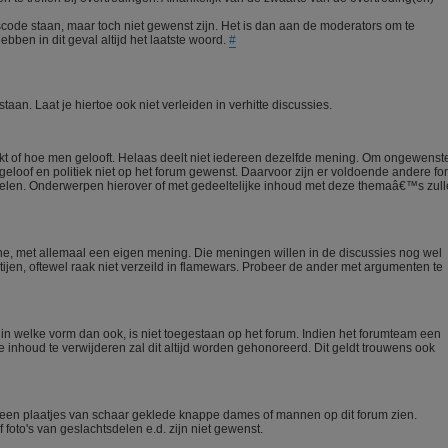
scode staan, maar toch niet gewenst zijn. Het is dan aan de moderators om te
ebben in dit geval altijd het laatste woord.
#
aan. Laat je hiertoe ook niet verleiden in verhitte discussies.
enkt of hoe men gelooft. Helaas deelt niet iedereen dezelfde mening. Om ongewenst
geloof en politiek niet op het forum gewenst. Daarvoor zijn er voldoende andere fo
 delen. Onderwerpen hierover of met gedeeltelijke inhoud met deze themaâ€™s zul
ne, met allemaal een eigen mening. Die meningen willen in de discussies nog wel
rtijen, oftewel raak niet verzeild in flamewars. Probeer de ander met argumenten te
l in welke vorm dan ook, is niet toegestaan op het forum. Indien het forumteam een
inhoud te verwijderen zal dit altijd worden gehonoreerd. Dit geldt trouwens ook
een plaatjes van schaar geklede knappe dames of mannen op dit forum zien.
 foto's van geslachtsdelen e.d. zijn niet gewenst.