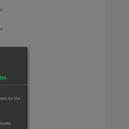
en
en
n
Use
.
ary for the
 media