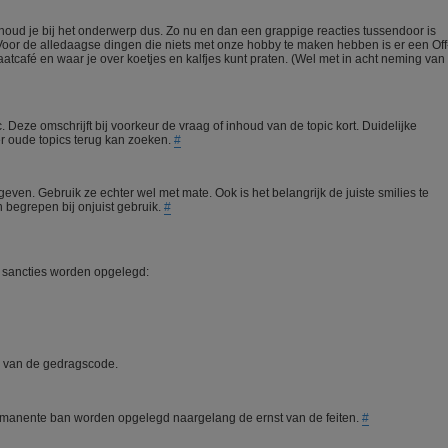
 houd je bij het onderwerp dus. Zo nu en dan een grappige reacties tussendoor is
Voor de alledaagse dingen die niets met onze hobby te maken hebben is er een Off
atcafé en waar je over koetjes en kalfjes kunt praten. (Wel met in acht neming van
ic. Deze omschrijft bij voorkeur de vraag of inhoud van de topic kort. Duidelijke
ker oude topics terug kan zoeken.
#
geven. Gebruik ze echter wel met mate. Ook is het belangrijk de juiste smilies te
 begrepen bij onjuist gebruik.
#
sancties worden opgelegd:
n van de gedragscode.
 permanente ban worden opgelegd naargelang de ernst van de feiten.
#