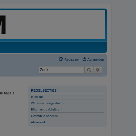
Registreer
Aanmelden
Zoek
Uitgebreid zoeken
REGELSECTIES
de regels
Inleiding
Wat is niet toegestaan?
Bijkomende richtlijnen!
Eventuele sancties!
e
Afsluitend