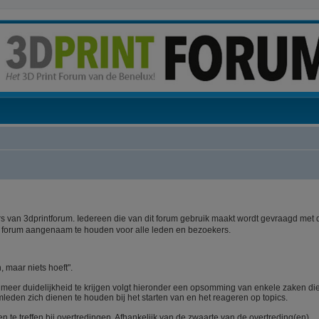
 van 3dprintforum. Iedereen die van dit forum gebruik maakt wordt gevraagd met 
t forum aangenaam te houden voor alle leden en bezoekers.
, maar niets hoeft".
m meer duidelijkheid te krijgen volgt hieronder een opsomming van enkele zaken di
mleden zich dienen te houden bij het starten van en het reageren op topics.
te treffen bij overtredingen. Afhankelijk van de zwaarte van de overtreding(en)