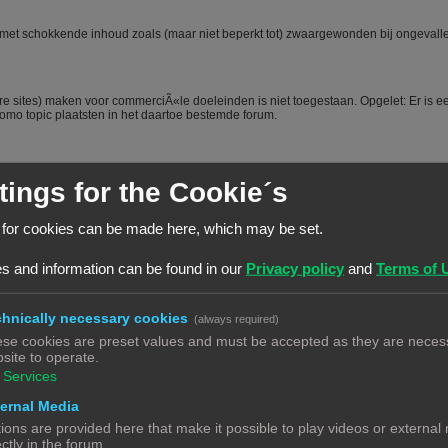
oe) met schokkende inhoud zoals (maar niet beperkt tot) zwaargewonden bij ongevall
e sites) maken voor commerciÃ«le doeleinden is niet toegestaan. Opgelet: Er is e
mo topic plaatsten in het daartoe bestemde forum.
tings for the Cookie´s
 for cookies can be made here, which may be set.
t voordeel van een beetje over jezelf en je hobby te vertellen is dat mede-forumlede
s en je dus sneller en beter kunnen helpen. Het voorstellen wordt dus vanuit het
, het is niet toegestaan om nieuwe leden door opmerkingen of hints aan te manen
s and information can be found in our
Privacy policy
and
Terms of 
nd zich "moet" voorstellen worden steevast verwijderd. Bij herhaald overtreden van
hnically necessary cookies
(always required)
se cookies are preset values and must be accepted as they are necess
forum te raadplegen via de zoekfunctie. Veel vragen zijn al vaker gesteld op dit
site to operate.
twoord vindt. Het laat ook zien dat je zelf ook actie onderneemt en niet alleen maar
ecte antwoord geeft.
#
Services
ernal Media
en forum. Echter is het bij een hobby als 3Dprinten ook van belang dat de
ions are provided here that make it possible to play videos or external
 vraag, ook aangeeft wat hij/zij zelf al heeft gedaan, heeft opgezocht of heeft
ectly in the forum.