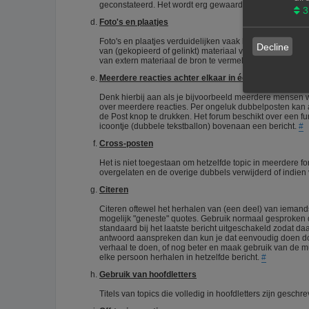
geconstateerd. Het wordt erg gewaardeerd als je zelf 
3
Foto's en plaatjes
Foto's en plaatjes verduidelijken vaak het onderwerp. E
Decline
van (gekopieerd of gelinkt) materiaal van het internet. D
van extern materiaal de bron te vermelden.
#
Meerdere reacties achter elkaar in één topic
Denk hierbij aan als je bijvoorbeeld meerdere mensen wil
over meerdere reacties. Per ongeluk dubbelposten kan a
de Post knop te drukken. Het forum beschikt over een fun
icoontje (dubbele tekstballon) bovenaan een bericht.
#
Cross-posten
Het is niet toegestaan om hetzelfde topic in meerdere f
overgelaten en de overige dubbels verwijderd of indie
Citeren
Citeren oftewel het herhalen van (een deel) van iemands 
mogelijk "geneste" quotes. Gebruik normaal gesproken de
standaard bij het laatste bericht uitgeschakeld zodat da
antwoord aanspreken dan kun je dat eenvoudig doen door
verhaal te doen, of nog beter en maak gebruik van de mult
elke persoon herhalen in hetzelfde bericht.
#
Gebruik van hoofdletters
Titels van topics die volledig in hoofdletters zijn ges