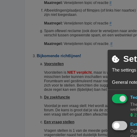
Maatregel:
Verwijderen topic of reactie
#
Afbeeldingen(plaatjes) of filmpjes (of links hier naart
zijn niet toegestaan.
Maatregel:
Verwijderen topic of reactie
#
Spam oftewel reclame (ook door te verwijzen naar ander
verschil tussen ongewenste spam, en een webwinkel pro
Maatregel:
Verwijderen topic of reactie.
#
Bijkomende richtlijnen!
Set
Voorstellen
The settings
Voorstellen is
NIET verplicht
, maar is wel zo netjes. He
misschien beter kunnen inschatten wat je kennisniveau i
Forumteam wel gestimuleerd maar niet verplicht. Echter
General note
zich voor te stellen. Berichten die suggereren dat iema
deze regel kan een (tijdelijke) ban het gevolg zijn.
#
Tec
De zoekfunctie
The
Voordat je een vraag stelt: Het wordt aangeraden om het 
web
forum. De kans is groot dat je via de zoekfunctie een an
een vraag stelt en gaat zitten afwachten wie je het corr
2
Een vraag stellen
Ext
Vragen stellen is 1 van de meeste gebruikte acties op e
Opt
vragensteller naast het duidelijk formuleren van zijn/haar
dir