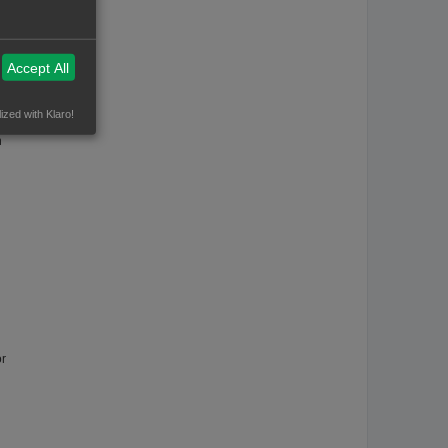
Accept All
uik
ized with Klaro!
n
or