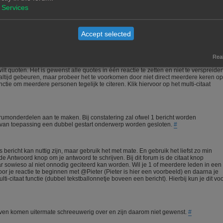
meedenkt.
#
Services
igen materiaal zal nooit een probleem zijn. Wees echter voorzichtig met het gebruik
Accept selected
aar kan vaak een copyright op rusten. In alle gevallen is het verstandig om bij gebr
Real
t quoten. Het is gewenst alle quotes in één reactie te zetten en niet te verspreide
ltijd gebeuren, maar probeer het te voorkomen door niet direct meerdere keren op
ctie om meerdere personen tegelijk te citeren. Klik hiervoor op het multi-citaat
orumonderdelen aan te maken. Bij constatering zal ofwel 1 bericht worden
n van toepassing een dubbel gestart onderwerp worden gesloten.
#
bericht kan nuttig zijn, maar gebruik het met mate. En gebruik het liefst zo min
 Antwoord knop om je antwoord te schrijven. Bij dit forum is de citaat knop
ar sowieso al niet onnodig geciteerd kan worden. Wil je 1 of meerdere leden in een
 je reactie te beginnen met @Pieter (Pieter is hier een voorbeeld) en daarna je
i-citaat functie (dubbel tekstballonnetje boveen een bericht). Hierbij kun je dit vo
chreven komen uitermate schreeuwerig over en zijn daarom niet gewenst.
#