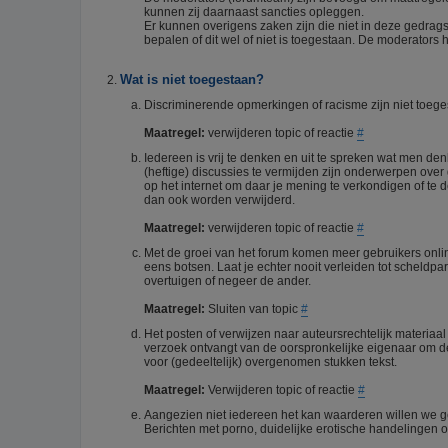
kunnen zij daarnaast sancties opleggen.
Er kunnen overigens zaken zijn die niet in deze gedrag
bepalen of dit wel of niet is toegestaan. De moderators h
Wat is niet toegestaan?
Discriminerende opmerkingen of racisme zijn niet toegest
Maatregel:
verwijderen topic of reactie
#
Iedereen is vrij te denken en uit te spreken wat men d
(heftige) discussies te vermijden zijn onderwerpen over 
op het internet om daar je mening te verkondigen of te
dan ook worden verwijderd.
Maatregel:
verwijderen topic of reactie
#
Met de groei van het forum komen meer gebruikers onli
eens botsen. Laat je echter nooit verleiden tot scheldpa
overtuigen of negeer de ander.
Maatregel:
Sluiten van topic
#
Het posten of verwijzen naar auteursrechtelijk materiaa
verzoek ontvangt van de oorspronkelijke eigenaar om de 
voor (gedeeltelijk) overgenomen stukken tekst.
Maatregel:
Verwijderen topic of reactie
#
Aangezien niet iedereen het kan waarderen willen we g
Berichten met porno, duidelijke erotische handelingen of