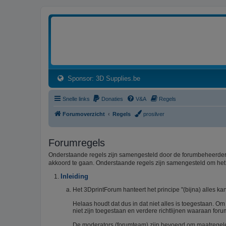
3dprintforum
Het 3D print forum van de Benelux na de sluiting van 3dprintforum.nl
(Opens a new tab)
Sponsor: 3D Supplies.be
Snelle links
Donaties
V&A
Regels
Forumoverzicht
Regels
prosilver
Forumregels
Onderstaande regels zijn samengesteld door de forumbeheerders
akkoord te gaan. Onderstaande regels zijn samengesteld om he
Inleiding
Het 3DprintForum hanteert het principe "(bijna) alles kan
Helaas houdt dat dus in dat niet alles is toegestaan. O
niet zijn toegestaan en verdere richtlijnen waaraan foru
De moderators (forumteam) zijn bevoegd om maatregelen 