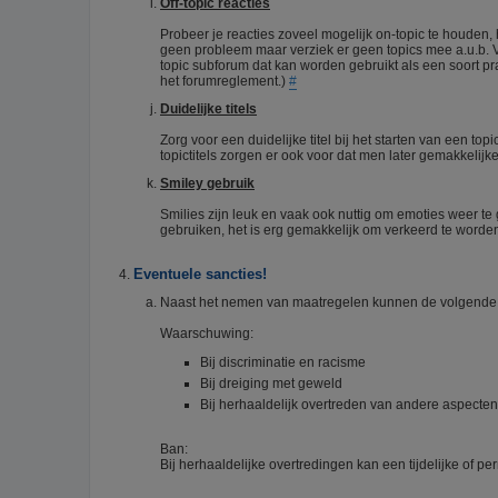
Off-topic reacties
Probeer je reacties zoveel mogelijk on-topic te houden,
geen probleem maar verziek er geen topics mee a.u.b. 
topic subforum dat kan worden gebruikt als een soort pra
het forumreglement.)
#
Duidelijke titels
Zorg voor een duidelijke titel bij het starten van een top
topictitels zorgen er ook voor dat men later gemakkelij
Smiley gebruik
Smilies zijn leuk en vaak ook nuttig om emoties weer te 
gebruiken, het is erg gemakkelijk om verkeerd te worden
Eventuele sancties!
Naast het nemen van maatregelen kunnen de volgende 
Waarschuwing:
Bij discriminatie en racisme
Bij dreiging met geweld
Bij herhaaldelijk overtreden van andere aspecte
Ban:
Bij herhaaldelijke overtredingen kan een tijdelijke of