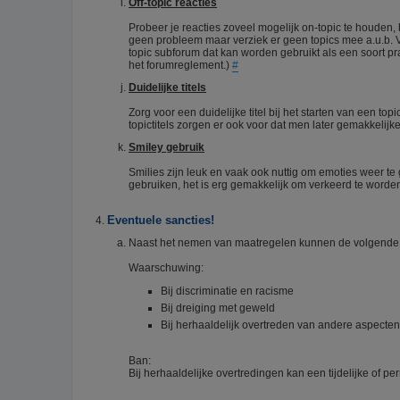
Off-topic reacties
Probeer je reacties zoveel mogelijk on-topic te houden,
geen probleem maar verziek er geen topics mee a.u.b. 
topic subforum dat kan worden gebruikt als een soort pra
het forumreglement.)
#
Duidelijke titels
Zorg voor een duidelijke titel bij het starten van een top
topictitels zorgen er ook voor dat men later gemakkelij
Smiley gebruik
Smilies zijn leuk en vaak ook nuttig om emoties weer te 
gebruiken, het is erg gemakkelijk om verkeerd te worden
Eventuele sancties!
Naast het nemen van maatregelen kunnen de volgende 
Waarschuwing:
Bij discriminatie en racisme
Bij dreiging met geweld
Bij herhaaldelijk overtreden van andere aspecte
Ban:
Bij herhaaldelijke overtredingen kan een tijdelijke of