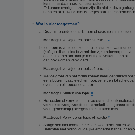
kunnen zij daarnaast sancties opleggen.
Er kunnen overigens zaken zijn die niet in deze gedrag
bepalen of dit wel of niet is toegestaan. De moderators h
Wat is niet toegestaan?
Discriminerende opmerkingen of racisme zijn niet toegest
Maatregel:
verwijderen topic of reactie
#
Iedereen is vrij te denken en uit te spreken wat men d
(heftige) discussies te vermijden zijn onderwerpen over 
op het internet om daar je mening te verkondigen of te
dan ook worden verwijderd.
Maatregel:
verwijderen topic of reactie
#
Met de groei van het forum komen meer gebruikers onli
eens botsen. Laat je echter nooit verleiden tot scheldpa
overtuigen of negeer de ander.
Maatregel:
Sluiten van topic
#
Het posten of verwijzen naar auteursrechtelijk materiaa
verzoek ontvangt van de oorspronkelijke eigenaar om de 
voor (gedeeltelijk) overgenomen stukken tekst.
Maatregel:
Verwijderen topic of reactie
#
Aangezien niet iedereen het kan waarderen willen we g
Berichten met porno, duidelijke erotische handelingen of