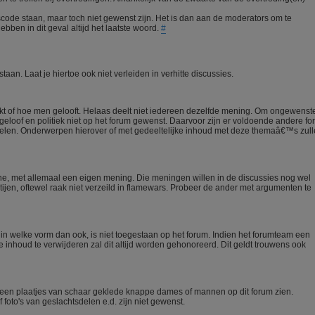
scode staan, maar toch niet gewenst zijn. Het is dan aan de moderators om te
ebben in dit geval altijd het laatste woord.
#
aan. Laat je hiertoe ook niet verleiden in verhitte discussies.
enkt of hoe men gelooft. Helaas deelt niet iedereen dezelfde mening. Om ongewenst
geloof en politiek niet op het forum gewenst. Daarvoor zijn er voldoende andere fo
 delen. Onderwerpen hierover of met gedeeltelijke inhoud met deze themaâ€™s zul
ne, met allemaal een eigen mening. Die meningen willen in de discussies nog wel
rtijen, oftewel raak niet verzeild in flamewars. Probeer de ander met argumenten te
l in welke vorm dan ook, is niet toegestaan op het forum. Indien het forumteam een
inhoud te verwijderen zal dit altijd worden gehonoreerd. Dit geldt trouwens ook
een plaatjes van schaar geklede knappe dames of mannen op dit forum zien.
 foto's van geslachtsdelen e.d. zijn niet gewenst.