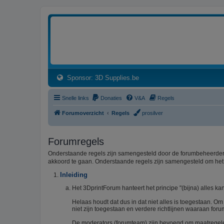
3dprintforum
Het 3D print forum van de Benelux na de sluiting van 3dprintforum.nl
(Opens a new tab)
Sponsor: 3D Supplies.be
Snelle links
Donaties
V&A
Regels
Forumoverzicht
Regels
prosilver
Forumregels
Onderstaande regels zijn samengesteld door de forumbeheerders
akkoord te gaan. Onderstaande regels zijn samengesteld om he
Inleiding
Het 3DprintForum hanteert het principe "(bijna) alles kan
Helaas houdt dat dus in dat niet alles is toegestaan. O
niet zijn toegestaan en verdere richtlijnen waaraan foru
De moderators (forumteam) zijn bevoegd om maatregelen 