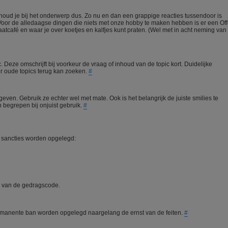
 houd je bij het onderwerp dus. Zo nu en dan een grappige reacties tussendoor is
Voor de alledaagse dingen die niets met onze hobby te maken hebben is er een Off
atcafé en waar je over koetjes en kalfjes kunt praten. (Wel met in acht neming van
ic. Deze omschrijft bij voorkeur de vraag of inhoud van de topic kort. Duidelijke
ker oude topics terug kan zoeken.
#
geven. Gebruik ze echter wel met mate. Ook is het belangrijk de juiste smilies te
 begrepen bij onjuist gebruik.
#
sancties worden opgelegd:
n van de gedragscode.
 permanente ban worden opgelegd naargelang de ernst van de feiten.
#