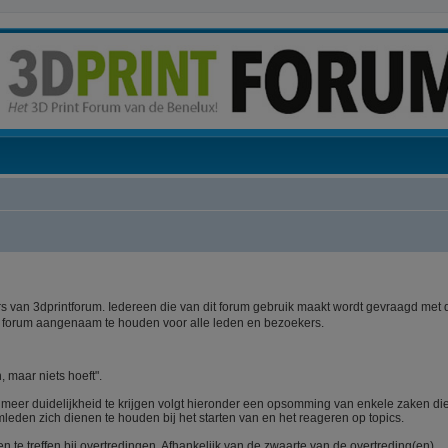
 van 3dprintforum. Iedereen die van dit forum gebruik maakt wordt gevraagd met 
t forum aangenaam te houden voor alle leden en bezoekers.
, maar niets hoeft".
m meer duidelijkheid te krijgen volgt hieronder een opsomming van enkele zaken di
mleden zich dienen te houden bij het starten van en het reageren op topics.
te treffen bij overtredingen. Afhankelijk van de zwaarte van de overtreding(en)