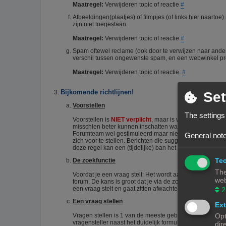
Maatregel:
Verwijderen topic of reactie
#
Afbeeldingen(plaatjes) of filmpjes (of links hier naart
zijn niet toegestaan.
Maatregel:
Verwijderen topic of reactie
#
Spam oftewel reclame (ook door te verwijzen naar ander
verschil tussen ongewenste spam, en een webwinkel pro
Maatregel:
Verwijderen topic of reactie.
#
Bijkomende richtlijnen!
Set
Voorstellen
The settings
Voorstellen is
NIET verplicht
, maar is wel zo netjes. He
misschien beter kunnen inschatten wat je kennisniveau i
Forumteam wel gestimuleerd maar niet verplicht. Echter
General note
zich voor te stellen. Berichten die suggereren dat iema
deze regel kan een (tijdelijke) ban het gevolg zijn.
#
Tec
De zoekfunctie
The
Voordat je een vraag stelt: Het wordt aangeraden om het 
web
forum. De kans is groot dat je via de zoekfunctie een an
een vraag stelt en gaat zitten afwachten wie je het corr
2
Een vraag stellen
Ext
Vragen stellen is 1 van de meeste gebruikte acties op e
Opt
vragensteller naast het duidelijk formuleren van zijn/haar
dir