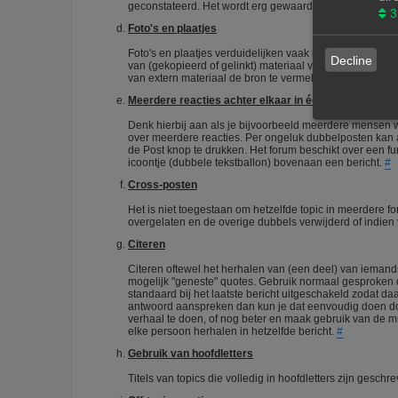
geconstateerd. Het wordt erg gewaardeerd als je zelf 
3
Foto's en plaatjes
Foto's en plaatjes verduidelijken vaak het onderwerp. E
Decline
van (gekopieerd of gelinkt) materiaal van het internet. D
van extern materiaal de bron te vermelden.
#
Meerdere reacties achter elkaar in één topic
Denk hierbij aan als je bijvoorbeeld meerdere mensen wil
over meerdere reacties. Per ongeluk dubbelposten kan a
de Post knop te drukken. Het forum beschikt over een fun
icoontje (dubbele tekstballon) bovenaan een bericht.
#
Cross-posten
Het is niet toegestaan om hetzelfde topic in meerdere f
overgelaten en de overige dubbels verwijderd of indie
Citeren
Citeren oftewel het herhalen van (een deel) van iemands 
mogelijk "geneste" quotes. Gebruik normaal gesproken de
standaard bij het laatste bericht uitgeschakeld zodat da
antwoord aanspreken dan kun je dat eenvoudig doen door
verhaal te doen, of nog beter en maak gebruik van de mult
elke persoon herhalen in hetzelfde bericht.
#
Gebruik van hoofdletters
Titels van topics die volledig in hoofdletters zijn ges