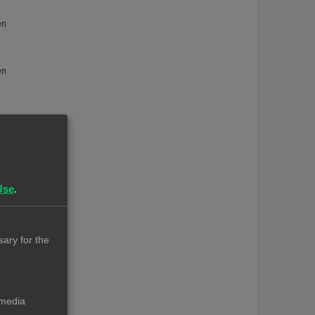
en
en
n
Use
.
ary for the
 media