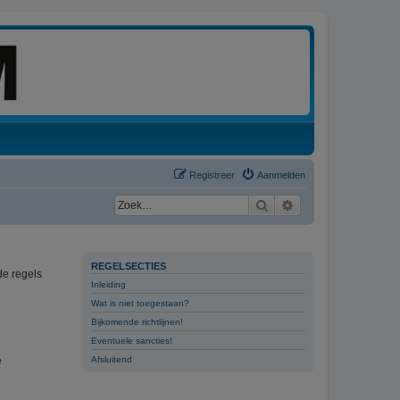
Registreer
Aanmelden
Zoek
Uitgebreid zoeken
REGELSECTIES
de regels
Inleiding
Wat is niet toegestaan?
Bijkomende richtlijnen!
Eventuele sancties!
e
Afsluitend