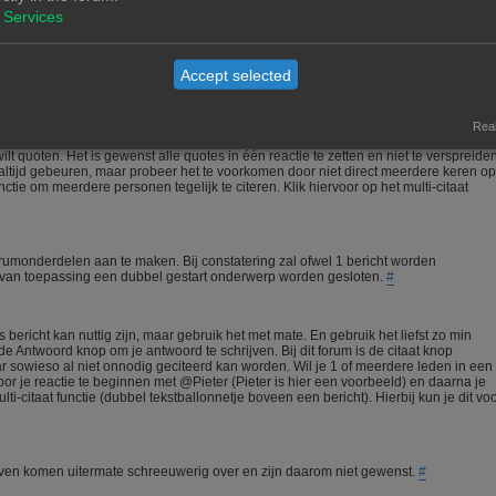
meedenkt.
#
Services
igen materiaal zal nooit een probleem zijn. Wees echter voorzichtig met het gebruik
Accept selected
aar kan vaak een copyright op rusten. In alle gevallen is het verstandig om bij gebr
Real
t quoten. Het is gewenst alle quotes in één reactie te zetten en niet te verspreide
ltijd gebeuren, maar probeer het te voorkomen door niet direct meerdere keren op
ctie om meerdere personen tegelijk te citeren. Klik hiervoor op het multi-citaat
orumonderdelen aan te maken. Bij constatering zal ofwel 1 bericht worden
n van toepassing een dubbel gestart onderwerp worden gesloten.
#
bericht kan nuttig zijn, maar gebruik het met mate. En gebruik het liefst zo min
 Antwoord knop om je antwoord te schrijven. Bij dit forum is de citaat knop
ar sowieso al niet onnodig geciteerd kan worden. Wil je 1 of meerdere leden in een
 je reactie te beginnen met @Pieter (Pieter is hier een voorbeeld) en daarna je
i-citaat functie (dubbel tekstballonnetje boveen een bericht). Hierbij kun je dit vo
chreven komen uitermate schreeuwerig over en zijn daarom niet gewenst.
#