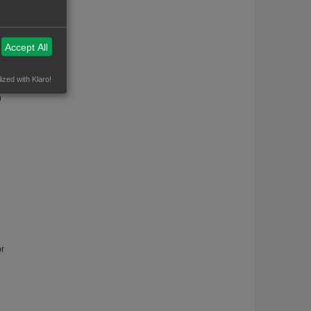
Accept All
uik
ized with Klaro!
n
or