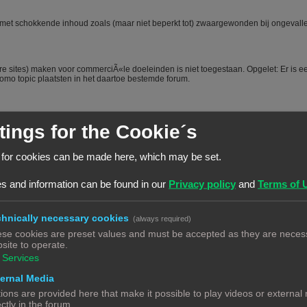
oe) met schokkende inhoud zoals (maar niet beperkt tot) zwaargewonden bij ongevall
e sites) maken voor commerciÃ«le doeleinden is niet toegestaan. Opgelet: Er is e
mo topic plaatsten in het daartoe bestemde forum.
tings for the Cookie´s
 for cookies can be made here, which may be set.
t voordeel van een beetje over jezelf en je hobby te vertellen is dat mede-forumlede
s en je dus sneller en beter kunnen helpen. Het voorstellen wordt dus vanuit het
, het is niet toegestaan om nieuwe leden door opmerkingen of hints aan te manen
s and information can be found in our
Privacy policy
and
Terms of 
nd zich "moet" voorstellen worden steevast verwijderd. Bij herhaald overtreden van
hnically necessary cookies
(always required)
se cookies are preset values and must be accepted as they are necess
forum te raadplegen via de zoekfunctie. Veel vragen zijn al vaker gesteld op dit
site to operate.
twoord vindt. Het laat ook zien dat je zelf ook actie onderneemt en niet alleen maar
ecte antwoord geeft.
#
Services
ernal Media
en forum. Echter is het bij een hobby als 3Dprinten ook van belang dat de
ions are provided here that make it possible to play videos or external
 vraag, ook aangeeft wat hij/zij zelf al heeft gedaan, heeft opgezocht of heeft
ectly in the forum.