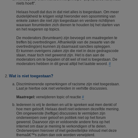
niets hoeft".
Helaas houdt dat dus in dat niet alles is toegestaan. Om meer
duidelijkheid te krijgen volgt hieronder een opsomming van
enkele zaken die niet zijn toegestaan en verdere richtlijnen
waaraan forumleden zich dienen te houden bij het starten van
en het reageren op topics.
De moderators (forumteam) zijn bevoegd om maatregelen te
treffen bij overtredingen. Afhankelijk van de zwaarte van de
overtreding(en) kunnen zij daarnaast sancties opleggen.
Er kunnen overigens zaken zijn die niet in deze gedragscode
staan, maar toch niet gewenst zijn. Het is dan aan de
moderators om te bepalen of dit wel of niet is toegestaan. De
moderators hebben in dit geval altijd het laatste woord.
#
Wat is niet toegestaan?
Discriminerende opmerkingen of racisme zijn niet toegestaan.
Laat je hiertoe ook niet verleiden in verhitte discussies.
Maatregel:
verwijderen topic of reactie
#
Iedereen is vrij te denken en uit te spreken wat men denkt of
hoe men gelooft. Helaas deelt niet iedereen dezelfde mening.
Om ongewenste (heftige) discussies te vermijden zijn
onderwerpen over geloof en politiek niet op het forum
gewenst. Daarvoor zijn er voldoende andere fora op het
internet om daar je mening te verkondigen of te delen.
Onderwerpen hierover of met gedeeltelijke inhoud met deze
themaâ€™s zullen dan ook worden verwijderd.