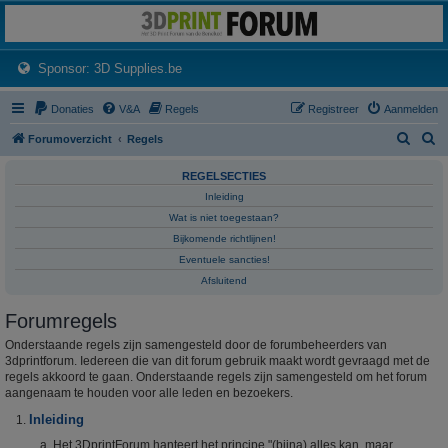
3dprintforum
Het 3D print forum van de Benelux na de sluiting van 3dprintforum.nl
(Opens a new tab)
Sponsor: 3D Supplies.be
Donaties
V&A
Regels
Registreer
Aanmelden
Z
Z
Forumoverzicht
Regels
o
o
REGELSECTIES
e
e
Inleiding
k
k
Wat is niet toegestaan?
Bijkomende richtlijnen!
Eventuele sancties!
Afsluitend
Forumregels
Onderstaande regels zijn samengesteld door de forumbeheerders van
3dprintforum. Iedereen die van dit forum gebruik maakt wordt gevraagd met de
regels akkoord te gaan. Onderstaande regels zijn samengesteld om het forum
aangenaam te houden voor alle leden en bezoekers.
Inleiding
Het 3DprintForum hanteert het principe "(bijna) alles kan, maar