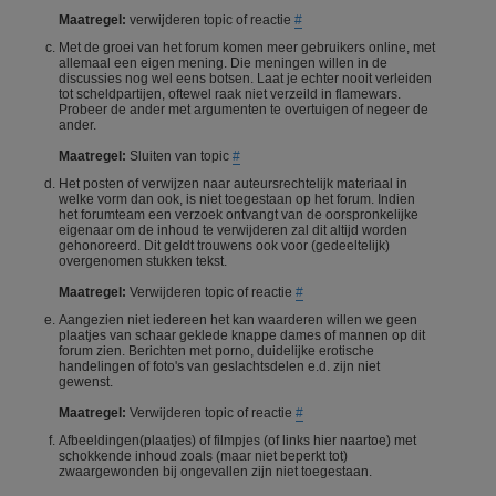
Maatregel:
verwijderen topic of reactie
#
Met de groei van het forum komen meer gebruikers online, met
allemaal een eigen mening. Die meningen willen in de
discussies nog wel eens botsen. Laat je echter nooit verleiden
tot scheldpartijen, oftewel raak niet verzeild in flamewars.
Probeer de ander met argumenten te overtuigen of negeer de
ander.
Maatregel:
Sluiten van topic
#
Het posten of verwijzen naar auteursrechtelijk materiaal in
welke vorm dan ook, is niet toegestaan op het forum. Indien
het forumteam een verzoek ontvangt van de oorspronkelijke
eigenaar om de inhoud te verwijderen zal dit altijd worden
gehonoreerd. Dit geldt trouwens ook voor (gedeeltelijk)
overgenomen stukken tekst.
Maatregel:
Verwijderen topic of reactie
#
Aangezien niet iedereen het kan waarderen willen we geen
plaatjes van schaar geklede knappe dames of mannen op dit
forum zien. Berichten met porno, duidelijke erotische
handelingen of foto's van geslachtsdelen e.d. zijn niet
gewenst.
Maatregel:
Verwijderen topic of reactie
#
Afbeeldingen(plaatjes) of filmpjes (of links hier naartoe) met
schokkende inhoud zoals (maar niet beperkt tot)
zwaargewonden bij ongevallen zijn niet toegestaan.