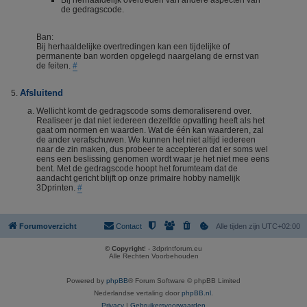
Bij herhaaldelijk overtreden van andere aspecten van
de gedragscode.
Ban:
Bij herhaaldelijke overtredingen kan een tijdelijke of
permanente ban worden opgelegd naargelang de ernst van
de feiten.
#
Afsluitend
Wellicht komt de gedragscode soms demoraliserend over.
Realiseer je dat niet iedereen dezelfde opvatting heeft als het
gaat om normen en waarden. Wat de één kan waarderen, zal
de ander verafschuwen. We kunnen het niet altijd iedereen
naar de zin maken, dus probeer te accepteren dat er soms wel
eens een beslissing genomen wordt waar je het niet mee eens
bent. Met de gedragscode hoopt het forumteam dat de
aandacht gericht blijft op onze primaire hobby namelijk
3Dprinten.
#
Forumoverzicht
Contact
Alle tijden zijn
UTC+02:00
© Copyright
! - 3dprintforum.eu
Alle Rechten Voorbehouden
Powered by
phpBB
® Forum Software © phpBB Limited
Nederlandse vertaling door
phpBB.nl
.
Privacy
|
Gebruikersvoorwaarden