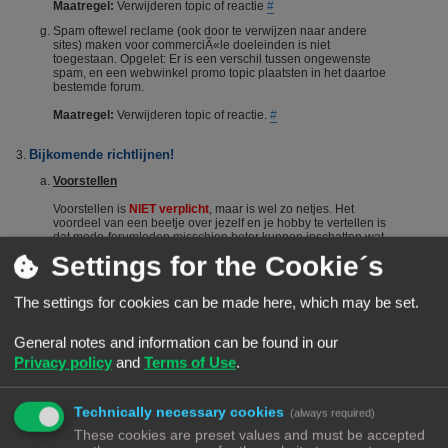
Maatregel:
Verwijderen topic of reactie
#
Spam oftewel reclame (ook door te verwijzen naar andere
sites) maken voor commerciÃ«le doeleinden is niet
toegestaan. Opgelet: Er is een verschil tussen ongewenste
spam, en een webwinkel promo topic plaatsten in het daartoe
bestemde forum.
Maatregel:
Verwijderen topic of reactie.
#
Bijkomende richtlijnen!
Voorstellen
Voorstellen is
NIET verplicht
, maar is wel zo netjes. Het
voordeel van een beetje over jezelf en je hobby te vertellen is
dat mede-forumleden misschien beter kunnen inschatten wat
je kennisniveau is en je dus sneller en beter kunnen helpen.
Settings for the Cookie´s
Het voorstellen wordt dus vanuit het Forumteam wel
gestimuleerd maar niet verplicht. Echter, het is niet toegestaan
om nieuwe leden door opmerkingen of hints aan te manen
The settings for cookies can be made here, which may be set.
zich voor te stellen. Berichten die suggereren dat iemand zich
"moet" voorstellen worden steevast verwijderd. Bij herhaald
overtreden van deze regel kan een (tijdelijke) ban het gevolg
General notes and information can be found in our
zijn.
#
Privacy policy
and
Terms of Use
.
De zoekfunctie
Voordat je een vraag stelt: Het wordt aangeraden om het forum
Technically necessary cookies
(always required)
te raadplegen via de zoekfunctie. Veel vragen zijn al vaker
gesteld op dit forum. De kans is groot dat je via de zoekfunctie
These cookies are preset values and must be accepted
een antwoord vindt. Het laat ook zien dat je zelf ook actie