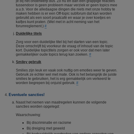
je bij het onderwerp dus. Zo nu en dan een grappige reacties
tussendoor is geen probleem maar verziek er geen topics mee
a.u.b. Voor de alledaagse dingen die niets met onze hobby te
maken hebben is er een Off-topic subforum dat kan worden
gebruikt als een soort praatcafé en waar je over koetjes en
kalfjes kunt praten. (Wel met in acht neming van het
forumreglement.)
#
Duidelijke titels
Zorg voor een duidelijke titel bij het starten van een topic.
Deze omschrijft bij voorkeur de vraag of inhoud van de topic
kort. Duidelijke topictitels zorgen er ook voor dat men later
gemakkelijker oude topics terug kan zoeken.
#
Smiley gebruik
Smilies zijn leuk en vaak ook nuttig om emoties weer te geven.
Gebruik ze echter wel met mate. Ook is het belangrijk de juiste
smilies te gebruiken, het is erg gemakkelijk om verkeerd te
worden begrepen bij onjuist gebruik.
#
Eventuele sancties!
Naast het nemen van maatregelen kunnen de volgende
sancties worden opgelegd:
Waarschuwing:
Bij discriminatie en racisme
Bij dreiging met geweld