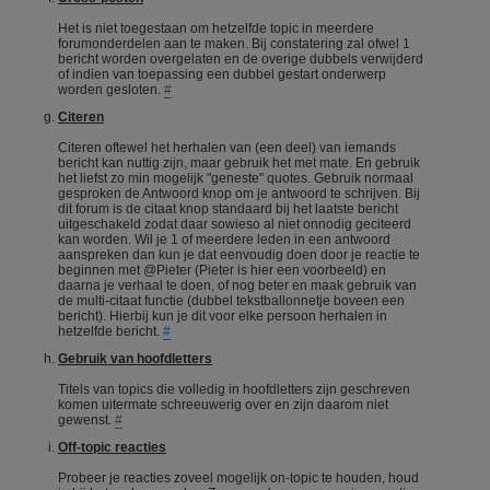
Het is niet toegestaan om hetzelfde topic in meerdere
forumonderdelen aan te maken. Bij constatering zal ofwel 1
bericht worden overgelaten en de overige dubbels verwijderd
of indien van toepassing een dubbel gestart onderwerp
worden gesloten.
#
Citeren
Citeren oftewel het herhalen van (een deel) van iemands
bericht kan nuttig zijn, maar gebruik het met mate. En gebruik
het liefst zo min mogelijk "geneste" quotes. Gebruik normaal
gesproken de Antwoord knop om je antwoord te schrijven. Bij
dit forum is de citaat knop standaard bij het laatste bericht
uitgeschakeld zodat daar sowieso al niet onnodig geciteerd
kan worden. Wil je 1 of meerdere leden in een antwoord
aanspreken dan kun je dat eenvoudig doen door je reactie te
beginnen met @Pieter (Pieter is hier een voorbeeld) en
daarna je verhaal te doen, of nog beter en maak gebruik van
de multi-citaat functie (dubbel tekstballonnetje boveen een
bericht). Hierbij kun je dit voor elke persoon herhalen in
hetzelfde bericht.
#
Gebruik van hoofdletters
Titels van topics die volledig in hoofdletters zijn geschreven
komen uitermate schreeuwerig over en zijn daarom niet
gewenst.
#
Off-topic reacties
Probeer je reacties zoveel mogelijk on-topic te houden, houd