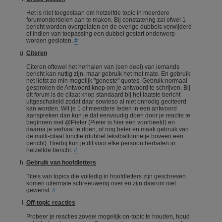
Het is niet toegestaan om hetzelfde topic in meerdere
forumonderdelen aan te maken. Bij constatering zal ofwel 1
bericht worden overgelaten en de overige dubbels verwijderd
of indien van toepassing een dubbel gestart onderwerp
worden gesloten.
#
Citeren
Citeren oftewel het herhalen van (een deel) van iemands
bericht kan nuttig zijn, maar gebruik het met mate. En gebruik
het liefst zo min mogelijk "geneste" quotes. Gebruik normaal
gesproken de Antwoord knop om je antwoord te schrijven. Bij
dit forum is de citaat knop standaard bij het laatste bericht
uitgeschakeld zodat daar sowieso al niet onnodig geciteerd
kan worden. Wil je 1 of meerdere leden in een antwoord
aanspreken dan kun je dat eenvoudig doen door je reactie te
beginnen met @Pieter (Pieter is hier een voorbeeld) en
daarna je verhaal te doen, of nog beter en maak gebruik van
de multi-citaat functie (dubbel tekstballonnetje boveen een
bericht). Hierbij kun je dit voor elke persoon herhalen in
hetzelfde bericht.
#
Gebruik van hoofdletters
Titels van topics die volledig in hoofdletters zijn geschreven
komen uitermate schreeuwerig over en zijn daarom niet
gewenst.
#
Off-topic reacties
Probeer je reacties zoveel mogelijk on-topic te houden, houd