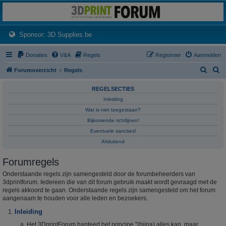
3dprintforum
Het 3D print forum van de Benelux na de sluiting van 3dprintforum.nl
(Opens a new tab)
Sponsor: 3D Supplies.be
Donaties
V&A
Regels
Registreer
Aanmelden
Z
Z
Forumoverzicht
Regels
o
o
REGELSECTIES
e
e
Inleiding
k
k
Wat is niet toegestaan?
Bijkomende richtlijnen!
Eventuele sancties!
Afsluitend
Forumregels
Onderstaande regels zijn samengesteld door de forumbeheerders van
3dprintforum. Iedereen die van dit forum gebruik maakt wordt gevraagd met de
regels akkoord te gaan. Onderstaande regels zijn samengesteld om het forum
aangenaam te houden voor alle leden en bezoekers.
Inleiding
Het 3DprintForum hanteert het principe "(bijna) alles kan, maar