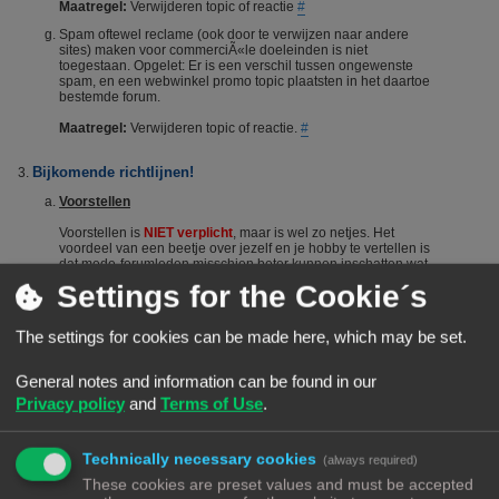
Maatregel:
Verwijderen topic of reactie
#
Spam oftewel reclame (ook door te verwijzen naar andere
sites) maken voor commerciÃ«le doeleinden is niet
toegestaan. Opgelet: Er is een verschil tussen ongewenste
spam, en een webwinkel promo topic plaatsten in het daartoe
bestemde forum.
Maatregel:
Verwijderen topic of reactie.
#
Bijkomende richtlijnen!
Voorstellen
Voorstellen is
NIET verplicht
, maar is wel zo netjes. Het
voordeel van een beetje over jezelf en je hobby te vertellen is
dat mede-forumleden misschien beter kunnen inschatten wat
je kennisniveau is en je dus sneller en beter kunnen helpen.
Settings for the Cookie´s
Het voorstellen wordt dus vanuit het Forumteam wel
gestimuleerd maar niet verplicht. Echter, het is niet toegestaan
om nieuwe leden door opmerkingen of hints aan te manen
The settings for cookies can be made here, which may be set.
zich voor te stellen. Berichten die suggereren dat iemand zich
"moet" voorstellen worden steevast verwijderd. Bij herhaald
overtreden van deze regel kan een (tijdelijke) ban het gevolg
General notes and information can be found in our
zijn.
#
Privacy policy
and
Terms of Use
.
De zoekfunctie
Voordat je een vraag stelt: Het wordt aangeraden om het forum
Technically necessary cookies
(always required)
te raadplegen via de zoekfunctie. Veel vragen zijn al vaker
gesteld op dit forum. De kans is groot dat je via de zoekfunctie
These cookies are preset values and must be accepted
een antwoord vindt. Het laat ook zien dat je zelf ook actie