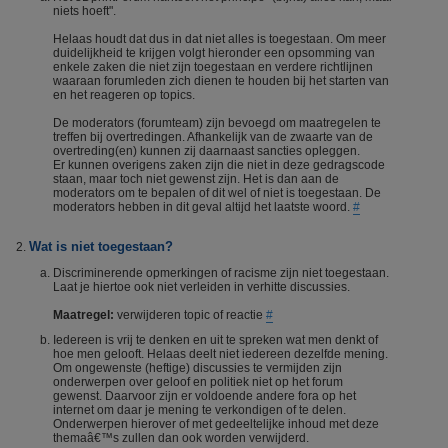
niets hoeft".
Helaas houdt dat dus in dat niet alles is toegestaan. Om meer
duidelijkheid te krijgen volgt hieronder een opsomming van
enkele zaken die niet zijn toegestaan en verdere richtlijnen
waaraan forumleden zich dienen te houden bij het starten van
en het reageren op topics.
De moderators (forumteam) zijn bevoegd om maatregelen te
treffen bij overtredingen. Afhankelijk van de zwaarte van de
overtreding(en) kunnen zij daarnaast sancties opleggen.
Er kunnen overigens zaken zijn die niet in deze gedragscode
staan, maar toch niet gewenst zijn. Het is dan aan de
moderators om te bepalen of dit wel of niet is toegestaan. De
moderators hebben in dit geval altijd het laatste woord.
#
Wat is niet toegestaan?
Discriminerende opmerkingen of racisme zijn niet toegestaan.
Laat je hiertoe ook niet verleiden in verhitte discussies.
Maatregel:
verwijderen topic of reactie
#
Iedereen is vrij te denken en uit te spreken wat men denkt of
hoe men gelooft. Helaas deelt niet iedereen dezelfde mening.
Om ongewenste (heftige) discussies te vermijden zijn
onderwerpen over geloof en politiek niet op het forum
gewenst. Daarvoor zijn er voldoende andere fora op het
internet om daar je mening te verkondigen of te delen.
Onderwerpen hierover of met gedeeltelijke inhoud met deze
themaâ€™s zullen dan ook worden verwijderd.