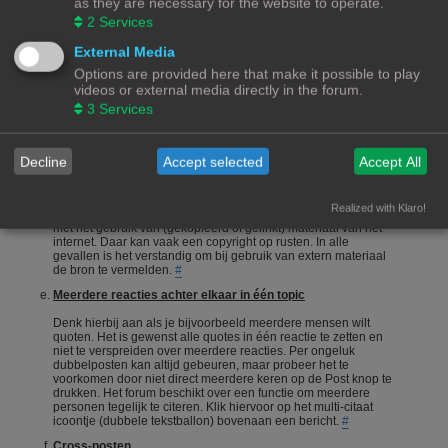
as they are necessary for the website to operate.
onderneemt en niet alleen maar een vraag stelt en gaat zitten
2
Services
afwachten wie je het correcte antwoord geeft.
#
Een vraag stellen
External Media
Options are provided here that make it possible to play
Vragen stellen is 1 van de meeste gebruikte acties op een
videos or external media directly in the forum.
forum. Echter is het bij een hobby als 3Dprinten ook van
belang dat de vragensteller naast het duidelijk formuleren van
3
Services
zijn/haar vraag, ook aangeeft wat hij/zij zelf al heeft gedaan,
heeft opgezocht of heeft geconstateerd. Het wordt erg
gewaardeerd als je zelf meedenkt.
#
Decline
Accept selected
Accept All
Foto's en plaatjes
Foto's en plaatjes verduidelijken vaak het onderwerp. Eigen
Realized with Klaro!
materiaal zal nooit een probleem zijn. Wees echter voorzichtig
met het gebruik van (gekopieerd of gelinkt) materiaal van het
internet. Daar kan vaak een copyright op rusten. In alle
gevallen is het verstandig om bij gebruik van extern materiaal
de bron te vermelden.
#
Meerdere reacties achter elkaar in één topic
Denk hierbij aan als je bijvoorbeeld meerdere mensen wilt
quoten. Het is gewenst alle quotes in één reactie te zetten en
niet te verspreiden over meerdere reacties. Per ongeluk
dubbelposten kan altijd gebeuren, maar probeer het te
voorkomen door niet direct meerdere keren op de Post knop te
drukken. Het forum beschikt over een functie om meerdere
personen tegelijk te citeren. Klik hiervoor op het multi-citaat
icoontje (dubbele tekstballon) bovenaan een bericht.
#
Cross-posten