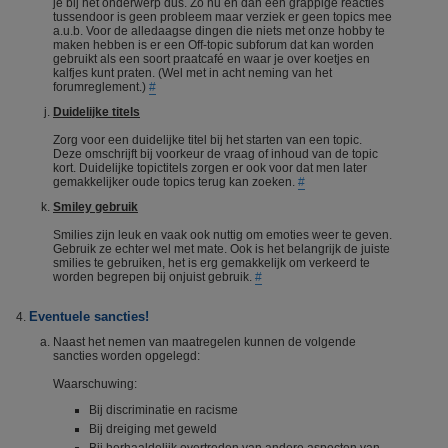
je bij het onderwerp dus. Zo nu en dan een grappige reacties
tussendoor is geen probleem maar verziek er geen topics mee
a.u.b. Voor de alledaagse dingen die niets met onze hobby te
maken hebben is er een Off-topic subforum dat kan worden
gebruikt als een soort praatcafé en waar je over koetjes en
kalfjes kunt praten. (Wel met in acht neming van het
forumreglement.)
#
Duidelijke titels
Zorg voor een duidelijke titel bij het starten van een topic.
Deze omschrijft bij voorkeur de vraag of inhoud van de topic
kort. Duidelijke topictitels zorgen er ook voor dat men later
gemakkelijker oude topics terug kan zoeken.
#
Smiley gebruik
Smilies zijn leuk en vaak ook nuttig om emoties weer te geven.
Gebruik ze echter wel met mate. Ook is het belangrijk de juiste
smilies te gebruiken, het is erg gemakkelijk om verkeerd te
worden begrepen bij onjuist gebruik.
#
Eventuele sancties!
Naast het nemen van maatregelen kunnen de volgende
sancties worden opgelegd:
Waarschuwing:
Bij discriminatie en racisme
Bij dreiging met geweld