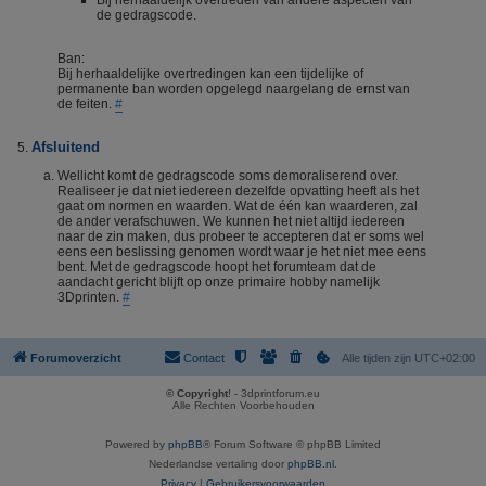
Bij herhaaldelijk overtreden van andere aspecten van
de gedragscode.
Ban:
Bij herhaaldelijke overtredingen kan een tijdelijke of
permanente ban worden opgelegd naargelang de ernst van
de feiten.
#
Afsluitend
Wellicht komt de gedragscode soms demoraliserend over.
Realiseer je dat niet iedereen dezelfde opvatting heeft als het
gaat om normen en waarden. Wat de één kan waarderen, zal
de ander verafschuwen. We kunnen het niet altijd iedereen
naar de zin maken, dus probeer te accepteren dat er soms wel
eens een beslissing genomen wordt waar je het niet mee eens
bent. Met de gedragscode hoopt het forumteam dat de
aandacht gericht blijft op onze primaire hobby namelijk
3Dprinten.
#
Forumoverzicht
Contact
Alle tijden zijn
UTC+02:00
© Copyright
! - 3dprintforum.eu
Alle Rechten Voorbehouden
Powered by
phpBB
® Forum Software © phpBB Limited
Nederlandse vertaling door
phpBB.nl
.
Privacy
|
Gebruikersvoorwaarden