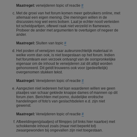
Maatregel:
verwijderen topic of reactie
#
Met de groei van het forum komen meer gebruikers online, met
allemaal een eigen mening. Die meningen willen in de
discussies nog wel eens botsen. Laat je echter nooit verleiden
tot scheldpartijen, oftewel raak niet verzeild in flamewars.
Probeer de ander met argumenten te overtuigen of negeer de
ander.
Maatregel:
Sluiten van topic
#
Het posten of verwijzen naar auteursrechtelijk materiaal in
welke vorm dan ook, is niet toegestaan op het forum. Indien
het forumteam een verzoek ontvangt van de oorspronkelijke
eigenaar om de inhoud te verwijderen zal dit altijd worden
gehonoreerd. Dit geldt trouwens ook voor (gedeeltelijk)
overgenomen stukken tekst.
Maatregel:
Verwijderen topic of reactie
#
Aangezien niet iedereen het kan waarderen willen we geen
plaatjes van schaar geklede knappe dames of mannen op dit
forum zien. Berichten met porno, duidelijke erotische
handelingen of foto's van geslachtsdelen e.d. zijn niet
gewenst.
Maatregel:
Verwijderen topic of reactie
#
Afbeeldingen(plaatjes) of filmpjes (of links hier naartoe) met
schokkende inhoud zoals (maar niet beperkt tot)
zwaargewonden bij ongevallen zijn niet toegestaan.