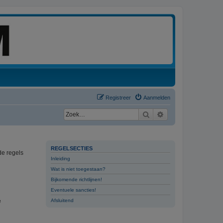
Registreer
Aanmelden
Zoek
Uitgebreid zoeken
REGELSECTIES
de regels
Inleiding
Wat is niet toegestaan?
Bijkomende richtlijnen!
Eventuele sancties!
e
Afsluitend