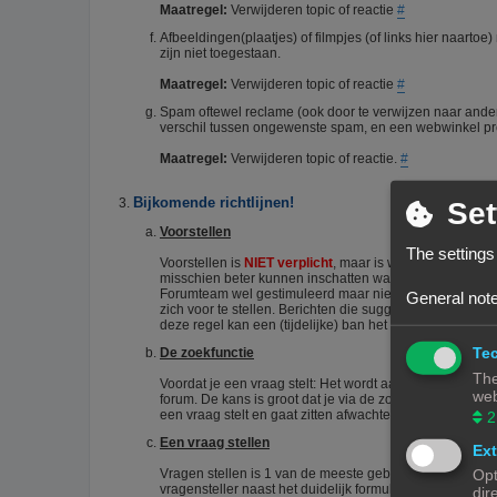
Maatregel:
Verwijderen topic of reactie
#
Afbeeldingen(plaatjes) of filmpjes (of links hier naart
zijn niet toegestaan.
Maatregel:
Verwijderen topic of reactie
#
Spam oftewel reclame (ook door te verwijzen naar ander
verschil tussen ongewenste spam, en een webwinkel pro
Maatregel:
Verwijderen topic of reactie.
#
Bijkomende richtlijnen!
Set
Voorstellen
The settings
Voorstellen is
NIET verplicht
, maar is wel zo netjes. He
misschien beter kunnen inschatten wat je kennisniveau i
Forumteam wel gestimuleerd maar niet verplicht. Echter
General note
zich voor te stellen. Berichten die suggereren dat iema
deze regel kan een (tijdelijke) ban het gevolg zijn.
#
Tec
De zoekfunctie
The
Voordat je een vraag stelt: Het wordt aangeraden om het 
web
forum. De kans is groot dat je via de zoekfunctie een an
een vraag stelt en gaat zitten afwachten wie je het corr
2
Een vraag stellen
Ext
Vragen stellen is 1 van de meeste gebruikte acties op e
Opt
vragensteller naast het duidelijk formuleren van zijn/haar
dir