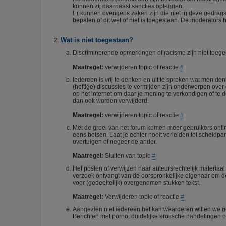
kunnen zij daarnaast sancties opleggen.
Er kunnen overigens zaken zijn die niet in deze gedrag
bepalen of dit wel of niet is toegestaan. De moderators h
Wat is niet toegestaan?
Discriminerende opmerkingen of racisme zijn niet toegest
Maatregel:
verwijderen topic of reactie
#
Iedereen is vrij te denken en uit te spreken wat men d
(heftige) discussies te vermijden zijn onderwerpen over 
op het internet om daar je mening te verkondigen of te
dan ook worden verwijderd.
Maatregel:
verwijderen topic of reactie
#
Met de groei van het forum komen meer gebruikers onli
eens botsen. Laat je echter nooit verleiden tot scheldpa
overtuigen of negeer de ander.
Maatregel:
Sluiten van topic
#
Het posten of verwijzen naar auteursrechtelijk materiaa
verzoek ontvangt van de oorspronkelijke eigenaar om de 
voor (gedeeltelijk) overgenomen stukken tekst.
Maatregel:
Verwijderen topic of reactie
#
Aangezien niet iedereen het kan waarderen willen we g
Berichten met porno, duidelijke erotische handelingen of