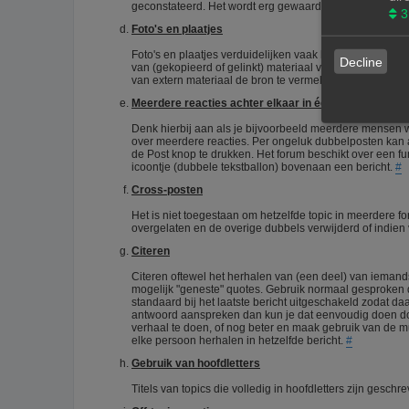
geconstateerd. Het wordt erg gewaardeerd als je zelf 
3
Foto's en plaatjes
Foto's en plaatjes verduidelijken vaak het onderwerp. E
Decline
van (gekopieerd of gelinkt) materiaal van het internet. D
van extern materiaal de bron te vermelden.
#
Meerdere reacties achter elkaar in één topic
Denk hierbij aan als je bijvoorbeeld meerdere mensen wil
over meerdere reacties. Per ongeluk dubbelposten kan a
de Post knop te drukken. Het forum beschikt over een fun
icoontje (dubbele tekstballon) bovenaan een bericht.
#
Cross-posten
Het is niet toegestaan om hetzelfde topic in meerdere f
overgelaten en de overige dubbels verwijderd of indie
Citeren
Citeren oftewel het herhalen van (een deel) van iemands 
mogelijk "geneste" quotes. Gebruik normaal gesproken de
standaard bij het laatste bericht uitgeschakeld zodat da
antwoord aanspreken dan kun je dat eenvoudig doen door
verhaal te doen, of nog beter en maak gebruik van de mult
elke persoon herhalen in hetzelfde bericht.
#
Gebruik van hoofdletters
Titels van topics die volledig in hoofdletters zijn ges