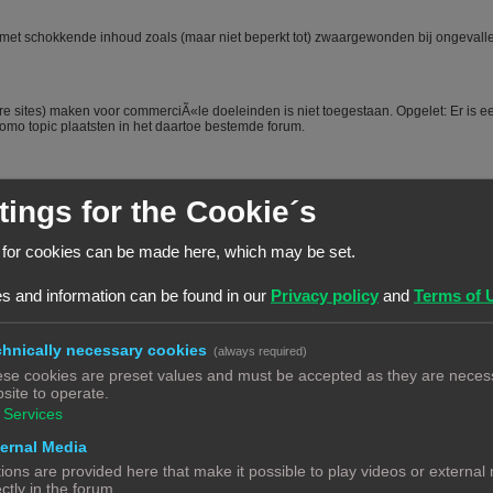
oe) met schokkende inhoud zoals (maar niet beperkt tot) zwaargewonden bij ongevall
e sites) maken voor commerciÃ«le doeleinden is niet toegestaan. Opgelet: Er is e
mo topic plaatsten in het daartoe bestemde forum.
tings for the Cookie´s
 for cookies can be made here, which may be set.
t voordeel van een beetje over jezelf en je hobby te vertellen is dat mede-forumlede
s en je dus sneller en beter kunnen helpen. Het voorstellen wordt dus vanuit het
, het is niet toegestaan om nieuwe leden door opmerkingen of hints aan te manen
s and information can be found in our
Privacy policy
and
Terms of 
nd zich "moet" voorstellen worden steevast verwijderd. Bij herhaald overtreden van
hnically necessary cookies
(always required)
se cookies are preset values and must be accepted as they are necess
forum te raadplegen via de zoekfunctie. Veel vragen zijn al vaker gesteld op dit
site to operate.
twoord vindt. Het laat ook zien dat je zelf ook actie onderneemt en niet alleen maar
ecte antwoord geeft.
#
Services
ernal Media
en forum. Echter is het bij een hobby als 3Dprinten ook van belang dat de
ions are provided here that make it possible to play videos or external
 vraag, ook aangeeft wat hij/zij zelf al heeft gedaan, heeft opgezocht of heeft
ectly in the forum.