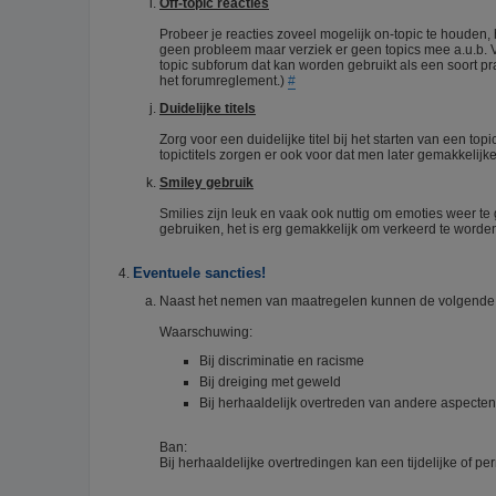
Off-topic reacties
Probeer je reacties zoveel mogelijk on-topic te houden,
geen probleem maar verziek er geen topics mee a.u.b. 
topic subforum dat kan worden gebruikt als een soort pra
het forumreglement.)
#
Duidelijke titels
Zorg voor een duidelijke titel bij het starten van een top
topictitels zorgen er ook voor dat men later gemakkelij
Smiley gebruik
Smilies zijn leuk en vaak ook nuttig om emoties weer te 
gebruiken, het is erg gemakkelijk om verkeerd te worden
Eventuele sancties!
Naast het nemen van maatregelen kunnen de volgende 
Waarschuwing:
Bij discriminatie en racisme
Bij dreiging met geweld
Bij herhaaldelijk overtreden van andere aspecte
Ban:
Bij herhaaldelijke overtredingen kan een tijdelijke of