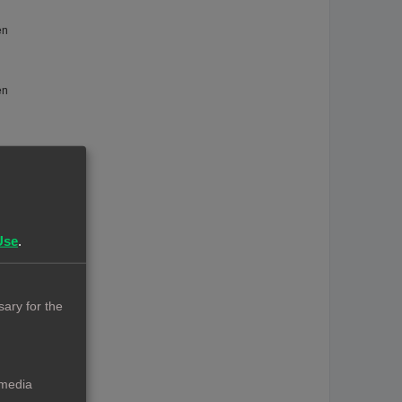
en
en
n
Use
.
ary for the
 media