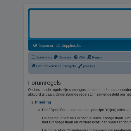
3dprintforum
Het 3D print forum van de Benelux na de sluiting van 3dprintforum.nl
(Opens a new tab)
Sponsor: 3D Supplies.be
Snelle links
Donaties
V&A
Regels
Forumoverzicht
Regels
prosilver
Forumregels
Onderstaande regels zijn samengesteld door de forumbeheerders
akkoord te gaan. Onderstaande regels zijn samengesteld om he
Inleiding
Het 3DprintForum hanteert het principe "(bijna) alles kan
Helaas houdt dat dus in dat niet alles is toegestaan. O
niet zijn toegestaan en verdere richtlijnen waaraan foru
De moderators (forumteam) zijn bevoegd om maatregelen 