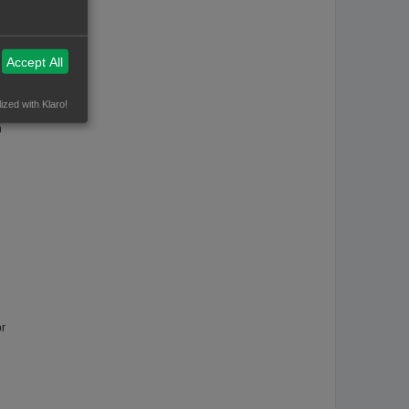
Accept All
uik
ized with Klaro!
n
or