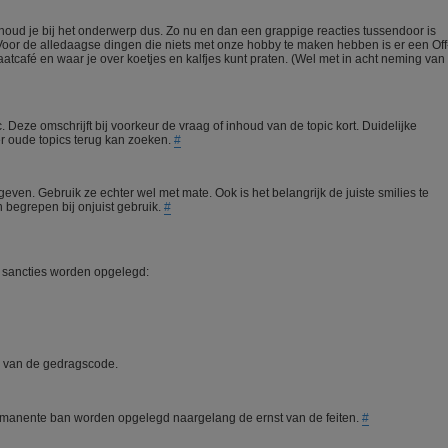
 houd je bij het onderwerp dus. Zo nu en dan een grappige reacties tussendoor is
Voor de alledaagse dingen die niets met onze hobby te maken hebben is er een Off
atcafé en waar je over koetjes en kalfjes kunt praten. (Wel met in acht neming van
ic. Deze omschrijft bij voorkeur de vraag of inhoud van de topic kort. Duidelijke
ker oude topics terug kan zoeken.
#
geven. Gebruik ze echter wel met mate. Ook is het belangrijk de juiste smilies te
 begrepen bij onjuist gebruik.
#
sancties worden opgelegd:
n van de gedragscode.
 permanente ban worden opgelegd naargelang de ernst van de feiten.
#