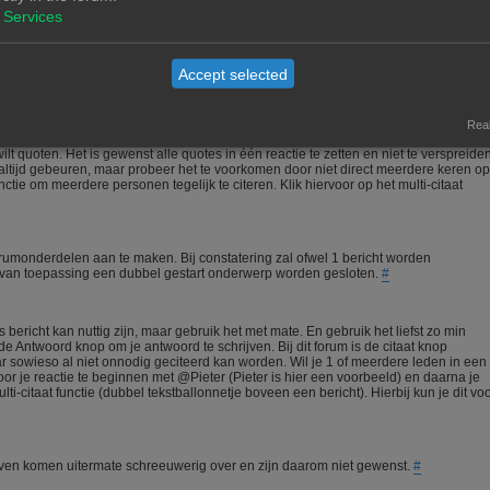
meedenkt.
#
Services
igen materiaal zal nooit een probleem zijn. Wees echter voorzichtig met het gebruik
Accept selected
aar kan vaak een copyright op rusten. In alle gevallen is het verstandig om bij gebr
Real
t quoten. Het is gewenst alle quotes in één reactie te zetten en niet te verspreide
ltijd gebeuren, maar probeer het te voorkomen door niet direct meerdere keren op
ctie om meerdere personen tegelijk te citeren. Klik hiervoor op het multi-citaat
orumonderdelen aan te maken. Bij constatering zal ofwel 1 bericht worden
n van toepassing een dubbel gestart onderwerp worden gesloten.
#
bericht kan nuttig zijn, maar gebruik het met mate. En gebruik het liefst zo min
 Antwoord knop om je antwoord te schrijven. Bij dit forum is de citaat knop
ar sowieso al niet onnodig geciteerd kan worden. Wil je 1 of meerdere leden in een
 je reactie te beginnen met @Pieter (Pieter is hier een voorbeeld) en daarna je
i-citaat functie (dubbel tekstballonnetje boveen een bericht). Hierbij kun je dit vo
chreven komen uitermate schreeuwerig over en zijn daarom niet gewenst.
#