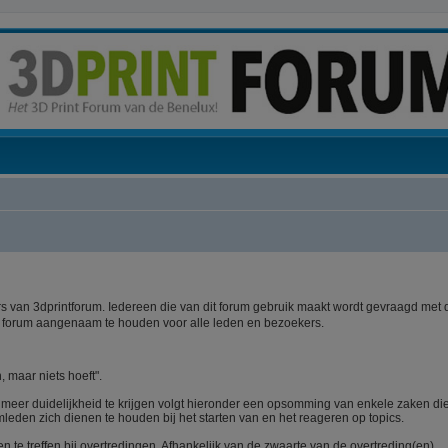
 van 3dprintforum. Iedereen die van dit forum gebruik maakt wordt gevraagd met 
t forum aangenaam te houden voor alle leden en bezoekers.
, maar niets hoeft".
m meer duidelijkheid te krijgen volgt hieronder een opsomming van enkele zaken di
mleden zich dienen te houden bij het starten van en het reageren op topics.
te treffen bij overtredingen. Afhankelijk van de zwaarte van de overtreding(en)