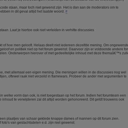
scode staan, maar toch niet gewenst zijn. Het is dan aan de moderators om te
ebben in dit geval altijd het laatste woord.
#
aan. Laat je hiertoe ook niet verleiden in verhitte discussies.
enkt of hoe men gelooft. Helaas deelt niet iedereen dezelfde mening. Om ongewenst
geloof en politiek niet op het forum gewenst. Daarvoor zijn er voldoende andere fo
 delen. Onderwerpen hierover of met gedeeltelijke inhoud met deze themaâ€™s zul
ne, met allemaal een eigen mening. Die meningen willen in de discussies nog wel
rtijen, oftewel raak niet verzeild in flamewars. Probeer de ander met argumenten te
l in welke vorm dan ook, is niet toegestaan op het forum. Indien het forumteam een
inhoud te verwijderen zal dit altijd worden gehonoreerd. Dit geldt trouwens ook
een plaatjes van schaar geklede knappe dames of mannen op dit forum zien.
 foto's van geslachtsdelen e.d. zijn niet gewenst.