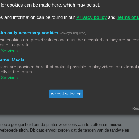
 for cookies can be made here, which may be set.
s and information can be found in our
Privacy policy
and
Terms of 
nging en is in 99% van alle gevallen te wijten aan trillingen in de
hnically necessary cookies
(always required)
een duidelijk lagere snelheid om het effect te zien. Krijg je dan een
se cookies are preset values and must be accepted as they are necess
site to operate.
Services
ernal Media
ions are provided here that make it possible to play videos or external
ectly in the forum.
Services
nplaat en niet op een conventionele fundering. Dat maakt het gevaar op
van de muren is uiteraard discutabel
Accept selected
Real
mooie gelegenheid om de printer weer eens aan te zetten om nieuwe
erbeterde pitch. Dit gaat ervoor zorgen dat de tanden van de tandwielen