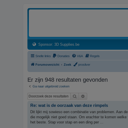
3dprintforum
Het 3D print forum van de Benelux na de sluiting van 3dprintforum.nl
(Opens a new tab)
Sponsor: 3D Supplies.be
Snelle links
Donaties
V&A
Regels
Forumoverzicht
Zoek
prosilver
Er zijn 948 resultaten gevonden
Ga naar uitgebreid zoeken
Zoek
Uitgebreid zoeken
Re: wat is de oorzaak van deze rimpels
Dit lijkt mij sowieso een combinatie van problemen. Aan de
die mogelijk niet goed staan. Om erachter te komen welke 
het beste. Stap voor stap en een ding per ...