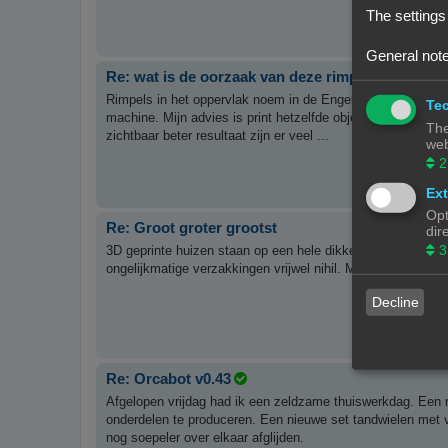
The settings
General note
Re: wat is de oorzaak van deze rimpels
Rimpels in het oppervlak noem in de Engelse term ook wel ri
Tec
machine. Mijn advies is print hetzelfde object een keer met 
The
zichtbaar beter resultaat zijn er veel ...
web
2
Ext
Opt
Re: Groot groter grootst
dir
3
3D geprinte huizen staan op een hele dikke gewapende beto
ongelijkmatige verzakkingen vrijwel nihil. Maar de sterkte 
Decline
Re: Orcabot v0.43
Afgelopen vrijdag had ik een zeldzame thuiswerkdag. Een 
onderdelen te produceren. Een nieuwe set tandwielen met v
nog soepeler over elkaar afglijden.