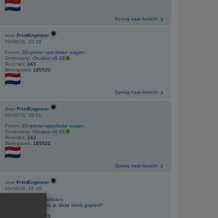
Spring naar bericht
door
PrintEngineer
05/08/26, 20:18
Forum:
3D-printer specifieke vragen
Onderwerp:
Orcabot v0.43
Reacties:
343
Weergaves:
185520
Spring naar bericht
door
PrintEngineer
05/08/26, 19:51
Forum:
3D-printer specifieke vragen
Onderwerp:
Orcabot v0.43
Reacties:
343
Weergaves:
185520
Spring naar bericht
door
PrintEngineer
05/08/26, 19:28
Forum:
3D print resultaten
Onderwerp:
Wat heb je deze week geprint?
Reacties:
245
Weergaves:
215973