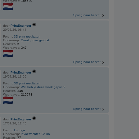
Weergaves:
185520
Spring naar bericht
door
PrintEngineer
20/07/26, 08:44
Forum:
3D print resultaten
Onderwerp:
Groot groter grootst
Reacties:
5
Weergaves:
347
Spring naar bericht
door
PrintEngineer
19/07/26, 13:59
Forum:
3D print resultaten
Onderwerp:
Wat heb je deze week geprint?
Reacties:
245
Weergaves:
215973
Spring naar bericht
door
PrintEngineer
17/07/26, 12:45
Forum:
Lounge
Onderwerp:
Invoerrechten China
Reacties:
77