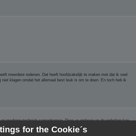
 heeft meerdere redenen. Dat heeft hoofdzakelijk te maken met dat ik veel
 niet klagen omdat het allemaal best leuk is om te doen. En toch heb ik
ring en moderne techniek samenkomen. Doos er omheen en de webshop kan
tings for the Cookie´s