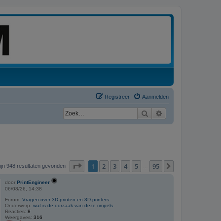
Registreer
Aanmelden
Zoek
Uitgebreid zoeken
Pagina
1
van
95
1
2
3
4
5
95
Volgende
zijn 948 resultaten gevonden
…
door
PrintEngineer
06/08/26, 14:38
Forum:
Vragen over 3D-printen en 3D-printers
Onderwerp:
wat is de oorzaak van deze rimpels
Reacties:
8
Weergaves:
316