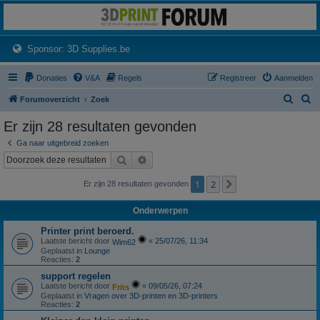
3dprintforum
Het 3D print forum van de Benelux na de sluiting van 3dprintforum.nl
(Opens a new tab)
Sponsor: 3D Supplies.be
Donaties
V&A
Regels
Registreer
Aanmelden
Z
Z
Forumoverzicht
Zoek
o
o
Er zijn 28 resultaten gevonden
e
e
Ga naar uitgebreid zoeken
k
k
Zoek
Uitgebreid zoeken
1
2
Volgende
Er zijn 28 resultaten gevonden
Onderwerpen
Printer print beroerd.
Laatste bericht door
«
25/07/26, 11:34
Wim62
Geplaatst in
Lounge
Reacties:
2
support regelen
Laatste bericht door
«
09/05/26, 07:24
Frits
Geplaatst in
Vragen over 3D-printen en 3D-printers
Reacties:
2