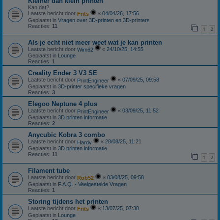
Kleiner dan klein printen
Kan dat?
Laatste bericht door
«
04/04/26, 17:56
Frits
Geplaatst in
Vragen over 3D-printen en 3D-printers
Reacties:
11
1
2
Als je echt niet meer weet wat je kan printen
Laatste bericht door
«
24/10/25, 14:55
Wim62
Geplaatst in
Lounge
Reacties:
1
Creality Ender 3 V3 SE
Laatste bericht door
«
07/09/25, 09:58
PrintEngineer
Geplaatst in
3D-printer specifieke vragen
Reacties:
3
Elegoo Neptune 4 plus
Laatste bericht door
«
03/09/25, 11:52
PrintEngineer
Geplaatst in
3D printen informatie
Reacties:
2
Anycubic Kobra 3 combo
Laatste bericht door
«
28/08/25, 11:21
Hardy
Geplaatst in
3D printen informatie
Reacties:
11
1
2
Filament tube
Laatste bericht door
«
03/08/25, 09:58
Rob52
Geplaatst in
F.A.Q. - Veelgestelde Vragen
Reacties:
1
Storing tijdens het printen
Laatste bericht door
«
13/07/25, 07:30
Frits
Geplaatst in
Lounge