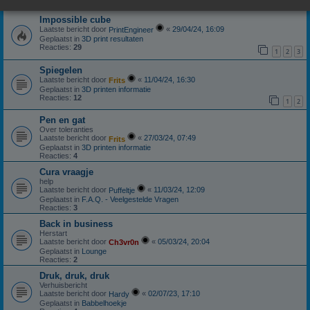
Reacties:
3
Impossible cube
Laatste bericht door
«
29/04/24, 16:09
PrintEngineer
Geplaatst in
3D print resultaten
Reacties:
29
1
2
3
Spiegelen
Laatste bericht door
«
11/04/24, 16:30
Frits
Geplaatst in
3D printen informatie
Reacties:
12
1
2
Pen en gat
Over toleranties
Laatste bericht door
«
27/03/24, 07:49
Frits
Geplaatst in
3D printen informatie
Reacties:
4
Cura vraagje
help
Laatste bericht door
«
11/03/24, 12:09
Puffeltje
Geplaatst in
F.A.Q. - Veelgestelde Vragen
Reacties:
3
Back in business
Herstart
Laatste bericht door
«
05/03/24, 20:04
Ch3vr0n
Geplaatst in
Lounge
Reacties:
2
Druk, druk, druk
Verhuisbericht
Laatste bericht door
«
02/07/23, 17:10
Hardy
Geplaatst in
Babbelhoekje