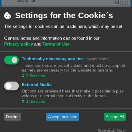
Reacties:
19
1
2
De printers printen weer
Settings for the Cookie´s
Laatste bericht door
«
09/02/25, 15:11
Frits
Geplaatst in
3D print resultaten
Reacties:
2
The settings for cookies can be made here, which may be set.
Pauze
Laatste bericht door
«
26/06/24, 15:26
Frits
Geplaatst in
Lounge
General notes and information can be found in our
Reacties:
32
1
2
3
4
Privacy policy
and
Terms of Use
.
Avatar
Laatste bericht door
«
01/06/24, 19:28
Frits
Technically necessary cookies
Geplaatst in
Lounge
(always required)
Reacties:
5
These cookies are preset values and must be accepted
Het meisje met de parel
as they are necessary for the website to operate.
Laatste bericht door
«
05/05/24, 18:29
Frits
2
Services
Geplaatst in
3D print resultaten
External Media
Smeerboel
Laatste bericht door
«
04/05/24, 17:10
Wim62
Options are provided here that make it possible to play
Geplaatst in
3D printen informatie
videos or external media directly in the forum.
Reacties:
1
3
Services
Priegelen
Laatste bericht door
«
04/05/24, 13:59
Frits
Geplaatst in
3D printen informatie
Reacties:
9
Decline
Accept selected
Accept All
Een print met veel gezichten
Laatste bericht door
«
02/05/24, 19:45
Frits
Geplaatst in
3D print resultaten
Realized with Klaro!