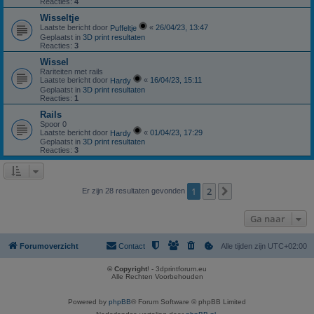
Reacties:
4
Wisseltje
Laatste bericht door
«
26/04/23, 13:47
Puffeltje
Geplaatst in
3D print resultaten
Reacties:
3
Wissel
Rariteiten met rails
Laatste bericht door
«
16/04/23, 15:11
Hardy
Geplaatst in
3D print resultaten
Reacties:
1
Rails
Spoor 0
Laatste bericht door
«
01/04/23, 17:29
Hardy
Geplaatst in
3D print resultaten
Reacties:
3
1
2
Volgende
Er zijn 28 resultaten gevonden
Ga naar
Forumoverzicht
Contact
Alle tijden zijn
UTC+02:00
© Copyright
! - 3dprintforum.eu
Alle Rechten Voorbehouden
Powered by
phpBB
® Forum Software © phpBB Limited