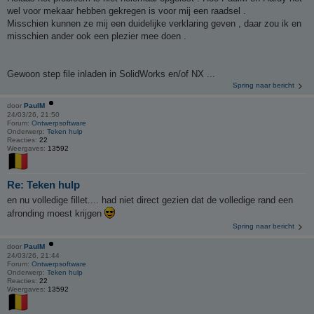
wel voor mekaar hebben gekregen is voor mij een raadsel .
Misschien kunnen ze mij een duidelijke verklaring geven , daar zou ik en
misschien ander ook een plezier mee doen .
Gewoon step file inladen in SolidWorks en/of NX ...
Spring naar bericht
door
PaulM
24/03/26, 21:50
Forum:
Ontwerpsoftware
Onderwerp:
Teken hulp
Reacties:
22
Weergaves:
13592
Re: Teken hulp
en nu volledige fillet.... had niet direct gezien dat de volledige rand een
afronding moest krijgen
Spring naar bericht
door
PaulM
24/03/26, 21:44
Forum:
Ontwerpsoftware
Onderwerp:
Teken hulp
Reacties:
22
Weergaves:
13592