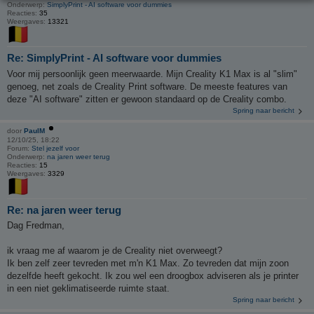
Onderwerp:
SimplyPrint - AI software voor dummies
Reacties:
35
Weergaves:
13321
Re: SimplyPrint - AI software voor dummies
Voor mij persoonlijk geen meerwaarde. Mijn Creality K1 Max is al "slim"
genoeg, net zoals de Creality Print software. De meeste features van
deze "AI software" zitten er gewoon standaard op de Creality combo.
Spring naar bericht
door
PaulM
12/10/25, 18:22
Forum:
Stel jezelf voor
Onderwerp:
na jaren weer terug
Reacties:
15
Weergaves:
3329
Re: na jaren weer terug
Dag Fredman,
ik vraag me af waarom je de Creality niet overweegt?
Ik ben zelf zeer tevreden met m'n K1 Max. Zo tevreden dat mijn zoon
dezelfde heeft gekocht. Ik zou wel een droogbox adviseren als je printer
in een niet geklimatiseerde ruimte staat.
Spring naar bericht