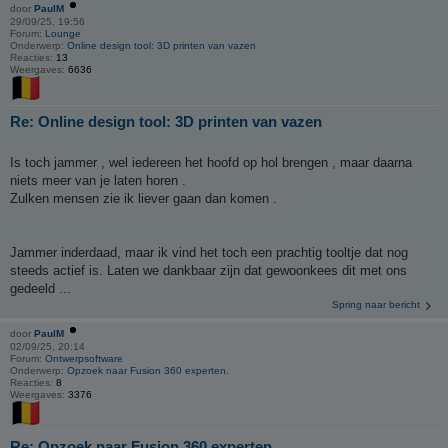
door
PaulM
29/09/25, 19:56
Forum:
Lounge
Onderwerp:
Online design tool: 3D printen van vazen
Reacties:
13
Weergaves:
6636
Re: Online design tool: 3D printen van vazen
Is toch jammer , wel iedereen het hoofd op hol brengen , maar daarna
niets meer van je laten horen .
Zulken mensen zie ik liever gaan dan komen .
Jammer inderdaad, maar ik vind het toch een prachtig tooltje dat nog
steeds actief is. Laten we dankbaar zijn dat gewoonkees dit met ons
gedeeld ...
Spring naar bericht
door
PaulM
02/09/25, 20:14
Forum:
Ontwerpsoftware
Onderwerp:
Opzoek naar Fusion 360 experten.
Reacties:
8
Weergaves:
3376
Re: Opzoek naar Fusion 360 experten.