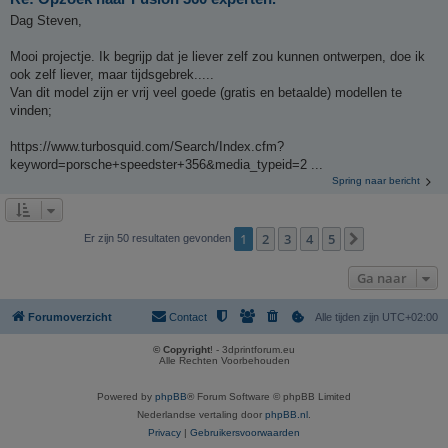
Dag Steven,
Mooi projectje. Ik begrijp dat je liever zelf zou kunnen ontwerpen, doe ik
ook zelf liever, maar tijdsgebrek.....
Van dit model zijn er vrij veel goede (gratis en betaalde) modellen te
vinden;
https://www.turbosquid.com/Search/Index.cfm?
keyword=porsche+speedster+356&media_typeid=2 ...
Spring naar bericht
1
2
3
4
5
Volgende
Er zijn 50 resultaten gevonden
Ga naar
Forumoverzicht
Contact
Alle tijden zijn
UTC+02:00
© Copyright
! - 3dprintforum.eu
Alle Rechten Voorbehouden
Powered by
phpBB
® Forum Software © phpBB Limited
Nederlandse vertaling door
phpBB.nl
.
Privacy
|
Gebruikersvoorwaarden