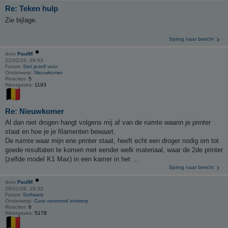
Re: Teken hulp
Zie bijlage.
Spring naar bericht
door
PaulM
22/02/26, 09:53
Forum:
Stel jezelf voor
Onderwerp:
Nieuwkomer
Reacties:
5
Weergaves:
1193
Re: Nieuwkomer
Al dan niet drogen hangt volgens mij af van de ruimte waarin je printer
staat en hoe je je filamenten bewaart.
De ruimte waar mijn ene printer staat, heeft echt een droger nodig om tot
goede resultaten te komen met eender welk materiaal, waar de 2de printer
(zelfde model K1 Max) in een kamer in het ...
Spring naar bericht
door
PaulM
26/01/26, 19:32
Forum:
Software
Onderwerp:
Cura vervormd ontwerp
Reacties:
6
Weergaves:
5178