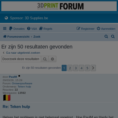
3dprintforum
Het 3D print forum van de Benelux na de sluiting van 3dprintforum.nl
(Opens a new tab)
Sponsor: 3D Supplies.be
Donaties
V&A
Regels
Registreer
Aanmelden
Z
Z
Forumoverzicht
Zoek
o
o
Er zijn 50 resultaten gevonden
e
e
Ga naar uitgebreid zoeken
k
k
Zoek
Uitgebreid zoeken
1
2
3
4
5
Volgende
Er zijn 50 resultaten gevonden
door
PaulM
29/03/26, 15:29
Forum:
Ontwerpsoftware
Onderwerp:
Teken hulp
Reacties:
22
Weergaves:
13592
Re: Teken hulp
Helaas het probleem is niet helemaal opgelost . Hoe PaulM en Hardy het