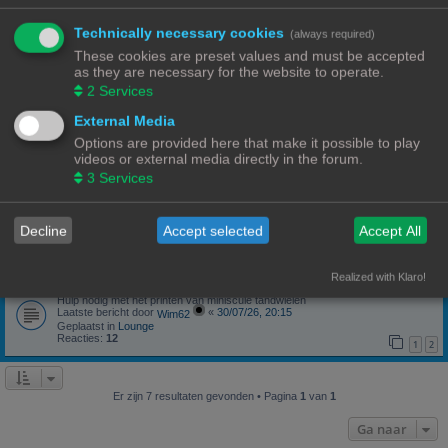
Wat heb je deze week geprint?
Laatste bericht door
«
05/08/26, 19:28
PrintEngineer
Technically necessary cookies
Geplaatst in
3D print resultaten
(always required)
Reacties:
244
1
22
23
24
25
…
These cookies are preset values and must be accepted
as they are necessary for the website to operate.
NineLizard's Designs & Prints
2
Services
Laatste bericht door
«
04/08/26, 15:35
3DWim
Geplaatst in
3D print resultaten
Reacties:
62
External Media
1
4
5
6
7
…
Options are provided here that make it possible to play
Goedkoopste Filament kopen
videos or external media directly in the forum.
Laatste bericht door
«
04/08/26, 15:02
Tecumseh
3
Services
Geplaatst in
Websites en webwinkels
Reacties:
120
1
10
11
12
13
…
Juiste instellingen voor PETG?
Decline
Accept selected
Accept All
Laatste bericht door
«
02/08/26, 15:01
NineLizards
Geplaatst in
F.A.Q. - Veelgestelde Vragen
Reacties:
4
Realized with Klaro!
Hulp nodig met mini print (tegen betaling)
Hulp nodig met het printen van miniscule tandwielen
Laatste bericht door
«
30/07/26, 20:15
Wim62
Geplaatst in
Lounge
Reacties:
12
1
2
Er zijn 7 resultaten gevonden • Pagina
1
van
1
Ga naar