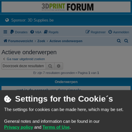
3dprintforum
Het 3D print forum van de Benelux na de sluiting van 3dprintforum.nl
(Opens a new tab)
Sponsor: 3D Supplies.be
Donaties
V&A
Regels
Registreer
Aanmelden
Z
Z
Forumoverzicht
Zoek
Actieve onderwerpen
o
o
Actieve onderwerpen
e
e
Ga naar uitgebreid zoeken
k
k
Zoek
Uitgebreid zoeken
Er zijn 7 resultaten gevonden • Pagina
1
van
1
Onderwerpen
wat is de oorzaak van deze rimpels
rimpels
Settings for the Cookie´s
Laatste bericht door
«
06/08/26, 11:51
Rob52
Geplaatst in
Vragen over 3D-printen en 3D-printers
Reacties:
6
The settings for cookies can be made here, which may be set.
Orcabot v0.43
Laatste bericht door
«
05/08/26, 20:18
PrintEngineer
General notes and information can be found in our
Geplaatst in
3D-printer specifieke vragen
Reacties:
343
1
32
33
34
35
Privacy policy
and
Terms of Use
.
…