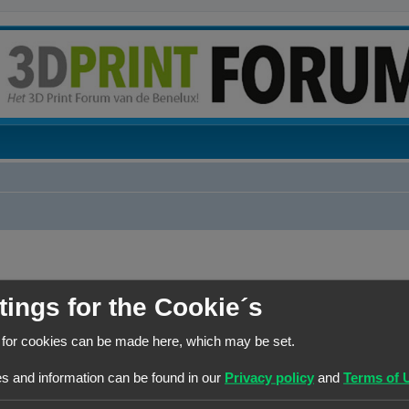
tings for the Cookie´s
REACTIES
 for cookies can be made here, which may be set.
R
6
s and information can be found in our
Privacy policy
and
Terms of 
en en 3D-printers
e