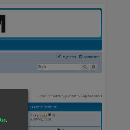
Registreer
Aanmelden
Zoek
Uitgebreid zoeken
Er zijn 7 resultaten gevonden • Pagina
1
van
1
WEERGAVES
LAATSTE BERICHT
L
door
Rob52
W
174
a
Use
.
06/08/26, 11:51
a
e
t
s