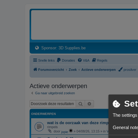
3dprintforum
Het 3D print forum van de Benelux na de sluiting van 3dprintforum.nl
(Opens a new tab)
Sponsor: 3D Supplies.be
Snelle links
Donaties
V&A
Regels
Forumoverzicht
Zoek
Actieve onderwerpen
prosilver
Actieve onderwerpen
Ga naar uitgebreid zoeken
Set
Zoek
Uitgebreid zoeken
ONDERWERPEN
The settings
wat is de oorzaak van deze rimpels
General note
rimpels
door
»
04/08/26, 13:15
» in
Vragen over 3D-print
jopie