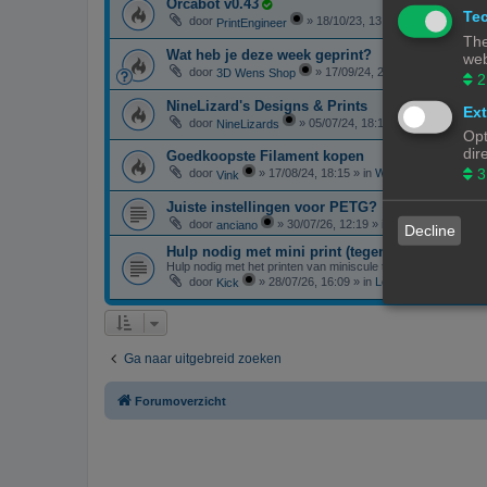
Orcabot v0.43
Tec
door
»
18/10/23, 13:25
» in
3D-printer 
PrintEngineer
The
Wat heb je deze week geprint?
web
door
»
17/09/24, 20:06
» in
3D print r
3D Wens Shop
2
NineLizard's Designs & Prints
Ext
door
»
05/07/24, 18:14
» in
3D print resul
NineLizards
Opt
dir
Goedkoopste Filament kopen
3
door
»
17/08/24, 18:15
» in
Websites en webwink
Vink
Juiste instellingen voor PETG?
door
»
30/07/26, 12:19
» in
F.A.Q. - Veelgest
anciano
Decline
Hulp nodig met mini print (tegen betaling)
Hulp nodig met het printen van miniscule tandwielen
door
»
28/07/26, 16:09
» in
Lounge
Kick
Ga naar uitgebreid zoeken
Forumoverzicht