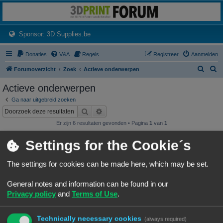
3dprintforum
Het 3D print forum van de Benelux na de sluiting van 3dprintforum.nl
(Opens a new tab)
Sponsor: 3D Supplies.be
Donaties
V&A
Regels
Registreer
Aanmelden
Z
Z
Forumoverzicht
Zoek
Actieve onderwerpen
o
o
Actieve onderwerpen
e
e
Ga naar uitgebreid zoeken
k
k
Zoek
Uitgebreid zoeken
Er zijn 6 resultaten gevonden • Pagina
1
van
1
Onderwerpen
Settings for the Cookie´s
NineLizard's Designs & Prints
Laatste bericht door
«
07/08/26, 01:15
NineLizards
The settings for cookies can be made here, which may be set.
Geplaatst in
3D print resultaten
Reacties:
63
1
4
5
6
7
…
General notes and information can be found in our
wat is de oorzaak van deze rimpels
Privacy policy
and
Terms of Use
.
rimpels
Laatste bericht door
«
06/08/26, 16:48
Vink
Geplaatst in
Vragen over 3D-printen en 3D-printers
Reacties:
8
Technically necessary cookies
(always required)