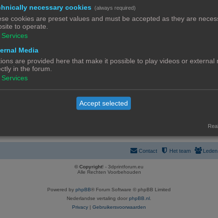
R
63
a
hnically necessary cookies
taten
(always required)
1
3
4
5
6
7
…
e
c
se cookies are preset values and must be accepted as they are necess
R
8
site to operate.
a
t
Services
en en 3D-printers
e
c
i
a
ernal Media
R
343
t
e
specifieke vragen
1
31
32
33
34
35
…
ions are provided here that make it possible to play videos or external
c
e
i
s
ectly in the forum.
R
120
t
a
e
Services
els
1
9
10
11
12
13
…
e
i
c
s
R
4
a
e
t
elde Vragen
Accept selected
e
c
s
i
a
t
e
Real
c
i
s
t
e
Contact
Het team
Leden
i
s
© Copyright
! - 3dprintforum.eu
e
Alle Rechten Voorbehouden
s
Powered by
phpBB
® Forum Software © phpBB Limited
Nederlandse vertaling door
phpBB.nl
.
Privacy
|
Gebruikersvoorwaarden