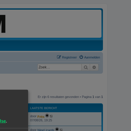
Registreer
Aanmelden
Zoek
Uitgebreid zoeken
Er zijn 6 resultaten gevonden • Pagina
1
van
1
WEERGAVES
LAATSTE BERICHT
L
door
Frits
W
215792
a
Use
.
07/08/26, 19:25
a
e
t
L
door
s
NineLizards