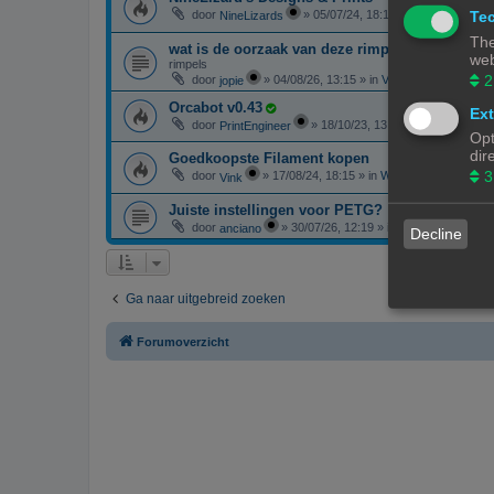
Tec
door
»
05/07/24, 18:14
» in
3D print resul
NineLizards
The
wat is de oorzaak van deze rimpels
web
rimpels
2
door
»
04/08/26, 13:15
» in
Vragen over 3D-print
jopie
Orcabot v0.43
Ext
door
»
18/10/23, 13:25
» in
3D-printer 
PrintEngineer
Opt
dir
Goedkoopste Filament kopen
3
door
»
17/08/24, 18:15
» in
Websites en webwink
Vink
Juiste instellingen voor PETG?
door
»
30/07/26, 12:19
» in
F.A.Q. - Veelgest
anciano
Decline
Ga naar uitgebreid zoeken
Forumoverzicht