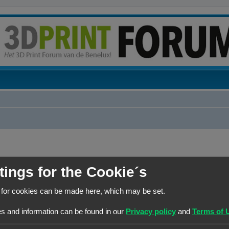
tings for the Cookie´s
REACTIES
 for cookies can be made here, which may be set.
R
245
s and information can be found in our
Privacy policy
and
Terms of 
esultaten
1
21
22
23
24
25
…
e