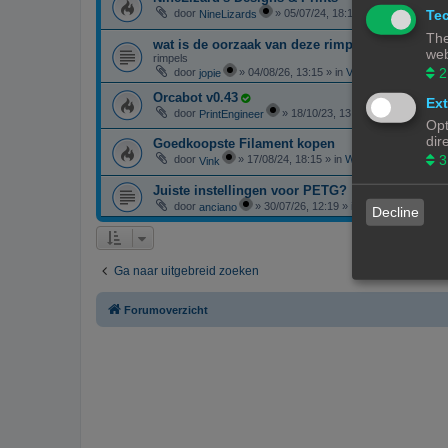
Tec
door
»
05/07/24, 18:14
» in
3D print resul
NineLizards
The
wat is de oorzaak van deze rimpels
web
rimpels
2
door
»
04/08/26, 13:15
» in
Vragen over 3D-print
jopie
Orcabot v0.43
Ext
door
»
18/10/23, 13:25
» in
3D-printer 
PrintEngineer
Opt
dir
Goedkoopste Filament kopen
3
door
»
17/08/24, 18:15
» in
Websites en webwink
Vink
Juiste instellingen voor PETG?
door
»
30/07/26, 12:19
» in
F.A.Q. - Veelgest
anciano
Decline
Ga naar uitgebreid zoeken
Forumoverzicht