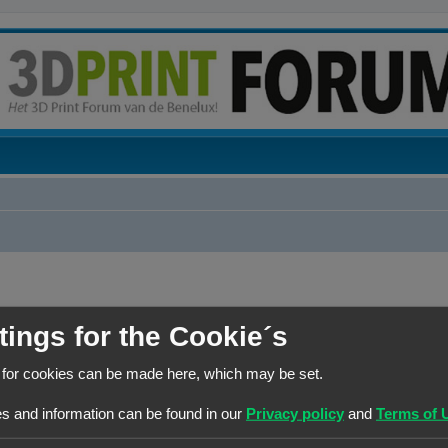
tings for the Cookie´s
REACTIES
 for cookies can be made here, which may be set.
R
245
s and information can be found in our
Privacy policy
and
Terms of 
esultaten
1
21
22
23
24
25
…
e