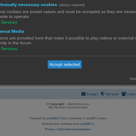
R
63
a
hnically necessary cookies
taten
(always required)
1
3
4
5
6
7
…
e
c
se cookies are preset values and must be accepted as they are necess
R
8
site to operate.
a
t
Services
en en 3D-printers
e
c
i
a
ernal Media
R
343
t
e
specifieke vragen
1
31
32
33
34
35
…
ions are provided here that make it possible to play videos or external
c
e
i
s
ectly in the forum.
R
120
t
a
e
Services
els
1
9
10
11
12
13
…
e
i
c
s
R
4
a
e
t
elde Vragen
Accept selected
e
c
s
i
a
t
e
Real
c
i
s
t
e
Contact
Het team
Leden
i
s
© Copyright
! - 3dprintforum.eu
e
Alle Rechten Voorbehouden
s
Powered by
phpBB
® Forum Software © phpBB Limited
Nederlandse vertaling door
phpBB.nl
.
Privacy
|
Gebruikersvoorwaarden