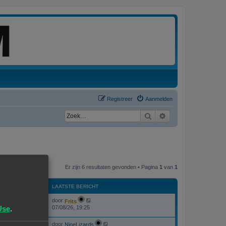
Registreer
Aanmelden
Zoek
Uitgebreid zoeken
Er zijn 6 resultaten gevonden • Pagina
1
van
1
WEERGAVES
LAATSTE BERICHT
L
door
Frits
W
215821
a
Use
.
07/08/26, 19:25
a
e
t
L
door
s
NineLizards