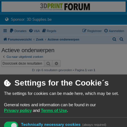
3dprintforum
Het 3D print forum van de Benelux na de sluiting van 3dprintforum.nl
(Opens a new tab)
Sponsor: 3D Supplies.be
Donaties
V&A
Regels
Registreer
Aanmelden
Z
Z
Forumoverzicht
Zoek
Actieve onderwerpen
o
o
Actieve onderwerpen
e
e
Ga naar uitgebreid zoeken
k
k
Zoek
Uitgebreid zoeken
Er zijn 6 resultaten gevonden • Pagina
1
van
1
Onderwerpen
Settings for the Cookie´s
Wat heb je deze week geprint?
Laatste bericht door
«
07/08/26, 19:25
Frits
The settings for cookies can be made here, which may be set.
Geplaatst in
3D print resultaten
Reacties:
245
1
22
23
24
25
…
General notes and information can be found in our
NineLizard's Designs & Prints
Privacy policy
and
Terms of Use
.
Laatste bericht door
«
07/08/26, 01:15
NineLizards
Geplaatst in
3D print resultaten
Reacties:
63
1
4
5
6
7
…
Technically necessary cookies
(always required)