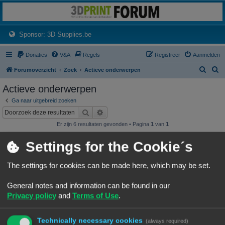
3dprintforum
Het 3D print forum van de Benelux na de sluiting van 3dprintforum.nl
(Opens a new tab)
Sponsor: 3D Supplies.be
Donaties
V&A
Regels
Registreer
Aanmelden
Z
Z
Forumoverzicht
Zoek
Actieve onderwerpen
o
o
Actieve onderwerpen
e
e
Ga naar uitgebreid zoeken
k
k
Zoek
Uitgebreid zoeken
Er zijn 6 resultaten gevonden • Pagina
1
van
1
Onderwerpen
Settings for the Cookie´s
NineLizard's Designs & Prints
Laatste bericht door
«
07/08/26, 01:15
NineLizards
The settings for cookies can be made here, which may be set.
Geplaatst in
3D print resultaten
Reacties:
63
1
4
5
6
7
…
General notes and information can be found in our
wat is de oorzaak van deze rimpels
Privacy policy
and
Terms of Use
.
rimpels
Laatste bericht door
«
06/08/26, 16:48
Vink
Geplaatst in
Vragen over 3D-printen en 3D-printers
Reacties:
8
Technically necessary cookies
(always required)